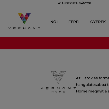
AJÁNDÉKUTALVÁNYOK
NŐI
FÉRFI
GYEREK
Az illatok és form
hangulatosabbá ten
Home megnyitja az 