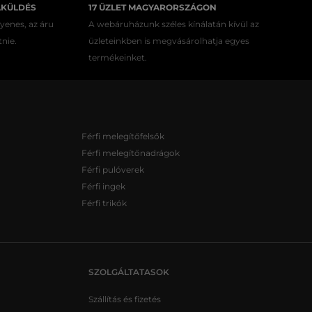
AKÜLDÉS
17 ÜZLET MAGYARORSZÁGON
gyenes, az áru
A webáruházunk széles kínálatán kívül az
tnie.
üzleteinkben is megvásárolhatja egyes
termékeinket.
Férfi melegítőfelsők
Férfi melegítőnadrágok
Férfi pulóverek
Férfi ingek
Férfi trikók
SZOLGÁLTATASOK
Szállítás és fizetés