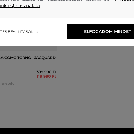
ookies) használata
ELFOGADOM MINDET
TES BEÁLLÍTÁSOK
0%
LLA COMO TORNO - JACQUARD
399 990 Ft
119 990 Ft
méretek: