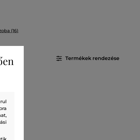
zoba (16)
ően
Termékek rendezése
rul
bra
at,
ási
tik