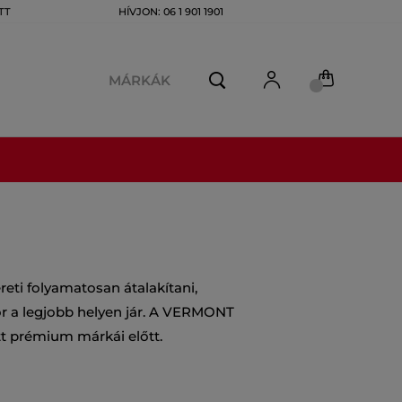
TT
HÍVJON: 06 1 901 1901
MÁRKÁK
reti folyamatosan átalakítani,
kor a legjobb helyen jár. A VERMONT
ott prémium márkái előtt.