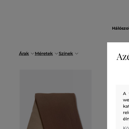
Hálószo
Az
Árak
Méretek
Színek
A 
we
ka
re
él
Kö