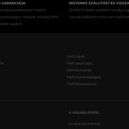
G GARANCIÁJA
INGYENES SZÁLLÍTÁST ÉS VISSZ
izedes értékesítési múlttal
29 990 Ft feletti szállítás mindig in
gyarországon. Nálunk mindig 100%-
visszaküldéséért soha nem kell fize
méket vásárol.
Férfi cipők
ők
Férfi sportcipő
Férfi farmerek
Férfi rövidnadrágok
Férfi fehérneműk
A VÁSÁRLÁSRÓL
A vásárlás menete