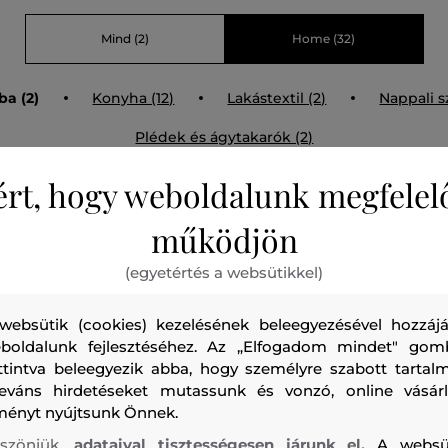
Mind
(2)
Home
(32)
ba (2)
Konyha (12)
Lakástextil (2)
Nappali s
Plédek és ágytakarók (2)
ért, hogy weboldalunk megfelel
működjön
(egyetértés a websütikkel)
websütik (cookies) kezelésének beleegyezésével hozzájá
boldalunk fejlesztéséhez. Az „Elfogadom mindet" gom
ttintva beleegyezik abba, hogy személyre szabott tartalm
leváns hirdetéseket mutassunk és vonzó, online vásárl
ményt nyújtsunk Önnek.
szönjük,
adataival tisztességesen járunk el.
A websü