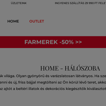
ÜZLETEINK
INGYENES SZÁLLÍTÁS 29 990 FT FELE
HOME
OUTLET
FARMEREK -50% >>
HOME - HÁLÓSZOBA
ák világa. Olyan gyönyörű és varázslatosan látványos. Ha sze
ni és új, friss bájjal megtölteni az Ön körül lévő teret, ak
ajtót a beltéri illatok és dekorációs kiegészítők kiválaszt