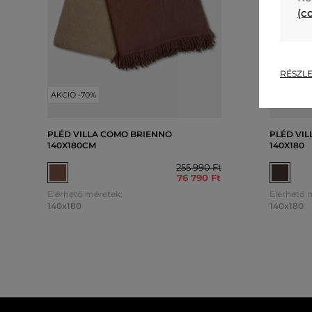
(c
RÉSZLE
AKCIÓ -70%
AKCIÓ -7
PLÉD VILLA COMO BRIENNO
PLÉD VI
140X180CM
140X180
255 990 Ft
76 790 Ft
Elérhető méretek:
Elérhető 
140x180
140x180