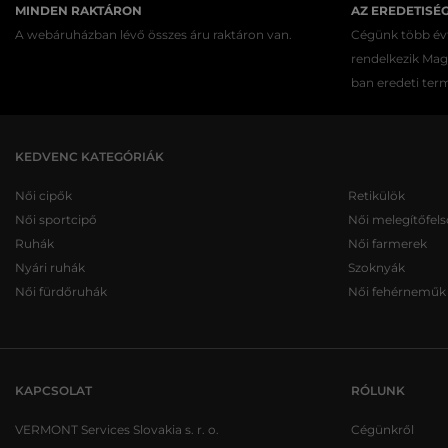
MINDEN RAKTÁRON
AZ EREDETISÉ
A webáruházban lévő összes áru raktáron van.
Cégünk több évt
rendelkezik Ma
ban eredeti ter
KEDVENC KATEGÓRIÁK
Női cipők
Retikülök
Női sportcipő
Női melegítőfels
Ruhák
Női farmerek
Nyári ruhák
Szoknyák
Női fürdőruhák
Női fehérneműk
KAPCSOLAT
RÓLUNK
VERMONT Services Slovakia s. r. o.
Cégünkről