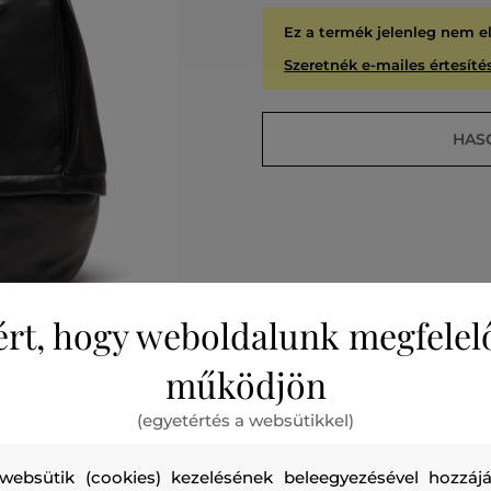
Ez a termék jelenleg nem e
Szeretnék e-mailes értesítés
HAS
ért, hogy weboldalunk megfelel
működjön
A
KIÁR
(egyetértés a websütikkel)
websütik (cookies) kezelésének beleegyezésével hozzájá