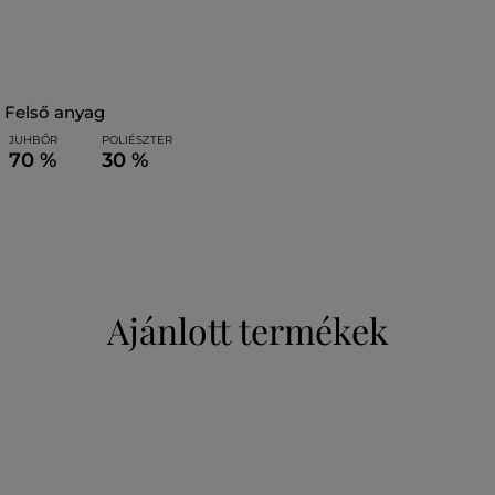
felső anyag
JUHBŐR
POLIÉSZTER
70 %
30 %
Ajánlott termékek