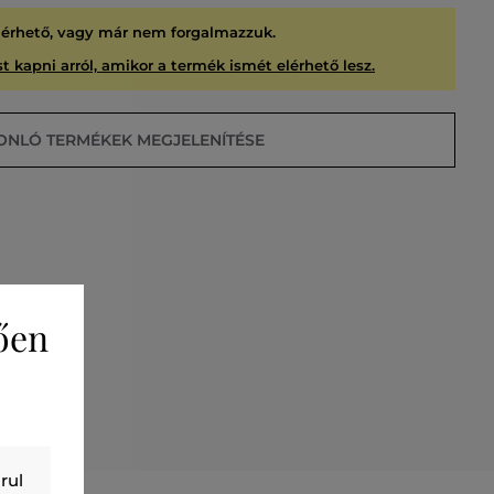
lérhető, vagy már nem forgalmazzuk.
t kapni arról, amikor a termék ismét elérhető lesz.
ONLÓ TERMÉKEK MEGJELENÍTÉSE
ően
USÍTVA
rul