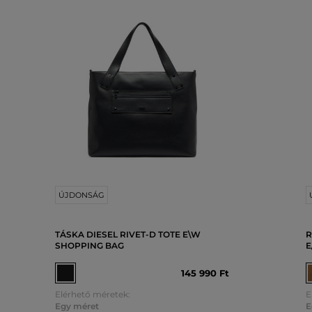
ÚJDONSÁG
TÁSKA DIESEL RIVET-D TOTE E\W
R
SHOPPING BAG
E
145 990 Ft
Elérhető méretek:
E
Egy méret
E