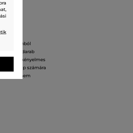
bra
at,
ási
tik
ális nejlonból
lálható. A darab
doskodik a kényelmes
és egy laptop számára
rab, amely nem