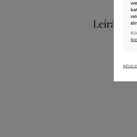
we
ka
re
Leírás
él
Kö
(c
RÉSZLE