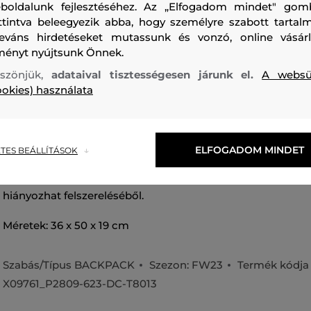
boldalunk fejlesztéséhez. Az „Elfogadom mindet" gom
ttintva beleegyezik abba, hogy személyre szabott tartalm
leváns hirdetéseket mutassunk és vonzó, online vásárl
ményt nyújtsunk Önnek.
szönjük,
adataival tisztességesen járunk el.
A websü
ookies) használata
Fekete színű férfi hátizsák, amely puha báránybőrből és ton
készült. Az elülső részén dombornyomott tonális D logó ta
párnázott vállpántokkal és hátrésszel van ellátva, így gon
ELFOGADOM MINDET
TES BEÁLLÍTÁSOK
viseletről. Alsó részén különálló cipzáras rekesz található 
fenntartott rész. Nagyon praktikus és kiváló minőségű da
hiányozhat felszereléséből.
Méretek: 36 x 50 x 19 cm
Szabás/Típus
BACKPACK
Szezon: FW23
Termék kódja
X09761_P2809-623-DC-T8013