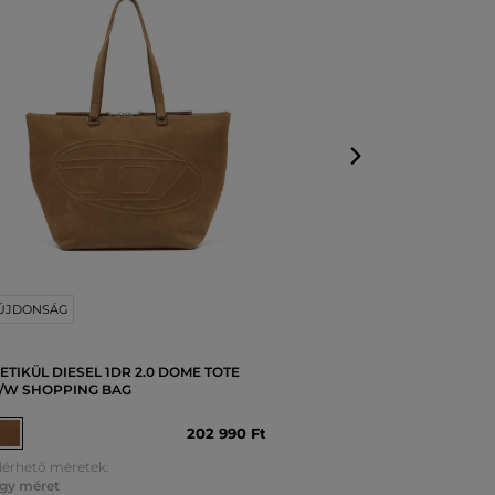
Elérhető mérete
Egy méret
ÚJDONSÁG
ETIKÜL DIESEL 1DR 2.0 DOME TOTE
/W SHOPPING BAG
202 990 Ft
lérhető méretek:
gy méret