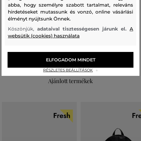
abba, hogy személyre szabott tartalmat, releváns
kódja
X09371_P5183-722-DC-T7420
hirdetéseket mutassunk és vonzó, online vásárlási
élményt nyújtsunk Önnek.
Összetétel
Köszönjük,
adataival tisztességesen járunk el.
A
websütik (cookies) használata
felső anyag
NEJLON/POLIAMID
POLIÉSZTER
70 %
30 %
ELFOGADOM MINDET
RÉSZLETES BEÁLLÍTÁSOK
Ajánlott termékek