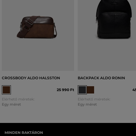
CROSSBODY ALDO HALSSTON
BACKPACK ALDO RONIN
25 990 Ft
4
Elérhető méretek:
Elérhető méretek:
Egy méret
Egy méret
MINDEN RAKTÁRON