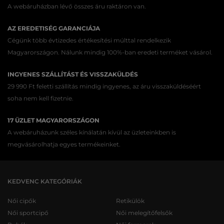
A webáruházban lévő összes áru raktáron van.
AZ EREDETISÉG GARANCIÁJA
Cégünk több évtizedes értékesítési múlttal rendelkezik
Magyarországon. Nálunk mindig 100%-ban eredeti terméket vásárol.
INGYENES SZÁLLÍTÁST ÉS VISSZAKÜLDÉS
29 990 Ft feletti szállítás mindig ingyenes, az áru visszaküldéséért
soha nem kell fizetnie.
17 ÜZLET MAGYARORSZÁGON
A webáruházunk széles kínálatán kívül az üzleteinkben is
megvásárolhatja egyes termékeinket.
KEDVENC KATEGÓRIÁK
Női cipők
Retikülök
Női sportcipő
Női melegítőfelsők