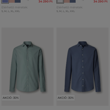
34 290 Ft
34 290 Ft
Elérhető méretek:
Elérhető méretek:
S
,
M
,
L
,
XL
,
XXL
S
,
M
,
L
,
XL
,
XXL
AKCIÓ -30%
AKCIÓ -30%