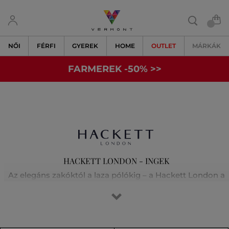
NŐI
FÉRFI
GYEREK
HOME
OUTLET
MÁRKÁK
FARMEREK -50% >>
HACKETT LONDON - INGEK
Az elegáns zakóktól a laza pólókig – a Hackett London a
brit elegancia legjavát testesíti meg. Az első osztályú
szabásvonalat és a természetes könnyedséget ötvöző
ruhákat minden férfi értékelni fogja, aki tudja, hogy a