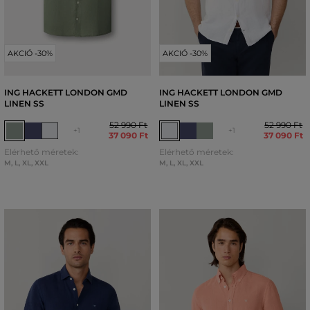
AKCIÓ -30%
AKCIÓ -30%
ING HACKETT LONDON GMD
ING HACKETT LONDON GMD
LINEN SS
LINEN SS
52 990 Ft
52 990 Ft
+1
+1
37 090 Ft
37 090 Ft
Elérhető méretek:
Elérhető méretek:
M
,
L
,
XL
,
XXL
M
,
L
,
XL
,
XXL