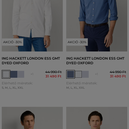
AKCIÓ -30%
AKCIÓ -30%
ING HACKETT LONDON ESS GMT
ING HACKETT LONDON ESS GMT
DYED OXFORD
DYED OXFORD
44 990 Ft
44 990 Ft
+1
+1
31 490 Ft
31 490 Ft
Elérhető méretek:
Elérhető méretek:
S
,
M
,
L
,
XL
,
XXL
M
,
L
,
XL
,
XXL