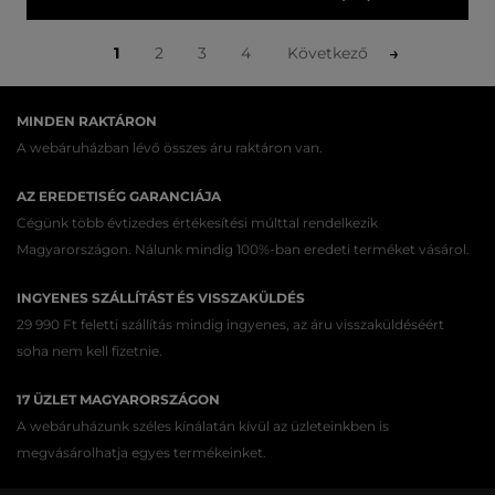
1
2
3
4
Következő
MINDEN RAKTÁRON
A webáruházban lévő összes áru raktáron van.
AZ EREDETISÉG GARANCIÁJA
Cégünk több évtizedes értékesítési múlttal rendelkezik
Magyarországon. Nálunk mindig 100%-ban eredeti terméket vásárol.
INGYENES SZÁLLÍTÁST ÉS VISSZAKÜLDÉS
29 990 Ft feletti szállítás mindig ingyenes, az áru visszaküldéséért
soha nem kell fizetnie.
17 ÜZLET MAGYARORSZÁGON
A webáruházunk széles kínálatán kívül az üzleteinkben is
megvásárolhatja egyes termékeinket.