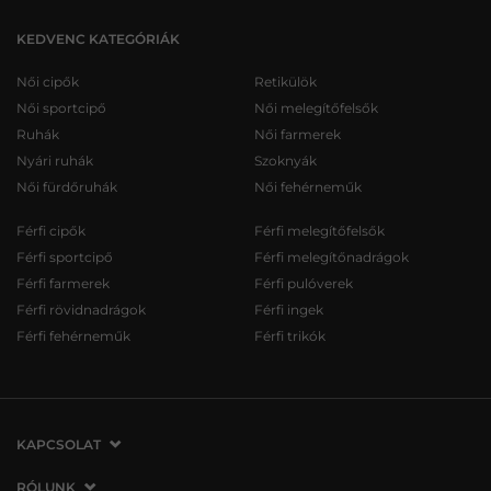
KEDVENC KATEGÓRIÁK
Női cipők
Retikülök
Női sportcipő
Női melegítőfelsők
Ruhák
Női farmerek
Nyári ruhák
Szoknyák
Női fürdőruhák
Női fehérneműk
Férfi cipők
Férfi melegítőfelsők
Férfi sportcipő
Férfi melegítőnadrágok
Férfi farmerek
Férfi pulóverek
Férfi rövidnadrágok
Férfi ingek
Férfi fehérneműk
Férfi trikók
KAPCSOLAT
VERMONT Services Slovakia s. r. o.
RÓLUNK