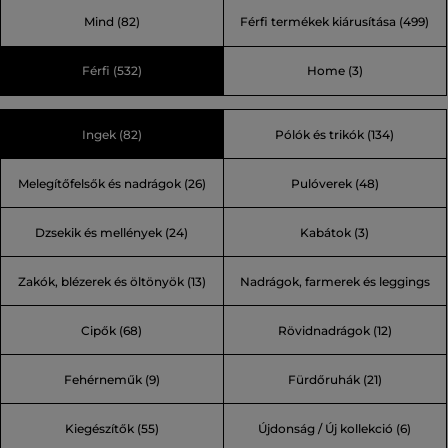
stílus a részletekben rejlik. Fedezze fel a márka kifinomult
Mind
(82)
Férfi termékek kiárusítása
(499)
világát, amely ötvözi a kortárs élet tempóját és a
klasszikus stílust. Brit nyugalom. Mindig tökéletesen
Férfi
(532)
Home
(3)
összehangolt.
Ingek (82)
Pólók és trikók (134)
Melegítőfelsők és nadrágok (26)
Pulóverek (48)
Dzsekik és mellények (24)
Kabátok (3)
Zakók, blézerek és öltönyök (13)
Nadrágok, farmerek és leggings
Cipők (68)
Rövidnadrágok (12)
(31)
Fehérneműk (9)
Fürdőruhák (21)
Kiegészítők (55)
Újdonság / Új kollekció (6)