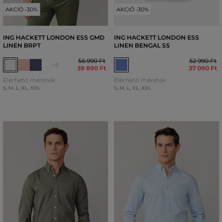
AKCIÓ -30%
AKCIÓ -30%
ING HACKETT LONDON ESS GMD
ING HACKETT LONDON ESS
LINEN BRPT
LINEN BENGAL SS
56 990 Ft
52 990 Ft
+5
39 890 Ft
37 090 Ft
Elérhető méretek:
Elérhető méretek:
S
,
M
,
L
,
XL
,
XXL
S
,
M
,
L
,
XL
,
XXL