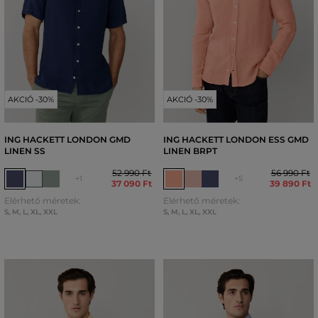
AKCIÓ -30%
AKCIÓ -30%
ING HACKETT LONDON GMD
ING HACKETT LONDON ESS GMD
LINEN SS
LINEN BRPT
52 990 Ft
56 990 Ft
+1
+5
37 090 Ft
39 890 Ft
Elérhető méretek:
Elérhető méretek:
S
,
M
,
L
,
XL
,
XXL
S
,
M
,
L
,
XL
,
XXL