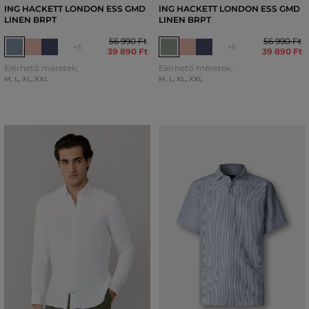
ING HACKETT LONDON ESS GMD
ING HACKETT LONDON ESS GMD
LINEN BRPT
LINEN BRPT
56 990 Ft
56 990 Ft
+5
+5
39 890 Ft
39 890 Ft
Elérhető méretek:
Elérhető méretek:
M
,
L
,
XL
,
XXL
M
,
L
,
XL
,
XXL