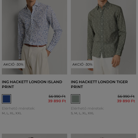
AKCIÓ -30%
AKCIÓ -30%
ING HACKETT LONDON ISLAND
ING HACKETT LONDON TIGER
PRINT
PRINT
56 990 Ft
56 990 Ft
39 890 Ft
39 890 Ft
Elérhető méretek:
Elérhető méretek:
M
,
L
,
XL
,
XXL
S
,
M
,
L
,
XL
,
XXL