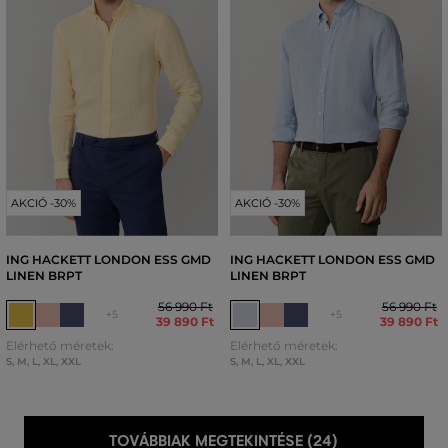
AKCIÓ -30%
AKCIÓ -30%
ING HACKETT LONDON ESS GMD
ING HACKETT LONDON ESS GMD
LINEN BRPT
LINEN BRPT
56 990 Ft
56 990 Ft
+5
+5
39 890 Ft
39 890 Ft
Elérhető méretek:
Elérhető méretek:
S
,
M
,
L
,
XL
,
XXL
S
,
M
,
L
,
XL
,
XXL
TOVÁBBIAK MEGTEKINTÉSE (24)