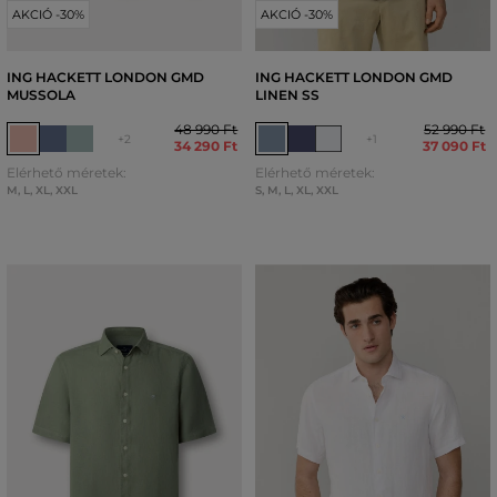
AKCIÓ -30%
AKCIÓ -30%
ING HACKETT LONDON GMD
ING HACKETT LONDON GMD
MUSSOLA
LINEN SS
48 990 Ft
52 990 Ft
+2
+1
34 290 Ft
37 090 Ft
Elérhető méretek:
Elérhető méretek:
M
,
L
,
XL
,
XXL
S
,
M
,
L
,
XL
,
XXL