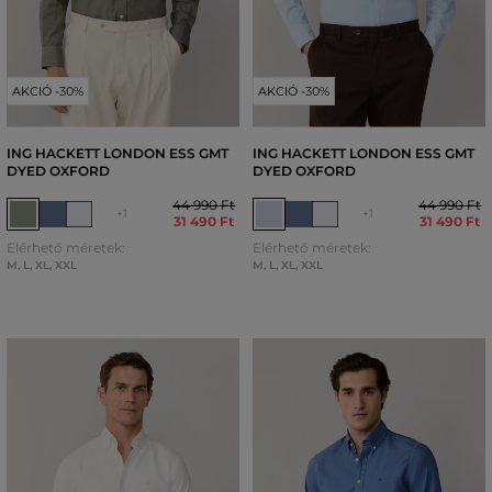
AKCIÓ -30%
AKCIÓ -30%
ING HACKETT LONDON ESS GMT
ING HACKETT LONDON ESS GMT
DYED OXFORD
DYED OXFORD
44 990 Ft
44 990 Ft
+1
+1
31 490 Ft
31 490 Ft
Elérhető méretek:
Elérhető méretek:
M
,
L
,
XL
,
XXL
M
,
L
,
XL
,
XXL