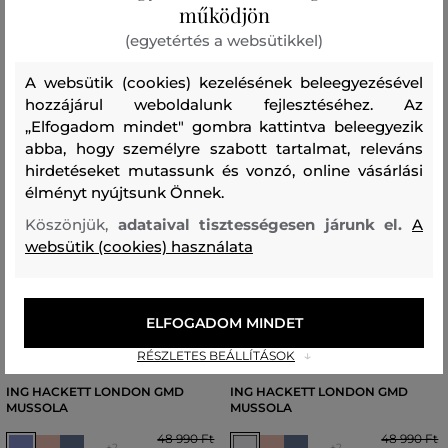
működjön
(egyetértés a websütikkel)
A websütik (cookies) kezelésének beleegyezésével
hozzájárul weboldalunk fejlesztéséhez. Az
„Elfogadom mindet" gombra kattintva beleegyezik
abba, hogy személyre szabott tartalmat, releváns
hirdetéseket mutassunk és vonzó, online vásárlási
élményt nyújtsunk Önnek.
Köszönjük,
adataival tisztességesen járunk el.
A
websütik (cookies) használata
ELFOGADOM MINDET
AKCIÓ -30%
AKCIÓ -30%
RÉSZLETES BEÁLLÍTÁSOK
ING HACKETT LONDON GMD
ING HACKETT LONDON GMD
MUSSOLA
MUSSOLA
48 990 Ft
48 990 Ft
+2
+2