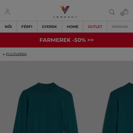
NŐI
FÉRFI
GYEREK
HOME
OUTLET
MÁRKÁK
FARMEREK -50% >>
PULÓVEREK