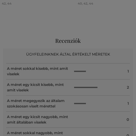
42
,
44
40
,
42
,
44
Recenziók
ÜGYFELEINKNEK ÁLTAL ÉRTÉKELT MÉRETEK
A méret sokkal kisebb, mint amit
1
viselek
A méret egy kicsit kisebb, mint
2
amit viselek
A méret megegyezik az általam
1
szokásosan viselt mérettel
A méret egy kicsit nagyobb, mint
0
amit általában viselek
A méret sokkal nagyobb, mint
0