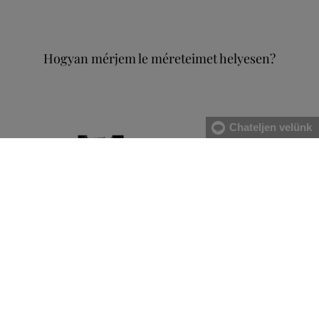
Hogyan mérjem le méreteimet helyesen?
Chateljen velünk