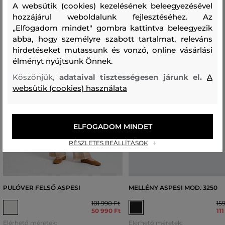
A websütik (cookies) kezelésének beleegyezésével
hozzájárul weboldalunk fejlesztéséhez. Az
„Elfogadom mindet" gombra kattintva beleegyezik
abba, hogy személyre szabott tartalmat, releváns
hirdetéseket mutassunk és vonzó, online vásárlási
élményt nyújtsunk Önnek.
Köszönjük,
adataival tisztességesen járunk el.
A
websütik (cookies) használata
ELFOGADOM MINDET
RÉSZLETES BEÁLLÍTÁSOK
PULÓVER FELSŐ ASPESI
MELLÉNY ASPESI MOD. 3250
101 990 Ft
15
50 990 Ft
11
Elérhető méretek:
Elérhető méretek: