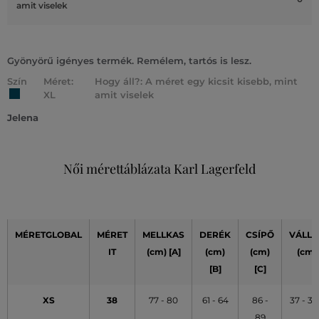
amit viselek
Gyönyörű igényes termék. Remélem, tartós is lesz.
Szín
Méret:
Hogy áll?: A méret egy kicsit kisebb, mint
XL
amit viselek
Jelena
Női mérettáblázata Karl Lagerfeld
MÉRETGLOBAL
MÉRET
MELLKAS
DERÉK
CSÍPŐ
VÁLLA
IT
(cm) [A]
(cm)
(cm)
(cm)
[B]
[C]
XS
38
77 - 80
61 - 64
86 -
37 - 37
89