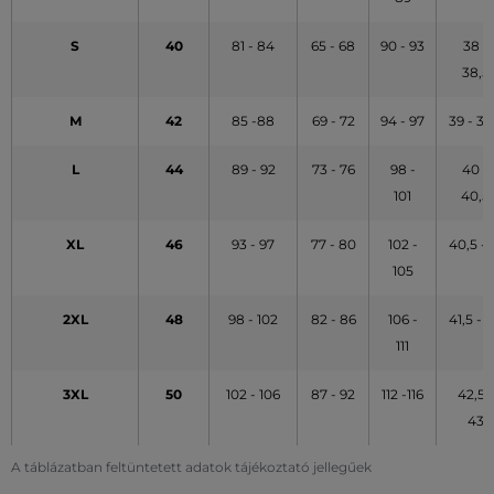
S
40
81 - 84
65 - 68
90 - 93
38 -
38,5
M
42
85 -88
69 - 72
94 - 97
39 - 39
L
44
89 - 92
73 - 76
98 -
40 -
101
40,5
XL
46
93 - 97
77 - 80
102 -
40,5 - 
105
2XL
48
98 - 102
82 - 86
106 -
41,5 - 
111
3XL
50
102 - 106
87 - 92
112 -116
42,5 -
43
A táblázatban feltüntetett adatok tájékoztató jellegűek