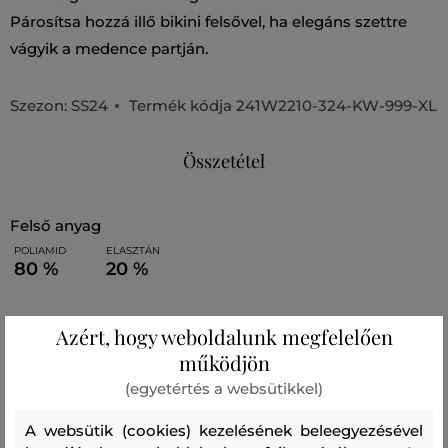
Párosítsa hozzá illő bikini felsővel, ha elegáns szettre
vágyik a medence partján.
Szezon: SS24
Termék kódja
241W2210-324-KW-999-XL
Összetétel
felső anyag
POLIAMID
ELASZTÁN
80 %
20 %
Azért, hogy weboldalunk megfelelően
Ajánlott termékek
működjön
(egyetértés a websütikkel)
A websütik (cookies) kezelésének beleegyezésével