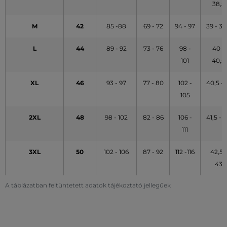
38,5
M
42
85 -88
69 - 72
94 - 97
39 - 39
L
44
89 - 92
73 - 76
98 -
40 -
101
40,5
XL
46
93 - 97
77 - 80
102 -
40,5 - 
105
2XL
48
98 - 102
82 - 86
106 -
41,5 - 
111
3XL
50
102 - 106
87 - 92
112 -116
42,5 -
43
A táblázatban feltüntetett adatok tájékoztató jellegűek