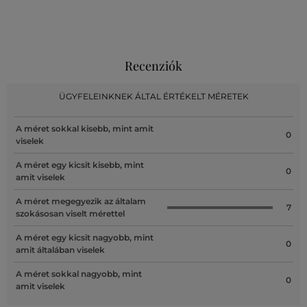
Recenziók
ÜGYFELEINKNEK ÁLTAL ÉRTÉKELT MÉRETEK
A méret sokkal kisebb, mint amit
0
viselek
A méret egy kicsit kisebb, mint
0
amit viselek
A méret megegyezik az általam
7
szokásosan viselt mérettel
A méret egy kicsit nagyobb, mint
0
amit általában viselek
A méret sokkal nagyobb, mint
0
amit viselek