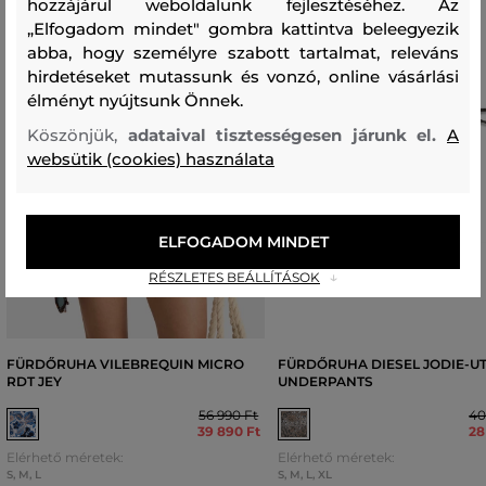
hozzájárul weboldalunk fejlesztéséhez. Az
„Elfogadom mindet" gombra kattintva beleegyezik
abba, hogy személyre szabott tartalmat, releváns
hirdetéseket mutassunk és vonzó, online vásárlási
élményt nyújtsunk Önnek.
Köszönjük,
adataival tisztességesen járunk el.
A
websütik (cookies) használata
ELFOGADOM MINDET
RÉSZLETES BEÁLLÍTÁSOK
FÜRDŐRUHA VILEBREQUIN MICRO
FÜRDŐRUHA DIESEL JODIE-UT
RDT JEY
UNDERPANTS
56 990 Ft
40
39 890 Ft
28
Elérhető méretek:
Elérhető méretek:
S
,
M
,
L
S
,
M
,
L
,
XL