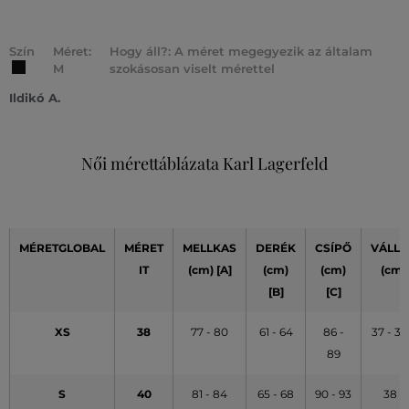
Szín
Méret:
Hogy áll?: A méret megegyezik az általam
M
szokásosan viselt mérettel
Ildikó A.
Női mérettáblázata Karl Lagerfeld
MÉRETGLOBAL
MÉRET
MELLKAS
DERÉK
CSÍPŐ
VÁLLA
IT
(cm) [A]
(cm)
(cm)
(cm)
[B]
[C]
XS
38
77 - 80
61 - 64
86 -
37 - 37
89
S
40
81 - 84
65 - 68
90 - 93
38 -