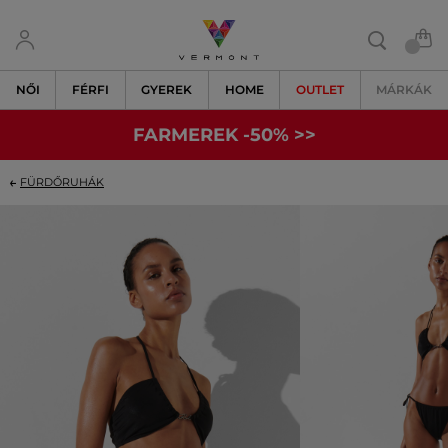
NŐI
FÉRFI
GYEREK
HOME
OUTLET
MÁRKÁK
FARMEREK -50% >>
FÜRDŐRUHÁK