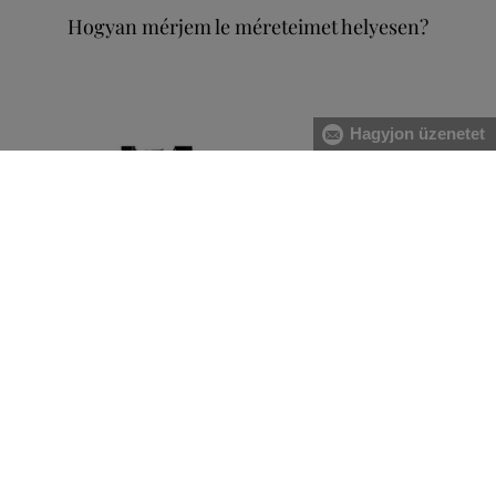
Hogyan mérjem le méreteimet helyesen?
Hagyjon üzenetet