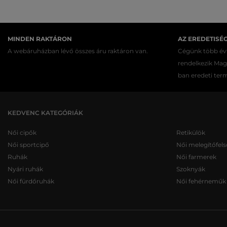
MINDEN RAKTÁRON
AZ EREDETISÉ
A webáruházban lévő összes áru raktáron van.
Cégünk több évt
rendelkezik Ma
ban eredeti ter
KEDVENC KATEGÓRIÁK
Női cipők
Retikülök
Női sportcipő
Női melegítőfels
Ruhák
Női farmerek
Nyári ruhák
Szoknyák
Női fürdőruhák
Női fehérneműk