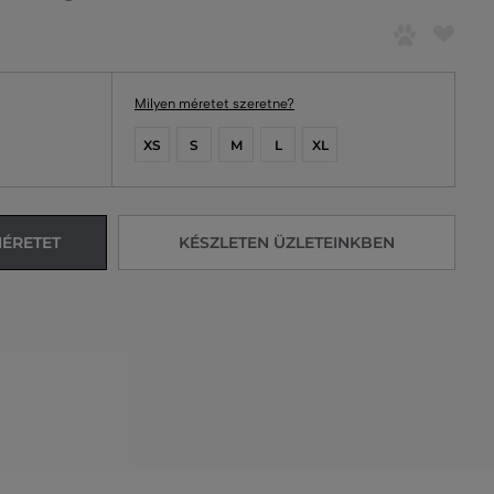
Milyen méretet szeretne?
XS
S
M
L
XL
MÉRETET
KÉSZLETEN ÜZLETEINKBEN