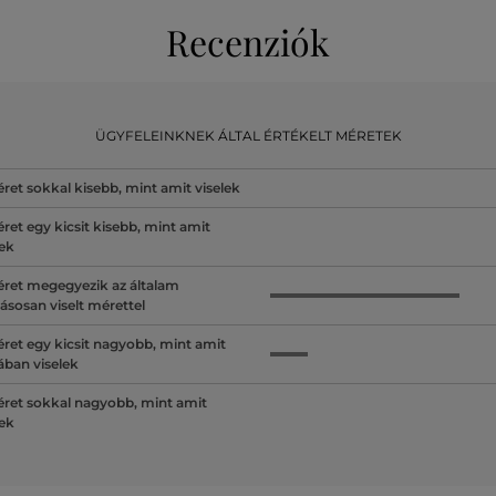
Recenziók
ÜGYFELEINKNEK ÁLTAL ÉRTÉKELT MÉRETEK
ret sokkal kisebb, mint amit viselek
ret egy kicsit kisebb, mint amit
lek
ret megegyezik az általam
ásosan viselt mérettel
ret egy kicsit nagyobb, mint amit
lában viselek
ret sokkal nagyobb, mint amit
lek