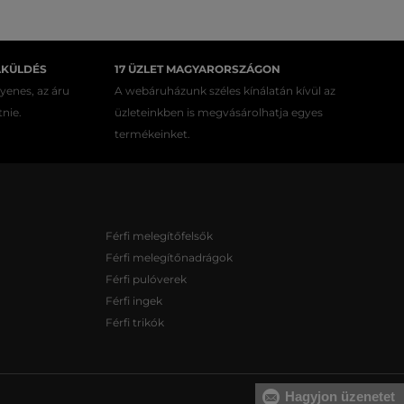
AKÜLDÉS
17 ÜZLET MAGYARORSZÁGON
gyenes, az áru
A webáruházunk széles kínálatán kívül az
tnie.
üzleteinkben is megvásárolhatja egyes
termékeinket.
Férfi melegítőfelsők
Férfi melegítőnadrágok
Férfi pulóverek
Férfi ingek
Férfi trikók
Hagyjon üzenetet