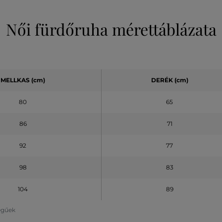
Női fürdőruha mérettáblázata
MELLKAS (cm)
DERÉK (cm)
80
65
86
71
92
77
98
83
104
89
legűek