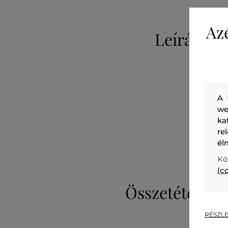
Az
Leírás
A 
we
ka
re
él
Kö
(c
Összetétel
RÉSZLE