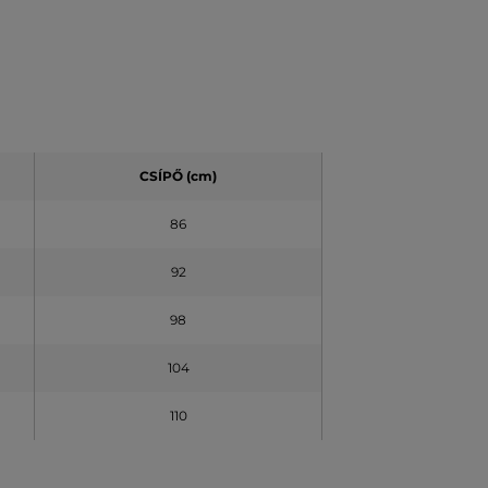
CSÍPŐ (cm)
86
92
98
104
110