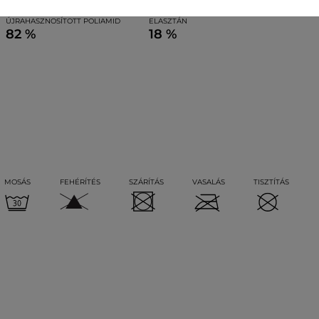
felső anyag
ÚJRAHASZNOSÍTOTT POLIAMID
ELASZTÁN
82 %
18 %
MOSÁS
FEHÉRÍTÉS
SZÁRÍTÁS
VASALÁS
TISZTÍTÁS