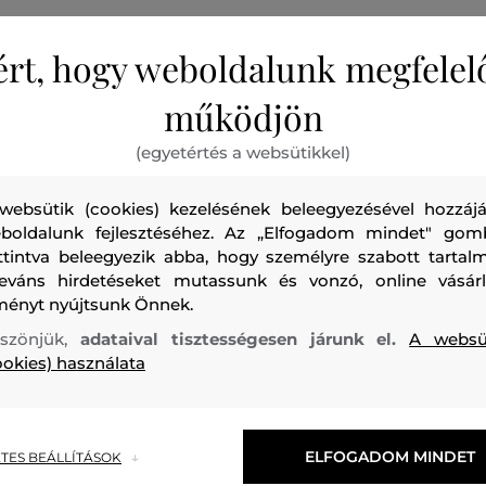
ért, hogy weboldalunk megfelel
működjön
(egyetértés a websütikkel)
Női bikini alsó, amelyet a bal oldalon arany színű medál dísz
középmagas derekú kialakítást állítható oldalsó zsinórok eg
websütik (cookies) kezelésének beleegyezésével hozzájá
újrahasznosított anyagból készült minőségi kivitelezés max
boldalunk fejlesztéséhez. Az „Elfogadom mindet" gom
kényelmet garantál. Egy rendkívül stílusos darab, amely m
ttintva beleegyezik abba, hogy személyre szabott tartalm
varázsolja majd a nyarat.
leváns hirdetéseket mutassunk és vonzó, online vásárl
ményt nyújtsunk Önnek.
Szabás/Típus
SLIM
Szezon: SS24
Termék kódja
920004
szönjük,
adataival tisztességesen járunk el.
A websü
ookies) használata
ELFOGADOM MINDET
TES BEÁLLÍTÁSOK