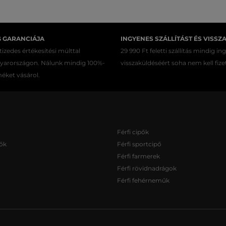
G GARANCIÁJA
INGYENES SZÁLLÍTÁST ÉS VISSZ
izedes értékesítési múlttal
29 990 Ft feletti szállítás mindig in
gyarországon. Nálunk mindig 100%-
visszaküldéséért soha nem kell fize
méket vásárol.
Férfi cipők
ők
Férfi sportcipő
Férfi farmerek
Férfi rövidnadrágok
Férfi fehérneműk