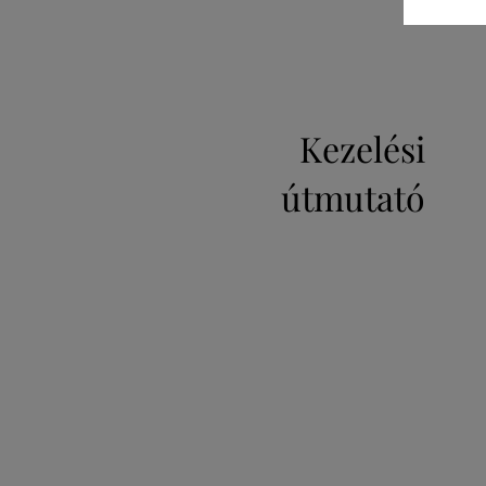
Kezelési
útmutató