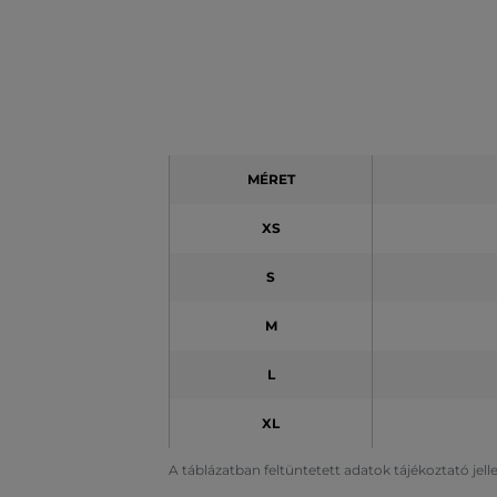
MÉRET
XS
S
M
L
XL
A táblázatban feltüntetett adatok tájékoztató jel