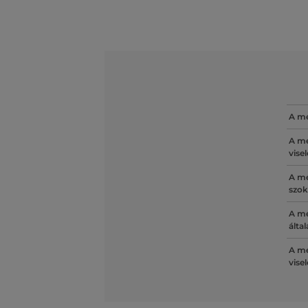
A mé
A mé
vise
A mé
szok
A mé
álta
A mé
vise