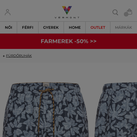
NŐI
FÉRFI
GYEREK
HOME
OUTLET
MÁRKÁK
FARMEREK -50% >>
FÜRDŐRUHÁK