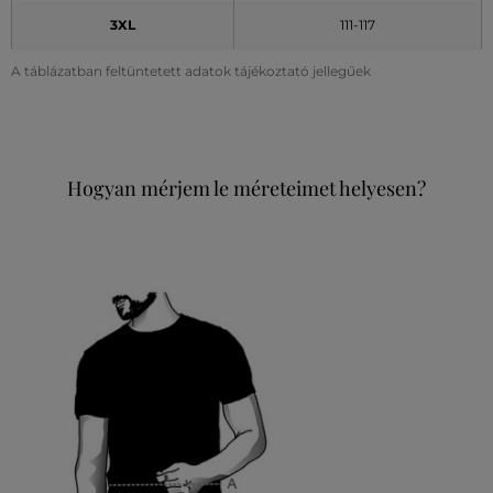
3XL
111-117
A táblázatban feltüntetett adatok tájékoztató jellegűek
Hogyan mérjem le méreteimet helyesen?