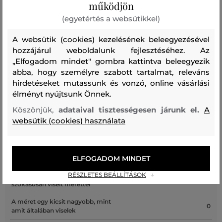
működjön
71 390 Ft
Elérhető méretek:
Elérhető méretek:
M
,
L
,
XL
,
XXL
(egyetértés a websütikkel)
M
,
L
,
XL
,
XXL
A websütik (cookies) kezelésének beleegyezésével
hozzájárul weboldalunk fejlesztéséhez. Az
„Elfogadom mindet" gombra kattintva beleegyezik
abba, hogy személyre szabott tartalmat, releváns
Recenziók
hirdetéseket mutassunk és vonzó, online vásárlási
élményt nyújtsunk Önnek.
ÜGYFELEINKNEK ÁLTAL ÉRTÉKELT MÉRETEK
Köszönjük,
adataival tisztességesen járunk el.
A
websütik (cookies) használata
A méret sokkal kisebb, mint amit
0
viselek
A méret egy kicsit kisebb, mint
0
amit viselek
ELFOGADOM MINDET
RÉSZLETES BEÁLLÍTÁSOK
A méret megegyezik az általam
1
szokásosan viselt mérettel
A méret egy kicsit nagyobb, mint
0
amit általában viselek