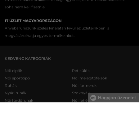
soha nem kell fizetnie.
17 ÜZLET MAGYARORSZÁGON
A webáruházunk széles kínálatán kívül az üzleteinkben is
megvásárolhatja egyes termékeinket.
KEDVENC KATEGÓRIÁK
Női cipők
Retikülök
Női sportcipő
Női melegítőfelsők
Ruhák
Női farmerek
Nyári ruhák
Szoknyák
Hagyjon üzenetet
Női fürdőruhák
Női fehérneműk
Férfi cipők
Férfi melegítőfelsők
Férfi sportcipő
Férfi melegítőnadrágok
Férfi farmerek
Férfi pulóverek
Férfi rövidnadrágok
Férfi ingek