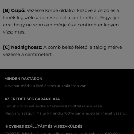
[B] Csípő:
Vezesse körbe oldalról kezdve a csípő és a
fenék legszélesebb részeinél a centimétert. Figyeljen
arra, hogy ne szorosan mérje és a centiméter legyen
vízszintes.
[C] Nadrághossz:
A comb belső felétől a talpig mérve
vezesse a centimétert.
MINDEN RAKTÁRON
A webáruházban lévő összes áru raktáron van.
AZ EREDETISÉG GARANCIÁJA
Cégünk több évtizedes értékesítési múlttal rendelkezik
Magyarországon. Nálunk mindig 100%-ban eredeti terméket vásárol.
INGYENES SZÁLLÍTÁST ÉS VISSZAKÜLDÉS
29 990 Ft feletti szállítás mindig ingyenes, az áru visszaküldéséért