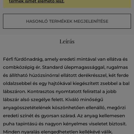
termék ismét elérhető lesz.
HASONLÓ TERMÉKEK MEGJELENÍTÉSE
Leírás
Férfi fürdőnadrág, amely eredeti mintával van ellátva és
combközépig ér. Standard ülepmagassággal, rugalmas
és állítható húzózsinórral ellátott derékrésszel, két ferde
oldalzsebbel és egy hajtókával kiegészített zsebbel a bal
lábszáron. Kontrasztos nyomtatott felirattal a jobb
lábszár alsó szegélye felett. Kiváló minőségű
anyagösszetételének köszönhetően ellenálló, megőrzi
eredeti színét és gyorsan szárad. Az anyag kellemesen
puha tapintású és nagyon kényelmes viseletet biztosít.
Minden nyaralás elengedhetetlen kellékévé válik.