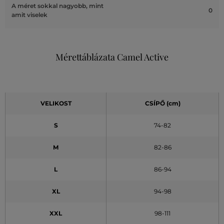
A méret sokkal nagyobb, mint
0
amit viselek
Mérettáblázata Camel Active
VELIKOST
CSÍPŐ (cm)
S
74-82
M
82-86
L
86-94
XL
94-98
XXL
98-111