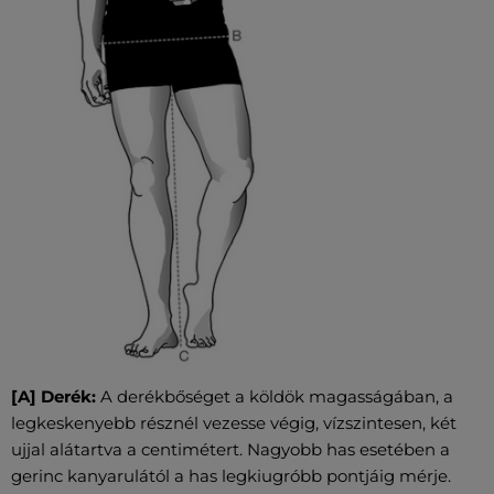
[A] Derék:
A derékbőséget a köldök magasságában, a
legkeskenyebb résznél vezesse végig, vízszintesen, két
ujjal alátartva a centimétert. Nagyobb has esetében a
gerinc kanyarulától a has legkiugróbb pontjáig mérje.