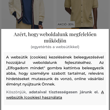
AKCIÓ -30%
AKCIÓ -30%
UTOLSÓ ESÉLY
Azért, hogy weboldalunk megfelelően
működjön
KARDIGÁN KARL LAGERFELD
PULÓVER KARL LAGERFELD
(egyetértés a websütikkel)
IKON LIGHT STRUCTURE
JEANS KLJ KNIT POLO
CARDIGAN
A websütik (cookies) kezelésének beleegyezésével
54 990 Ft
38 490 Ft
89 990 Ft
hozzájárul weboldalunk fejlesztéséhez. Az
62 990 Ft
Elérhető méretek:
„Elfogadom mindet" gombra kattintva beleegyezik
Elérhető méretek:
M
abba, hogy személyre szabott tartalmat, releváns
M
,
L
hirdetéseket mutassunk és vonzó, online vásárlási
élményt nyújtsunk Önnek.
Köszönjük,
adataival tisztességesen járunk el.
A
websütik (cookies) használata