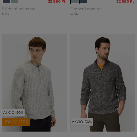
32 990 Ft
32 990 Ft
Elérhető méretek:
Elérhető méretek:
S
,
XL
L
,
XL
AKCIÓ -50%
UTOLSÓ ESÉLY
AKCIÓ -30%