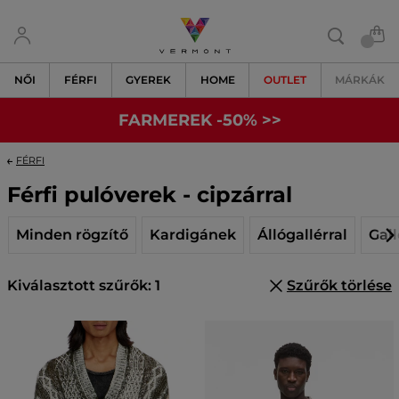
NŐI
FÉRFI
GYEREK
HOME
OUTLET
MÁRKÁK
FARMEREK -50% >>
FÉRFI
Férfi pulóverek - cipzárral
Minden rögzítő
Kardigánek
Állógallérral
Gall
Kiválasztott szűrők: 1
Szűrők törlése