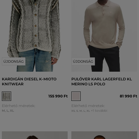
ÚJDONSÁG
ÚJDONSÁG
KARDIGÁN DIESEL K-MIOTO
PULÓVER KARL LAGERFELD KL
KNITWEAR
MERINO LS POLO
155 990 Ft
81 990 Ft
Elérhető méretek:
Elérhető méretek:
M
,
L
,
XL
+1 további
XS
,
S
,
M
,
L
,
XL