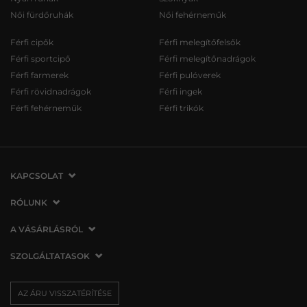
Női fürdőruhák
Női fehérneműk
Férfi cipők
Férfi melegítőfelsők
Férfi sportcipő
Férfi melegítőnadrágok
Férfi farmerek
Férfi pulóverek
Férfi rövidnadrágok
Férfi ingek
Férfi fehérneműk
Férfi trikók
KAPCSOLAT
VERMONT Services Slovakia s. r. o.
RÓLUNK
Vlčie hrdlo 53
Cégünkről
A VÁSÁRLÁSRÓL
821 07 Bratislava
Elérhetőség
Szlovákia
A vásárlás menete
SZOLGÁLTATASOK
Üzleteink
tel.:
06 1 901 1901
Általános szerződési feltételek
Affiliate
Szállítás és fizetés
info@vermont.hu
Az áru visszatérítése/visszáru
AZ ÁRU VISSZATÉRÍTÉSE
Sajtó
Ajándékutalványok
Panaszok