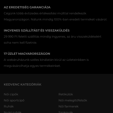
AZ EREDETISÉG GARANCIÁJA
Cégünk több évtizedes értékesítési múlttal rendelkezik
Magyarországon. Nálunk mindig 100%-ban eredeti terméket vásárol.
INGYENES SZÁLLÍTÁST ÉS VISSZAKÜLDÉS
29 990 Ft feletti szállítás mindig ingyenes, az áru visszaküldéséért
soha nem kell fizetnie.
17 ÜZLET MAGYARORSZÁGON
A webáruházunk széles kínálatán kívül az üzleteinkben is
megvásárolhatja egyes termékeinket.
KEDVENC KATEGÓRIÁK
Női cipők
Retikülök
Női sportcipő
Női melegítőfelsők
Ruhák
Női farmerek
Nyári ruhák
Szoknyák