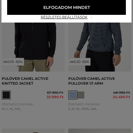
ELFOGADOM MINDET
RÉSZLETES BEÁLLÍTÁSOK
AKCIÓ -50%
AKCIÓ -50%
PULÓVER CAMEL ACTIVE
PULÓVER CAMEL ACTIVE
KNITTED JACKET
PULLOVER 1/1 ARM
67 990 Ft
48 990 Ft
33 990 Ft
24 490 Ft
Elérhető méretek:
Elérhető méretek:
M
,
L
,
XL
,
XXL
S
,
M
,
XL
,
XXXL
,
4XL