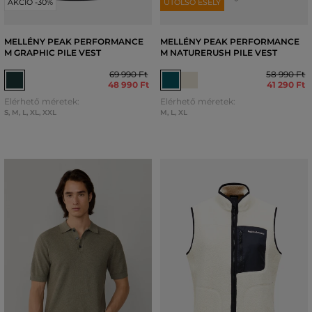
AKCIÓ -30%
UTOLSÓ ESÉLY
MELLÉNY PEAK PERFORMANCE
MELLÉNY PEAK PERFORMANCE
M GRAPHIC PILE VEST
M NATURERUSH PILE VEST
69 990 Ft
58 990 Ft
48 990 Ft
41 290 Ft
Elérhető méretek:
Elérhető méretek:
S
,
M
,
L
,
XL
,
XXL
M
,
L
,
XL