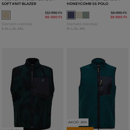
SOFT KNIT BLAZER
HONEYCOMB SS POLO
122 990 Ft
56 990 Ft
86 090 Ft
39 890 Ft
Elérhető méretek:
Elérhető méretek:
S
,
M
,
L
,
XL
,
XXL
M
,
L
,
XL
,
XXL
AKCIÓ -30%