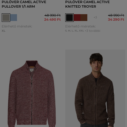
PULÓVER CAMEL ACTIVE
PULÓVER CAMEL ACTIVE
PULLOVER 1/1 ARM
KNITTED TROYER
48 990 Ft
48 990 Ft
+3
24 490 Ft
34 290 Ft
Elérhető méretek:
Elérhető méretek:
XL
+3 további
S
,
M
,
L
,
XL
,
XXL