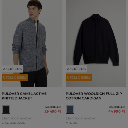
AKCIÓ -50%
AKCIÓ -50%
UTOLSÓ ESÉLY
UTOLSÓ ESÉLY
PULÓVER CAMEL ACTIVE
PULÓVER WOOLRICH FULL-ZIP
KNITTED JACKET
COTTON CARDIGAN
58 990 Ft
89 990 Ft
29 490 Ft
44 990 Ft
Elérhető méretek:
Elérhető méretek:
L
,
XL
,
XXL
,
XXXL
M
,
L
,
XL