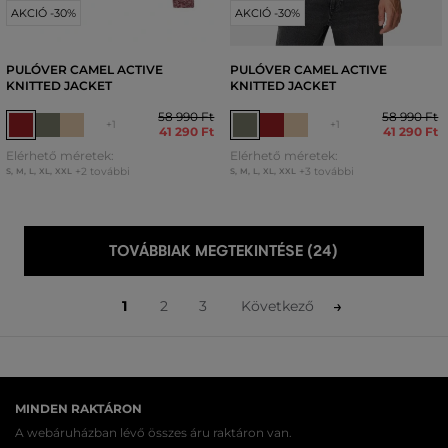
AKCIÓ -30%
AKCIÓ -30%
PULÓVER CAMEL ACTIVE
PULÓVER CAMEL ACTIVE
KNITTED JACKET
KNITTED JACKET
58 990 Ft
58 990 Ft
+1
+1
41 290 Ft
41 290 Ft
Elérhető méretek:
Elérhető méretek:
+2 további
+3 további
S
,
M
,
L
,
XL
,
XXL
S
,
M
,
L
,
XL
,
XXL
TOVÁBBIAK MEGTEKINTÉSE (24)
1
2
3
Következő
MINDEN RAKTÁRON
A webáruházban lévő összes áru raktáron van.