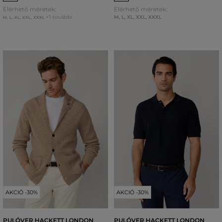
Elérhető méretek:
Elérhető méretek:
+1 további
M
,
L
,
XL
,
XXL
,
XXXL
M
,
L
,
XL
,
XXL
,
XXXL
AKCIÓ -30%
AKCIÓ -30%
PULÓVER HACKETT LONDON
PULÓVER HACKETT LONDON