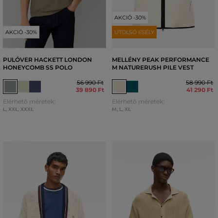
AKCIÓ -30%
AKCIÓ -30%
UTOLSÓ ESÉLY
PULÓVER HACKETT LONDON
MELLÉNY PEAK PERFORMANCE
HONEYCOMB SS POLO
M NATURERUSH PILE VEST
56 990 Ft
58 990 Ft
39 890 Ft
41 290 Ft
Elérhető méretek:
Elérhető méretek:
L
,
XXL
,
XXXL
M
,
L
,
XL