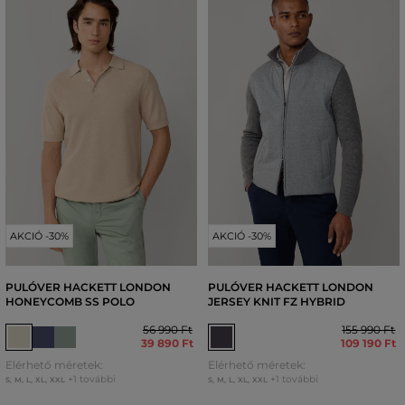
AKCIÓ -30%
AKCIÓ -30%
PULÓVER HACKETT LONDON
PULÓVER HACKETT LONDON
HONEYCOMB SS POLO
JERSEY KNIT FZ HYBRID
56 990 Ft
155 990 Ft
39 890 Ft
109 190 Ft
Elérhető méretek:
Elérhető méretek:
+1 további
+1 további
S
,
M
,
L
,
XL
,
XXL
S
,
M
,
L
,
XL
,
XXL