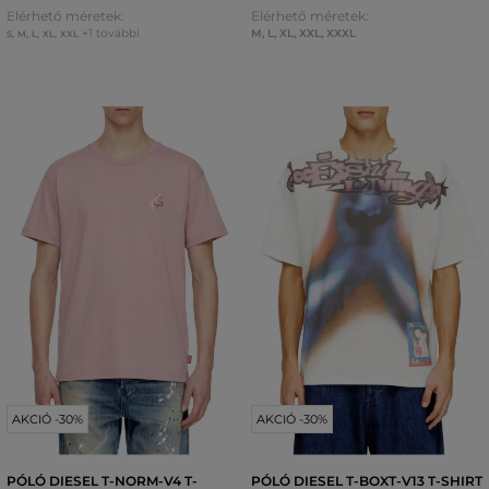
Elérhető méretek:
Elérhető méretek:
+1 további
M
,
L
,
XL
,
XXL
,
XXXL
S
,
M
,
L
,
XL
,
XXL
AKCIÓ -30%
AKCIÓ -30%
PÓLÓ DIESEL T-NORM-V4 T-
PÓLÓ DIESEL T-BOXT-V13 T-SHIRT