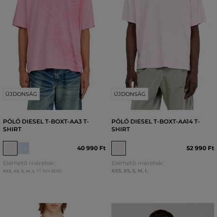
ÚJDONSÁG
ÚJDONSÁG
PÓLÓ DIESEL T-BOXT-AA3 T-
PÓLÓ DIESEL T-BOXT-AA14 T-
SHIRT
SHIRT
40 990 Ft
52 990 Ft
Elérhető méretek:
Elérhető méretek:
+1 további
XXS
,
XS
,
S
,
M
,
L
XXS
,
XS
,
S
,
M
,
L