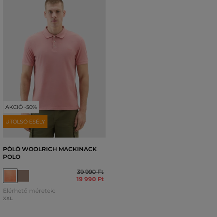
AKCIÓ -50%
UTOLSÓ ESÉLY
PÓLÓ WOOLRICH MACKINACK
POLO
39 990 Ft
19 990 Ft
Elérhető méretek:
XXL