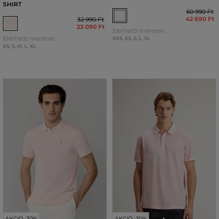
SHIRT
60 990 Ft
42 690 Ft
32 990 Ft
23 090 Ft
Elérhető méretek:
Elérhető méretek:
XXS
,
XS
,
S
,
L
,
XL
XS
,
S
,
M
,
L
,
XL
AKCIÓ -30%
AKCIÓ -30%