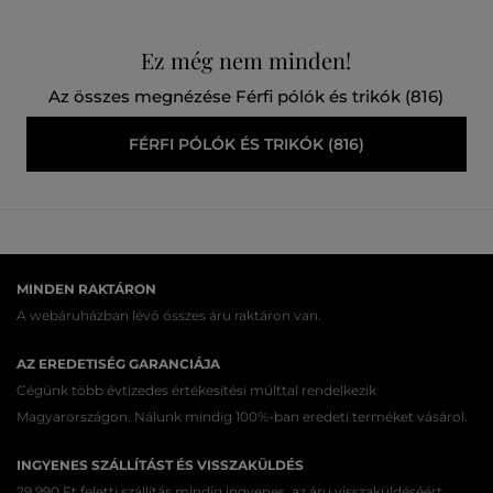
Ez még nem minden!
Az összes megnézése Férfi pólók és trikók (816)
FÉRFI PÓLÓK ÉS TRIKÓK (816)
MINDEN RAKTÁRON
A webáruházban lévő összes áru raktáron van.
AZ EREDETISÉG GARANCIÁJA
Cégünk több évtizedes értékesítési múlttal rendelkezik
Magyarországon. Nálunk mindig 100%-ban eredeti terméket vásárol.
INGYENES SZÁLLÍTÁST ÉS VISSZAKÜLDÉS
29 990 Ft feletti szállítás mindig ingyenes, az áru visszaküldéséért