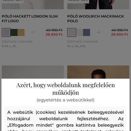
PÓLÓ HACKETT LONDON SLIM
PÓLÓ WOOLRICH MACKINACK
FIT LOGO
POLO
40 990 Ft
40 990 Ft
+5
+6
28 690 Ft
28 690 Ft
Elérhető méretek:
Elérhető méretek:
S
,
M
,
L
,
XL
M
,
L
,
XL
,
XXL
Azért, hogy weboldalunk megfelelően
működjön
(egyetértés a websütikkel)
A websütik (cookies) kezelésének beleegyezésével
hozzájárul weboldalunk fejlesztéséhez. Az
„Elfogadom mindet" gombra kattintva beleegyezik