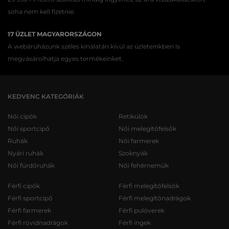
soha nem kell fizetnie.
17 ÜZLET MAGYARORSZÁGON
A webáruházunk széles kínálatán kívül az üzleteinkben is
megvásárolhatja egyes termékeinket.
KEDVENC KATEGÓRIÁK
Női cipők
Retikülök
Női sportcipő
Női melegítőfelsők
Ruhák
Női farmerek
Nyári ruhák
Szoknyák
Női fürdőruhák
Női fehérneműk
Férfi cipők
Férfi melegítőfelsők
Férfi sportcipő
Férfi melegítőnadrágok
Férfi farmerek
Férfi pulóverek
Férfi rövidnadrágok
Férfi ingek