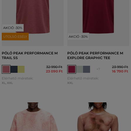
AKCIÓ -30%
UTOLSÓ ESÉLY
AKCIÓ -30%
PÓLÓ PEAK PERFORMANCE M
PÓLÓ PEAK PERFORMANCE M
TRAIL SS
EXPLORE GRAPHIC TEE
32 990 Ft
23 990 Ft
+7
23 090 Ft
16 790 Ft
Elérhető méretek:
Elérhető méretek:
XL
,
XXL
XXL