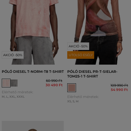
AKCIÓ -50%
AKCIÓ -50%
UTOLSÓ ESÉLY
PÓLÓ DIESEL T-NORM-T8 T-SHIRT
PÓLÓ DIESEL PR-T-SIELAR-
TOM25-1 T-SHIRT
60 990 Ft
30 490 Ft
109 990 Ft
54 990 Ft
Elérhető méretek:
Elérhető méretek:
M
,
L
,
XXL
,
XXXL
XS
,
S
,
M