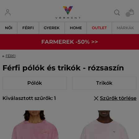
NŐI
FÉRFI
GYEREK
HOME
OUTLET
MÁRKÁK
FARMEREK -50% >>
FÉRFI
Férfi pólók és trikók - rózsaszín
Pólók
Trikók
Kiválasztott szűrők: 1
Szűrők törlése