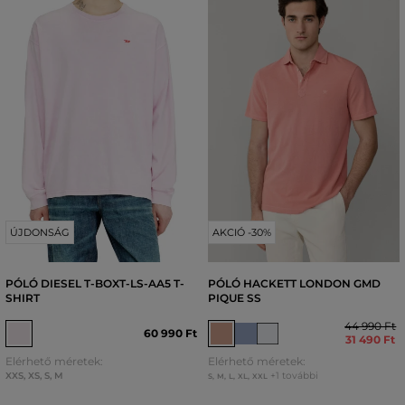
ÚJDONSÁG
AKCIÓ -30%
PÓLÓ DIESEL T-BOXT-LS-AA5 T-
PÓLÓ HACKETT LONDON GMD
SHIRT
PIQUE SS
44 990 Ft
60 990 Ft
31 490 Ft
Elérhető méretek:
Elérhető méretek:
XXS
,
XS
,
S
,
M
+1 további
S
,
M
,
L
,
XL
,
XXL