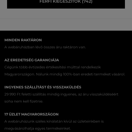
FÉRFI KIEGÉSZÍTŐK (742)
MINDEN RAKTÁRON
A webáruházban lévő összes áru raktáron van.
AZ EREDETISÉG GARANCIÁJA
Cégünk több évtizedes értékesítési múlttal rendelkezik
Magyarországon. Nálunk mindig 100%-ban eredeti terméket vásárol.
INGYENES SZÁLLÍTÁST ÉS VISSZAKÜLDÉS
29 990 Ft feletti szállítás mindig ingyenes, az áru visszaküldéséért
soha nem kell fizetnie.
17 ÜZLET MAGYARORSZÁGON
A webáruházunk széles kínálatán kívül az üzleteinkben is
megvásárolhatja egyes termékeinket.