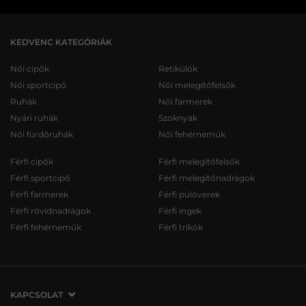
KEDVENC KATEGÓRIÁK
Női cipők
Retikülök
Női sportcipő
Női melegítőfelsők
Ruhák
Női farmerek
Nyári ruhák
Szoknyák
Női fürdőruhák
Női fehérneműk
Férfi cipők
Férfi melegítőfelsők
Férfi sportcipő
Férfi melegítőnadrágok
Férfi farmerek
Férfi pulóverek
Férfi rövidnadrágok
Férfi ingek
Férfi fehérneműk
Férfi trikók
KAPCSOLAT