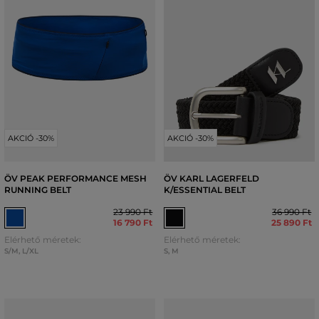
AKCIÓ -30%
AKCIÓ -30%
ÖV PEAK PERFORMANCE MESH
ÖV KARL LAGERFELD
RUNNING BELT
K/ESSENTIAL BELT
23 990 Ft
36 990 Ft
16 790 Ft
25 890 Ft
Elérhető méretek:
Elérhető méretek:
S/M
,
L/XL
S
,
M