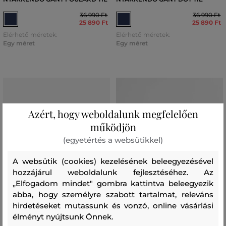
36 990 Ft
36 990 Ft
25 890 Ft
25 890 Ft
Elérhető méretek:
Elérhető méretek:
Egy méret
Egy méret
Azért, hogy weboldalunk megfelelően
működjön
(egyetértés a websütikkel)
A websütik (cookies) kezelésének beleegyezésével
hozzájárul weboldalunk fejlesztéséhez. Az
„Elfogadom mindet" gombra kattintva beleegyezik
abba, hogy személyre szabott tartalmat, releváns
hirdetéseket mutassunk és vonzó, online vásárlási
élményt nyújtsunk Önnek.
AKCIÓ -50%
AKCIÓ -30%