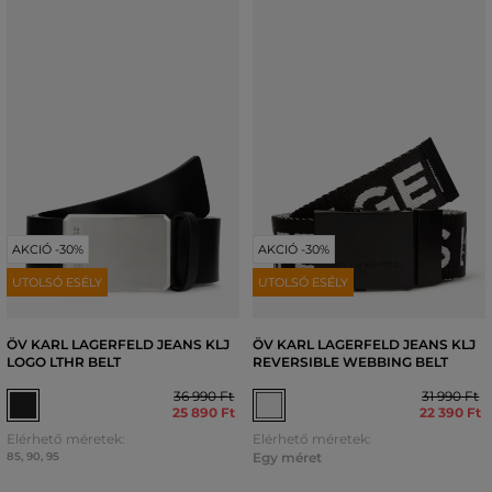
AKCIÓ -30%
AKCIÓ -30%
UTOLSÓ ESÉLY
UTOLSÓ ESÉLY
ÖV KARL LAGERFELD JEANS KLJ
ÖV KARL LAGERFELD JEANS KLJ
LOGO LTHR BELT
REVERSIBLE WEBBING BELT
36 990 Ft
31 990 Ft
25 890 Ft
22 390 Ft
Elérhető méretek:
Elérhető méretek:
85
,
90
,
95
Egy méret