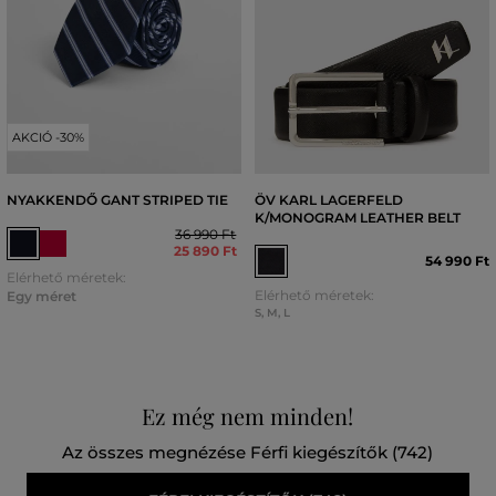
AKCIÓ -30%
NYAKKENDŐ GANT STRIPED TIE
ÖV KARL LAGERFELD
K/MONOGRAM LEATHER BELT
36 990 Ft
25 890 Ft
54 990 Ft
Elérhető méretek:
Elérhető méretek:
Egy méret
S
,
M
,
L
Ez még nem minden!
Az összes megnézése Férfi kiegészítők (742)