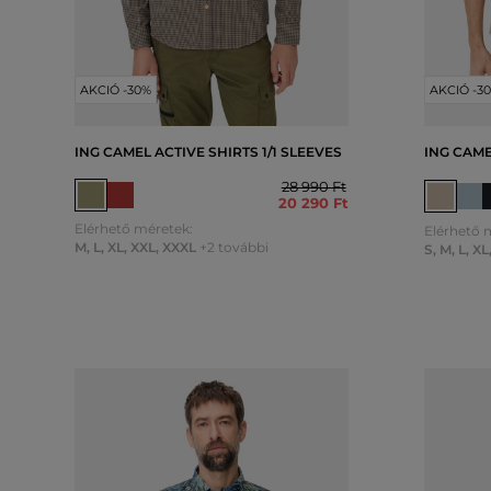
AKCIÓ -30%
AKCIÓ -3
ING CAMEL ACTIVE SHIRTS 1/1 SLEEVES
ING CAME
28 990 Ft
20 290 Ft
Elérhető méretek:
Elérhető 
M
,
L
,
XL
,
XXL
,
XXXL
+2 további
S
,
M
,
L
,
XL