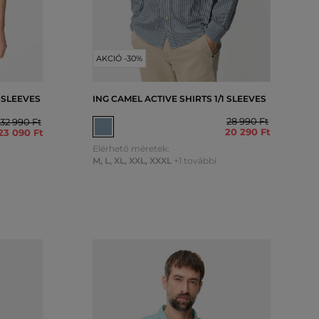
AKCIÓ -30%
2 SLEEVES
ING CAMEL ACTIVE SHIRTS 1/1 SLEEVES
28 990 Ft
32 990 Ft
20 290 Ft
23 090 Ft
Elérhető méretek:
M
,
L
,
XL
,
XXL
,
XXXL
+1 további