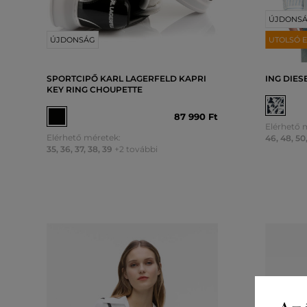
ÚJDONS
ÚJDONSÁG
UTOLSÓ E
SPORTCIPŐ KARL LAGERFELD KAPRI
ING DIES
KEY RING CHOUPETTE
87 990 Ft
Elérhető 
Elérhető méretek:
46
,
48
,
50
35
,
36
,
37
,
38
,
39
+2 további