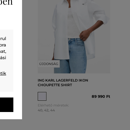
ően
rul
bra
at,
ási
ÚJDONSÁG
tik
E SLEEVE
ING KARL LAGERFELD IKON
CHOUPETTE SHIRT
06 990 Ft
89 990 Ft
Elérhető méretek:
40
,
42
,
44