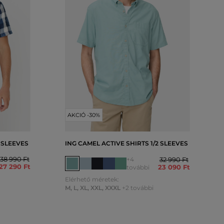
AKCIÓ -30%
2 SLEEVES
ING CAMEL ACTIVE SHIRTS 1/2 SLEEVES
38 990 Ft
+4
32 990 Ft
27 290 Ft
23 090 Ft
további
Elérhető méretek:
M
,
L
,
XL
,
XXL
,
XXXL
+2 további