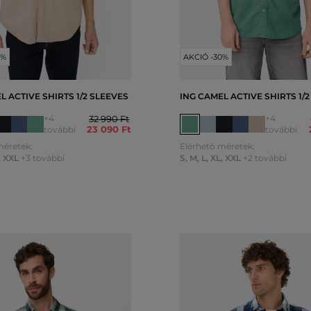
0%
AKCIÓ -30%
L ACTIVE SHIRTS 1/2 SLEEVES
ING CAMEL ACTIVE SHIRTS 1/
+4
32 990 Ft
+4
23 090 Ft
további
további
méretek:
Elérhető méretek:
,
XXL
+3 további
S
,
M
,
L
,
XL
,
XXL
+2 további