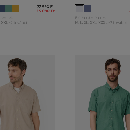
32 990 Ft
23 090 Ft
méretek:
Elérhető méretek:
,
XXL
+2 további
M
,
L
,
XL
,
XXL
,
XXXL
+2 további