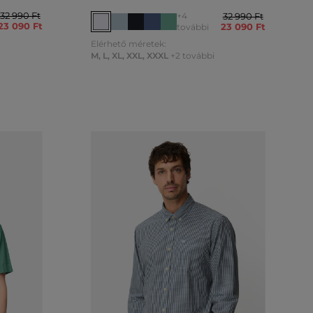
32 990 Ft
+4
32 990 Ft
23 090 Ft
23 090 Ft
további
Elérhető méretek:
M
,
L
,
XL
,
XXL
,
XXXL
+2 további