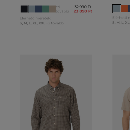
+4
32 990 Ft
23 090 Ft
további
Elérhető 
Elérhető méretek:
S
,
M
,
L
,
XL
S
,
M
,
L
,
XL
,
XXL
+2 további