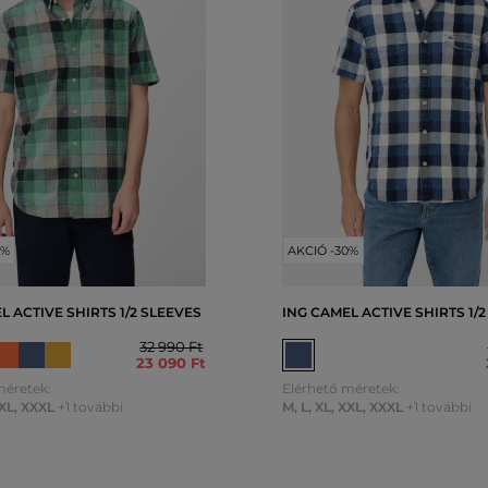
0%
AKCIÓ -30%
L ACTIVE SHIRTS 1/2 SLEEVES
ING CAMEL ACTIVE SHIRTS 1/
32 990 Ft
23 090 Ft
méretek:
Elérhető méretek:
XL
,
XXXL
+1 további
M
,
L
,
XL
,
XXL
,
XXXL
+1 további