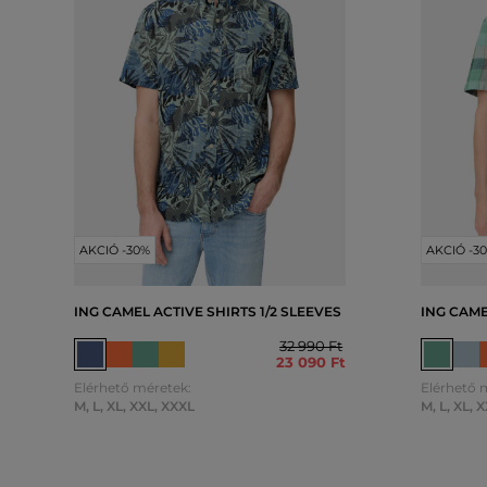
AKCIÓ -30%
AKCIÓ -3
ING CAMEL ACTIVE SHIRTS 1/2 SLEEVES
ING CAME
32 990 Ft
23 090 Ft
Elérhető méretek:
Elérhető 
M
,
L
,
XL
,
XXL
,
XXXL
M
,
L
,
XL
,
X