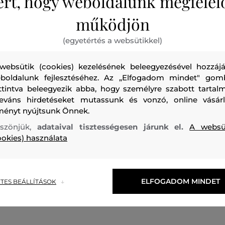
ért, hogy weboldalunk megfelel
működjön
(egyetértés a websütikkel)
websütik (cookies) kezelésének beleegyezésével hozzájá
boldalunk fejlesztéséhez. Az „Elfogadom mindet" gom
ttintva beleegyezik abba, hogy személyre szabott tartalm
leváns hirdetéseket mutassunk és vonzó, online vásárl
ményt nyújtsunk Önnek.
ÁG
ÚJDONSÁG
szönjük,
adataival tisztességesen járunk el.
A websü
ookies) használata
L LAGERFELD SIGNATURE
ING KARL LAGERFELD VOLUM
TUNIC
POPLIN SHIRT
106 990 Ft
1
ELFOGADOM MINDET
TES BEÁLLÍTÁSOK
méretek:
Elérhető méretek:
,
44
,
46
38
,
40
,
42
,
44