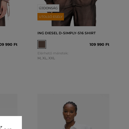
ÚJDONSÁG
UTOLSÓ ESÉLY
ING DIESEL D-SIMPLY-S16 SHIRT
09 990 Ft
109 990 Ft
Elérhető méretek:
M
,
XL
,
XXL