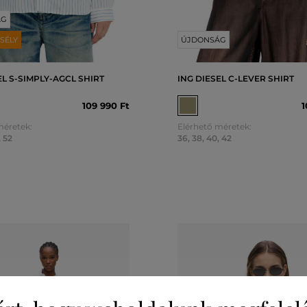
ÁG
SÉLY
ÚJDONSÁG
EL S-SIMPLY-AGCL SHIRT
ING DIESEL C-LEVER SHIRT
109 990 Ft
1
méretek:
Elérhető méretek:
,
52
36
,
38
,
40
,
42