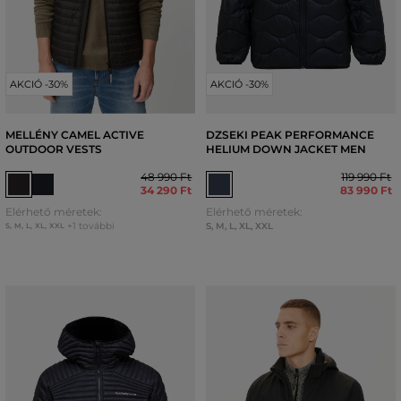
AKCIÓ -30%
AKCIÓ -30%
MELLÉNY CAMEL ACTIVE
DZSEKI PEAK PERFORMANCE
OUTDOOR VESTS
HELIUM DOWN JACKET MEN
48 990 Ft
119 990 Ft
34 290 Ft
83 990 Ft
Elérhető méretek:
Elérhető méretek:
+1 további
S
,
M
,
L
,
XL
,
XXL
S
,
M
,
L
,
XL
,
XXL