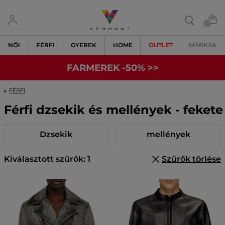
NŐI
FÉRFI
GYEREK
HOME
OUTLET
MÁRKÁK
FARMEREK -50% >>
FÉRFI
Férfi dzsekik és mellények - fekete
Dzsekik
mellények
Kiválasztott szűrők: 1
Szűrők törlése