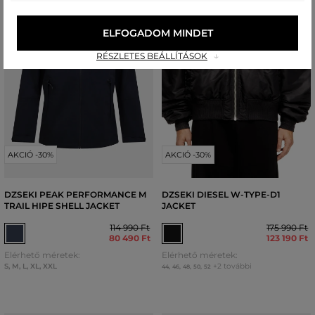
ELFOGADOM MINDET
RÉSZLETES BEÁLLÍTÁSOK
AKCIÓ -30%
AKCIÓ -30%
DZSEKI PEAK PERFORMANCE M
DZSEKI DIESEL W-TYPE-D1
TRAIL HIPE SHELL JACKET
JACKET
114 990 Ft
175 990 Ft
80 490 Ft
123 190 Ft
Elérhető méretek:
Elérhető méretek:
S
,
M
,
L
,
XL
,
XXL
+2 további
44
,
46
,
48
,
50
,
52