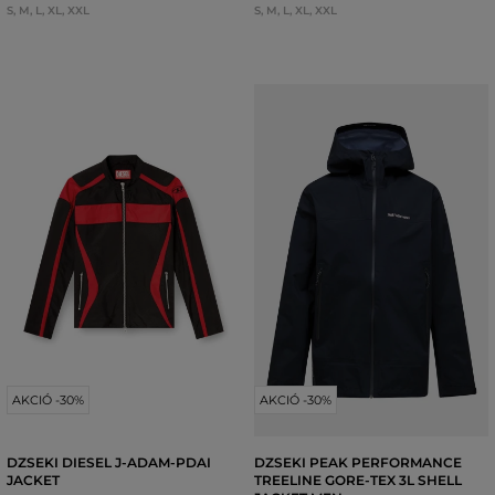
S
,
M
,
L
,
XL
,
XXL
S
,
M
,
L
,
XL
,
XXL
AKCIÓ -30%
AKCIÓ -30%
DZSEKI DIESEL J-ADAM-PDAI
DZSEKI PEAK PERFORMANCE
JACKET
TREELINE GORE-TEX 3L SHELL