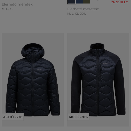
+1
76 990 Ft
Elérhető méretek:
Elérhető méretek:
M
,
L
,
XL
M
,
L
,
XL
,
XXL
AKCIÓ -30%
AKCIÓ -30%