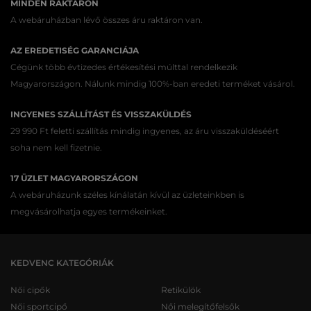
MINDEN RAKTÁRON
A webáruházban lévő összes áru raktáron van.
AZ EREDETISÉG GARANCIÁJA
Cégünk több évtizedes értékesítési múlttal rendelkezik
Magyarországon. Nálunk mindig 100%-ban eredeti terméket vásárol.
INGYENES SZÁLLÍTÁST ÉS VISSZAKÜLDÉS
29 990 Ft feletti szállítás mindig ingyenes, az áru visszaküldéséért
soha nem kell fizetnie.
17 ÜZLET MAGYARORSZÁGON
A webáruházunk széles kínálatán kívül az üzleteinkben is
megvásárolhatja egyes termékeinket.
KEDVENC KATEGÓRIÁK
Női cipők
Retikülök
Női sportcipő
Női melegítőfelsők