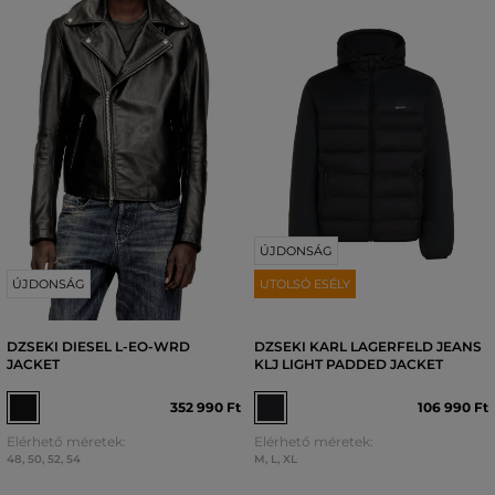
ÚJDONSÁG
ÚJDONSÁG
UTOLSÓ ESÉLY
DZSEKI DIESEL L-EO-WRD
DZSEKI KARL LAGERFELD JEANS
JACKET
KLJ LIGHT PADDED JACKET
352 990 Ft
106 990 Ft
Elérhető méretek:
Elérhető méretek:
48
,
50
,
52
,
54
M
,
L
,
XL