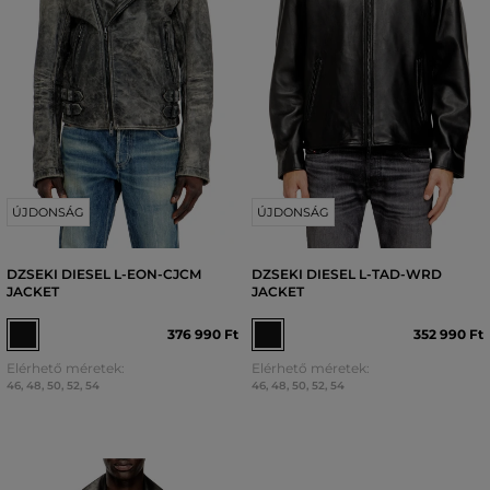
ÚJDONSÁG
ÚJDONSÁG
DZSEKI DIESEL L-EON-CJCM
DZSEKI DIESEL L-TAD-WRD
JACKET
JACKET
376 990 Ft
352 990 Ft
Elérhető méretek:
Elérhető méretek:
46
,
48
,
50
,
52
,
54
46
,
48
,
50
,
52
,
54