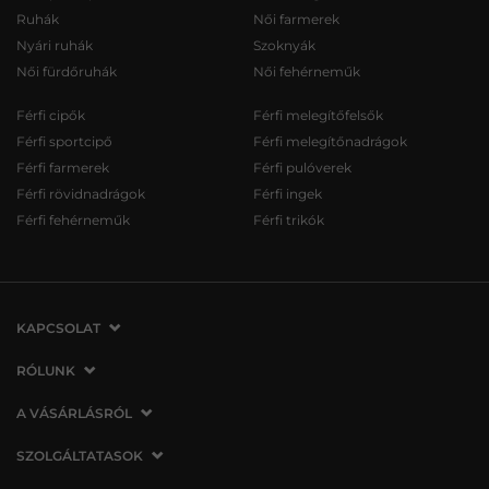
Ruhák
Női farmerek
Nyári ruhák
Szoknyák
Női fürdőruhák
Női fehérneműk
Férfi cipők
Férfi melegítőfelsők
Férfi sportcipő
Férfi melegítőnadrágok
Férfi farmerek
Férfi pulóverek
Férfi rövidnadrágok
Férfi ingek
Férfi fehérneműk
Férfi trikók
KAPCSOLAT
VERMONT Services Slovakia s. r. o.
RÓLUNK
Vlčie hrdlo 53
Cégünkről
A VÁSÁRLÁSRÓL
821 07 Bratislava
Elérhetőség
Szlovákia
A vásárlás menete
SZOLGÁLTATASOK
Üzleteink
tel.:
06 1 901 1901
Általános szerződési feltételek