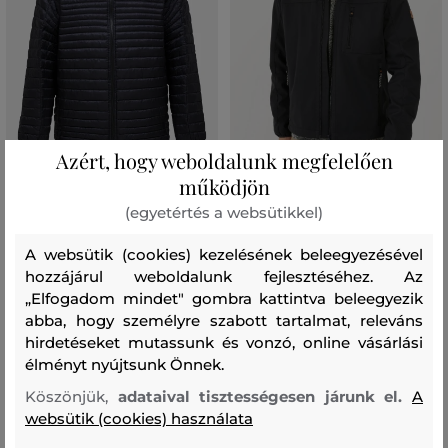
Azért, hogy weboldalunk megfelelően
AKCIÓ -30%
AKCIÓ -30%
működjön
(egyetértés a websütikkel)
DZSEKI PEAK PERFORMANCE M
DZSEKI CAMEL ACTIVE
MONOLIGHT LINER HOOD
BLOUSONS
A websütik (cookies) kezelésének beleegyezésével
119 990 Ft
85 990 Ft
hozzájárul weboldalunk fejlesztéséhez. Az
83 990 Ft
60 190 Ft
„Elfogadom mindet" gombra kattintva beleegyezik
Elérhető méretek:
Elérhető méretek:
S
,
M
,
L
,
XL
,
XXL
+2 további
48
,
50
,
52
,
54
,
56
abba, hogy személyre szabott tartalmat, releváns
hirdetéseket mutassunk és vonzó, online vásárlási
élményt nyújtsunk Önnek.
Köszönjük,
adataival tisztességesen járunk el.
A
websütik (cookies) használata