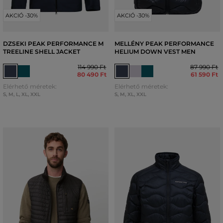
AKCIÓ -30%
AKCIÓ -30%
DZSEKI PEAK PERFORMANCE M
MELLÉNY PEAK PERFORMANCE
TREELINE SHELL JACKET
HELIUM DOWN VEST MEN
114 990 Ft
87 990 Ft
80 490 Ft
61 590 Ft
Elérhető méretek:
Elérhető méretek:
S
,
M
,
L
,
XL
,
XXL
S
,
M
,
XL
,
XXL