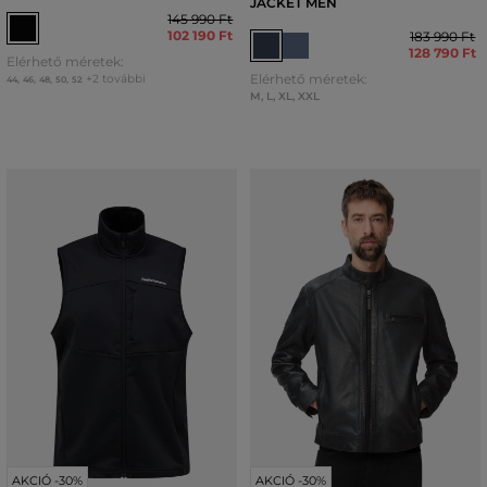
JACKET MEN
145 990 Ft
102 190 Ft
183 990 Ft
128 790 Ft
Elérhető méretek:
Elérhető méretek:
+2 további
44
,
46
,
48
,
50
,
52
M
,
L
,
XL
,
XXL
AKCIÓ -30%
AKCIÓ -30%