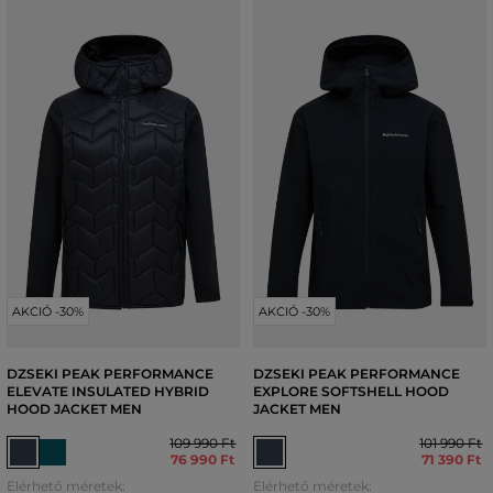
AKCIÓ -30%
AKCIÓ -30%
DZSEKI PEAK PERFORMANCE
DZSEKI PEAK PERFORMANCE
ELEVATE INSULATED HYBRID
EXPLORE SOFTSHELL HOOD
HOOD JACKET MEN
JACKET MEN
109 990 Ft
101 990 Ft
76 990 Ft
71 390 Ft
Elérhető méretek:
Elérhető méretek: