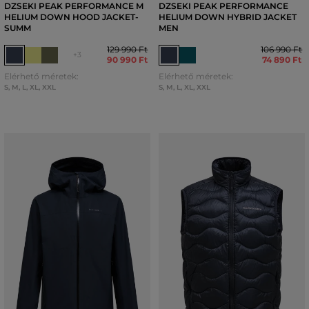
DZSEKI PEAK PERFORMANCE M
DZSEKI PEAK PERFORMANCE
HELIUM DOWN HOOD JACKET-
HELIUM DOWN HYBRID JACKET
SUMM
MEN
129 990 Ft
106 990 Ft
+3
90 990 Ft
74 890 Ft
Elérhető méretek:
Elérhető méretek:
S
,
M
,
L
,
XL
,
XXL
S
,
M
,
L
,
XL
,
XXL