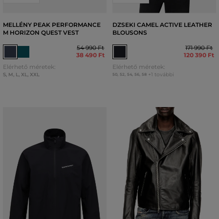
MELLÉNY PEAK PERFORMANCE
DZSEKI CAMEL ACTIVE LEATHER
M HORIZON QUEST VEST
BLOUSONS
54 990 Ft
171 990 Ft
38 490 Ft
120 390 Ft
Elérhető méretek:
Elérhető méretek:
S
,
M
,
L
,
XL
,
XXL
+1 további
50
,
52
,
54
,
56
,
58