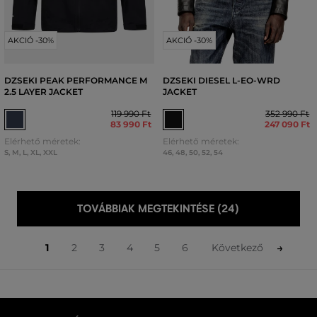
AKCIÓ -30%
AKCIÓ -30%
DZSEKI PEAK PERFORMANCE M
DZSEKI DIESEL L-EO-WRD
2.5 LAYER JACKET
JACKET
119 990 Ft
352 990 Ft
83 990 Ft
247 090 Ft
Elérhető méretek:
Elérhető méretek:
S
,
M
,
L
,
XL
,
XXL
46
,
48
,
50
,
52
,
54
TOVÁBBIAK MEGTEKINTÉSE (24)
1
2
3
4
5
6
Következő