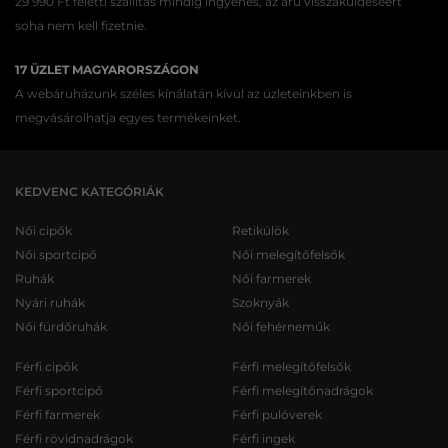
29 990 Ft feletti szállítás mindig ingyenes, az áru visszaküldéséért
soha nem kell fizetnie.
17 ÜZLET MAGYARORSZÁGON
A webáruházunk széles kínálatán kívül az üzleteinkben is
megvásárolhatja egyes termékeinket.
KEDVENC KATEGÓRIÁK
Női cipők
Retikülök
Női sportcipő
Női melegítőfelsők
Ruhák
Női farmerek
Nyári ruhák
Szoknyák
Női fürdőruhák
Női fehérneműk
Férfi cipők
Férfi melegítőfelsők
Férfi sportcipő
Férfi melegítőnadrágok
Férfi farmerek
Férfi pulóverek
Férfi rövidnadrágok
Férfi ingek