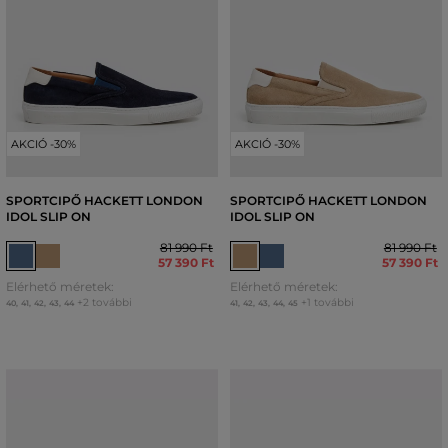
AKCIÓ -30%
AKCIÓ -30%
SPORTCIPŐ HACKETT LONDON
SPORTCIPŐ HACKETT LONDON
IDOL SLIP ON
IDOL SLIP ON
81 990 Ft
81 990 Ft
57 390 Ft
57 390 Ft
Elérhető méretek:
Elérhető méretek:
+2 további
+1 további
40
,
41
,
42
,
43
,
44
41
,
42
,
43
,
44
,
45