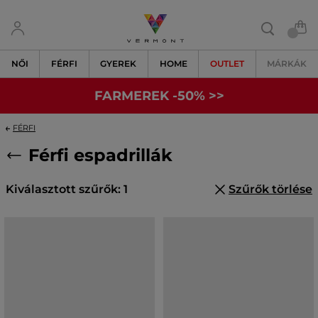
NŐI
FÉRFI
GYEREK
HOME
OUTLET
MÁRKÁK
FARMEREK -50% >>
FÉRFI
Férfi espadrillák
Kiválasztott szűrők: 1
Szűrők törlése