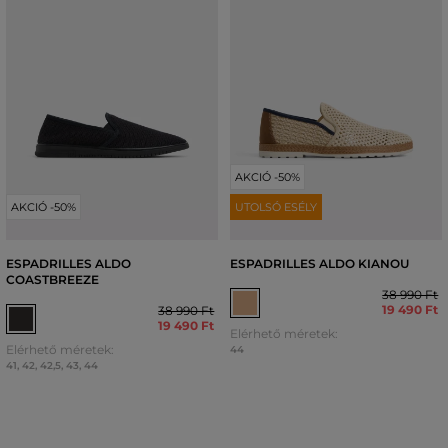
AKCIÓ -50%
AKCIÓ -50%
UTOLSÓ ESÉLY
ESPADRILLES ALDO
ESPADRILLES ALDO KIANOU
COASTBREEZE
38 990 Ft
19 490 Ft
38 990 Ft
19 490 Ft
Elérhető méretek:
Elérhető méretek:
44
41
,
42
,
42,5
,
43
,
44