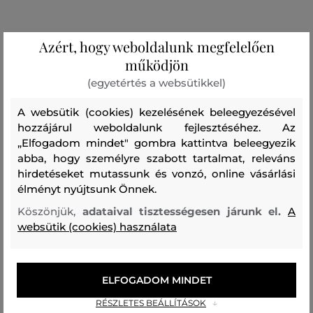
Azért, hogy weboldalunk megfelelően
működjön
(egyetértés a websütikkel)
A websütik (cookies) kezelésének beleegyezésével
hozzájárul weboldalunk fejlesztéséhez. Az
„Elfogadom mindet" gombra kattintva beleegyezik
abba, hogy személyre szabott tartalmat, releváns
hirdetéseket mutassunk és vonzó, online vásárlási
élményt nyújtsunk Önnek.
AKCIÓ -30%
AKCIÓ -30%
Köszönjük,
adataival tisztességesen járunk el.
A
websütik (cookies) használata
MOKASZIN GANT WILMON
MOKASZIN GANT BOERY
56 990 Ft
52 990 Ft
39 890 Ft
37 090 Ft
Elérhető méretek:
Elérhető méretek:
ELFOGADOM MINDET
+2 további
42
,
43
,
45
,
46
40
,
41
,
42
,
43
,
44
RÉSZLETES BEÁLLÍTÁSOK