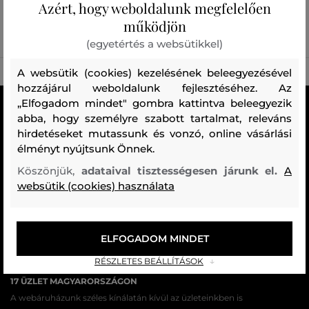
Azért, hogy weboldalunk megfelelően
FÉRFI CIPŐK (382)
működjön
(egyetértés a websütikkel)
A websütik (cookies) kezelésének beleegyezésével
hozzájárul weboldalunk fejlesztéséhez. Az
„Elfogadom mindet" gombra kattintva beleegyezik
MINDEN RAKTÁRON
abba, hogy személyre szabott tartalmat, releváns
A webáruházban lévő összes áru raktáron van.
hirdetéseket mutassunk és vonzó, online vásárlási
élményt nyújtsunk Önnek.
AZ EREDETISÉG GARANCIÁJA
Köszönjük,
adataival tisztességesen járunk el.
A
Cégünk több évtizedes értékesítési múlttal rendelkezik
websütik (cookies) használata
Magyarországon. Nálunk mindig 100%-ban eredeti terméket vásárol.
INGYENES SZÁLLÍTÁST ÉS VISSZAKÜLDÉS
29 990 Ft feletti szállítás mindig ingyenes, az áru visszaküldéséért
ELFOGADOM MINDET
soha nem kell fizetnie.
RÉSZLETES BEÁLLÍTÁSOK
17 ÜZLET MAGYARORSZÁGON
A webáruházunk széles kínálatán kívül az üzleteinkben is