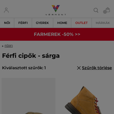
NŐI
FÉRFI
GYEREK
HOME
OUTLET
MÁRKÁK
FARMEREK -50% >>
FÉRFI
Férfi cipők - sárga
Kiválasztott szűrők: 1
Szűrők törlése