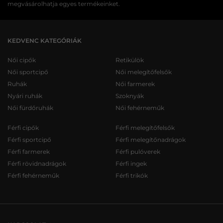
megvásárolhatja egyes termékeinket.
KEDVENC KATEGÓRIÁK
Női cipők
Retikülök
Női sportcipő
Női melegítőfelsők
Ruhák
Női farmerek
Nyári ruhák
Szoknyák
Női fürdőruhák
Női fehérneműk
Férfi cipők
Férfi melegítőfelsők
Férfi sportcipő
Férfi melegítőnadrágok
Férfi farmerek
Férfi pulóverek
Férfi rövidnadrágok
Férfi ingek
Férfi fehérneműk
Férfi trikók