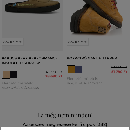
AKCIÓ -30%
AKCIÓ -30%
PAPUCS PEAK PERFORMANCE
BOKACIPŐ GANT HILLPREP
INSULATED SLIPPERS
73 990 Ft
51 790 Ft
40 990 Ft
28 690 Ft
Elérhető méretek:
Elérhető méretek:
+2 további
40
,
41
,
42
,
43
,
44
35/37
,
37/39
,
39/42
,
42/45
Ez még nem minden!
Az összes megnézése Férfi cipők (382)