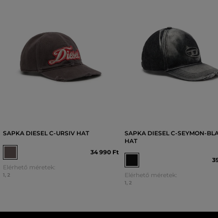
SAPKA DIESEL C-URSIV HAT
SAPKA DIESEL C-SEYMON-BL
HAT
34 990 Ft
3
Elérhető méretek:
Elérhető méretek:
1
,
2
1
,
2