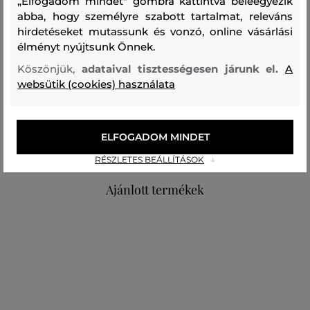
„Elfogadom mindet" gombra kattintva beleegyezik
Szezon: FW24
Termék kódja
abba, hogy személyre szabott tartalmat, releváns
306500_4M50-624-CC-09-0
hirdetéseket mutassunk és vonzó, online vásárlási
élményt nyújtsunk Önnek.
Összetétel
Köszönjük,
adataival tisztességesen járunk el.
A
websütik (cookies) használata
felső anyag
KASMÍR
ELFOGADOM MINDET
100 %
RÉSZLETES BEÁLLÍTÁSOK
Ajánlott termékek