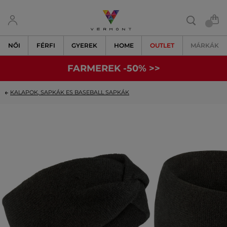
NŐI
FÉRFI
GYEREK
HOME
OUTLET
MÁRKÁK
FARMEREK -50% >>
KALAPOK, SAPKÁK ES BASEBALL SAPKÁK