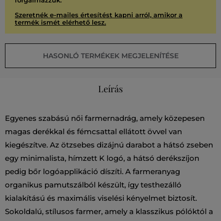
forgalmazzuk.
Szeretnék e-mailes értesítést kapni arról, amikor a
termék ismét elérhető lesz.
HASONLÓ TERMÉKEK MEGJELENÍTÉSE
Leírás
Egyenes szabású női farmernadrág, amely közepesen
magas derékkal és fémcsattal ellátott övvel van
kiegészítve. Az ötzsebes dizájnú darabot a hátsó zseben
egy minimalista, hímzett K logó, a hátsó derékszíjon
pedig bőr logóapplikáció díszíti. A farmeranyag
organikus pamutszálból készült, így testhezálló
kialakítású és maximális viselési kényelmet biztosít.
Sokoldalú, stílusos farmer, amely a klasszikus pólóktól a