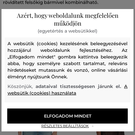
rövidített felsőkig bármivel kombinálható.
Azért, hogy weboldalunk megfelelően
Szezon: FW24
Termék kódja
246J1119-624-JW-120
működjön
(egyetértés a websütikkel)
Összetétel
A websütik (cookies) kezelésének beleegyezésével
hozzájárul weboldalunk fejlesztéséhez. Az
felső anyag
„Elfogadom mindet" gombra kattintva beleegyezik
abba, hogy személyre szabott tartalmat, releváns
ORGANIKUS PAMUT
100 %
hirdetéseket mutassunk és vonzó, online vásárlási
élményt nyújtsunk Önnek.
Köszönjük,
adataival tisztességesen járunk el.
A
Ajánlott termékek
websütik (cookies) használata
ELFOGADOM MINDET
RÉSZLETES BEÁLLÍTÁSOK