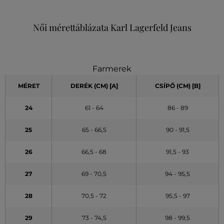
Női mérettáblázata Karl Lagerfeld Jeans
Farmerek
MÉRET
DERÉK (CM) [A]
CSÍPŐ (CM) [B]
24
61 - 64
86 - 89
25
65 - 66,5
90 - 91,5
26
66,5 - 68
91,5 - 93
27
69 - 70,5
94 - 95,5
28
70,5 - 72
95,5 - 97
29
73 - 74,5
98 - 99,5