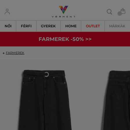
NŐI
FÉRFI
GYEREK
HOME
OUTLET
MÁRKÁK
FARMEREK -50% >>
FARMEREK