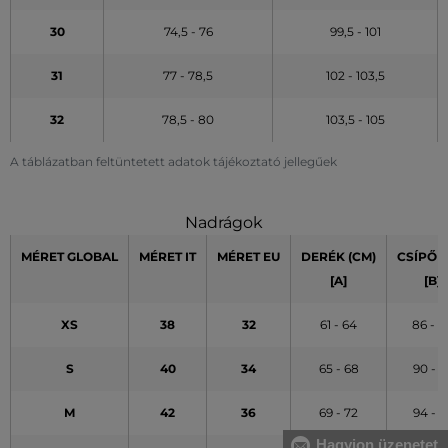
30
74,5 - 76
99,5 - 101
31
77 - 78,5
102 - 103,5
32
78,5 - 80
103,5 - 105
A táblázatban feltüntetett adatok tájékoztató jellegűek
Nadrágok
MÉRET GLOBAL
MÉRET IT
MÉRET EU
DERÉK (CM)
CSÍPŐ (
[A]
[B]
XS
38
32
61 - 64
86 - 8
S
40
34
65 - 68
90 - 9
M
42
36
69 - 72
94 - 9
Hagyjon üzenetet