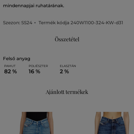
mindennapjai ruhatárának.
Szezon: SS24
Termék kódja
240W1100-324-KW-d31
Összetétel
felső anyag
PAMUT
POLIÉSZTER
ELASZTÁN
82 %
16 %
2 %
Ajánlott termékek