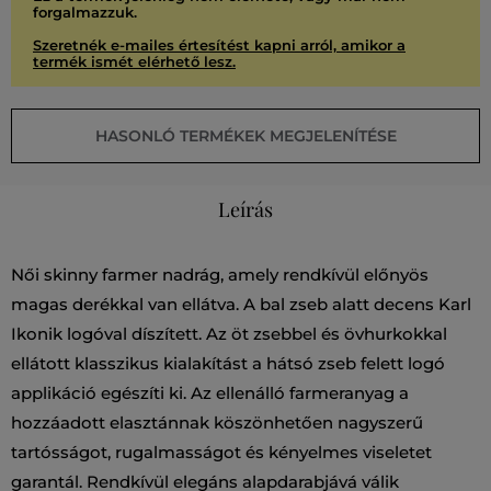
forgalmazzuk.
Szeretnék e-mailes értesítést kapni arról, amikor a
termék ismét elérhető lesz.
HASONLÓ TERMÉKEK MEGJELENÍTÉSE
Leírás
Női skinny farmer nadrág, amely rendkívül előnyös
magas derékkal van ellátva. A bal zseb alatt decens Karl
Ikonik logóval díszített. Az öt zsebbel és övhurkokkal
ellátott klasszikus kialakítást a hátsó zseb felett logó
applikáció egészíti ki. Az ellenálló farmeranyag a
hozzáadott elasztánnak köszönhetően nagyszerű
tartósságot, rugalmasságot és kényelmes viseletet
garantál. Rendkívül elegáns alapdarabjává válik