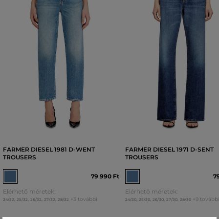
FARMER DIESEL 1981 D-WENT
FARMER DIESEL 1971 D-SENT
TROUSERS
TROUSERS
79 990 Ft
7
Elérhető méretek:
Elérhető méretek:
+3 további
+9 tovább
24/32
,
25/32
,
26/32
,
27/32
,
28/32
24/30
,
25/30
,
26/30
,
27/30
,
28/30