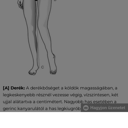
[A] Derék:
A derékbőséget a köldök magasságában, a
legkeskenyebb résznél vezesse végig, vízszintesen, két
ujjal alátartva a centimétert. Nagyobb has esetében a
Hagyjon üzenetet
gerinc kanyarulától a has legkiugróbb pontjáig mérje.
[B] Csípő:
Vezesse körbe oldalról kezdve a csípő és a