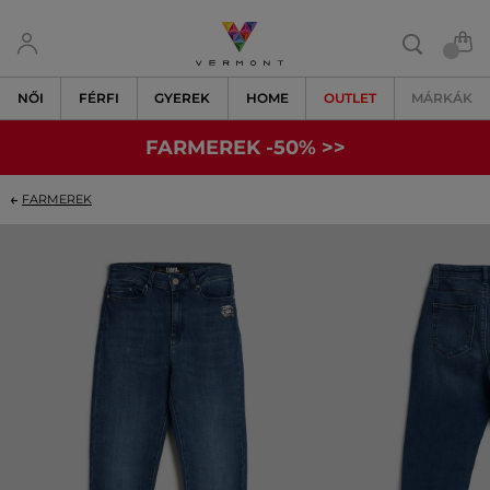
NŐI
FÉRFI
GYEREK
HOME
OUTLET
MÁRKÁK
FARMEREK -50% >>
FARMEREK