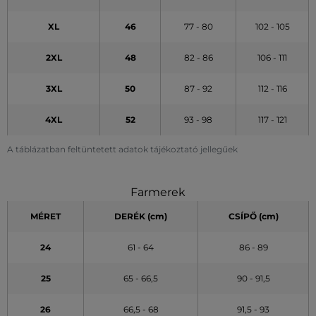
XL
46
77 - 80
102 - 105
2XL
48
82 - 86
106 - 111
3XL
50
87 - 92
112 - 116
4XL
52
93 - 98
117 - 121
A táblázatban feltüntetett adatok tájékoztató jellegűek
Farmerek
MÉRET
DERÉK (cm)
CSÍPŐ (cm)
24
61 - 64
86 - 89
25
65 - 66,5
90 - 91,5
26
66,5 - 68
91,5 - 93