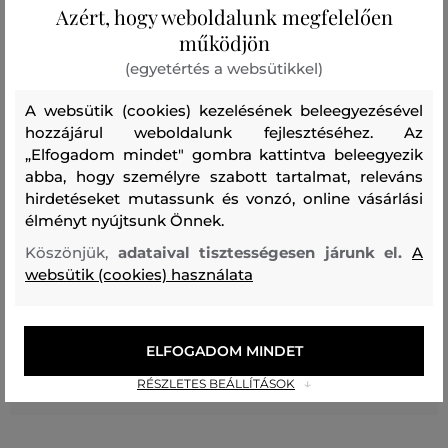
Azért, hogy weboldalunk megfelelően
működjön
Recenziók
(egyetértés a websütikkel)
A websütik (cookies) kezelésének beleegyezésével
ÜGYFELEINKNEK ÁLTAL ÉRTÉKELT MÉRETEK
hozzájárul weboldalunk fejlesztéséhez. Az
„Elfogadom mindet" gombra kattintva beleegyezik
A méret sokkal kisebb, mint amit
0
abba, hogy személyre szabott tartalmat, releváns
viselek
hirdetéseket mutassunk és vonzó, online vásárlási
A méret egy kicsit kisebb, mint
élményt nyújtsunk Önnek.
1
amit viselek
Köszönjük,
adataival tisztességesen járunk el.
A
A méret megegyezik az általam
websütik (cookies) használata
1
szokásosan viselt mérettel
A méret egy kicsit nagyobb, mint
0
amit általában viselek
ELFOGADOM MINDET
A méret sokkal nagyobb, mint
0
RÉSZLETES BEÁLLÍTÁSOK
amit viselek