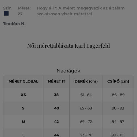
Szín
Méret:
Hogy áll?: A méret megegyezik az általam
27
szokásosan viselt mérettel
Teodóra N.
Női mérettáblázata Karl Lagerfeld
Nadrágok
MÉRET GLOBAL
MÉRET IT
DERÉK (cm)
CSÍPŐ (cm)
XS
38
61 - 64
86 - 89
S
40
65 - 68
90 - 93
M
42
69 - 72
94 - 97
L
44
73 - 76
98 - 101