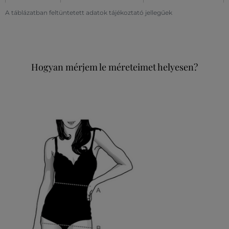
A táblázatban feltüntetett adatok tájékoztató jellegűek
Hogyan mérjem le méreteimet helyesen?