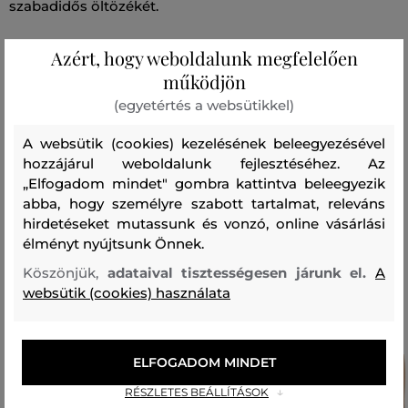
szabadidős öltözékét.
Azért, hogy weboldalunk megfelelően
Szabás/Típus
TAPERED
Szezon: SS23
Termék kódja
működjön
KROOLEY_068DV-323-DA-01
(egyetértés a websütikkel)
Összetétel
A websütik (cookies) kezelésének beleegyezésével
hozzájárul weboldalunk fejlesztéséhez. Az
„Elfogadom mindet" gombra kattintva beleegyezik
felső anyag
abba, hogy személyre szabott tartalmat, releváns
LYOCELL
PAMUT
ELASZTÁN
hirdetéseket mutassunk és vonzó, online vásárlási
52 %
45 %
3 %
élményt nyújtsunk Önnek.
Köszönjük,
adataival tisztességesen járunk el.
A
Ajánlott termékek
websütik (cookies) használata
ELFOGADOM MINDET
RÉSZLETES BEÁLLÍTÁSOK