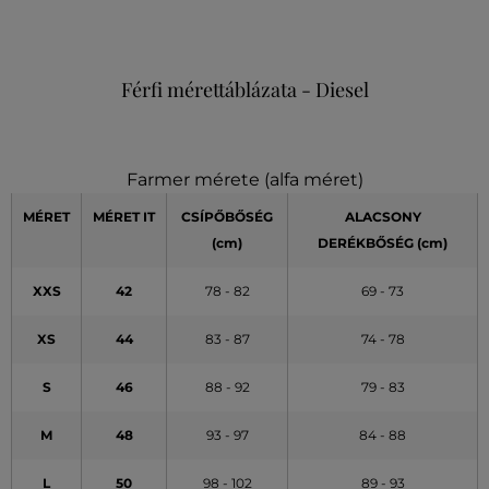
Férfi mérettáblázata - Diesel
Farmer mérete (alfa méret)
MÉRET
MÉRET
IT
CSÍPŐBŐSÉG
ALACSONY
(cm)
DERÉKBŐSÉG (cm)
XXS
42
78 - 82
69 - 73
XS
44
83 - 87
74 - 78
S
46
88 - 92
79 - 83
M
48
93 - 97
84 - 88
L
50
98 - 102
89 - 93