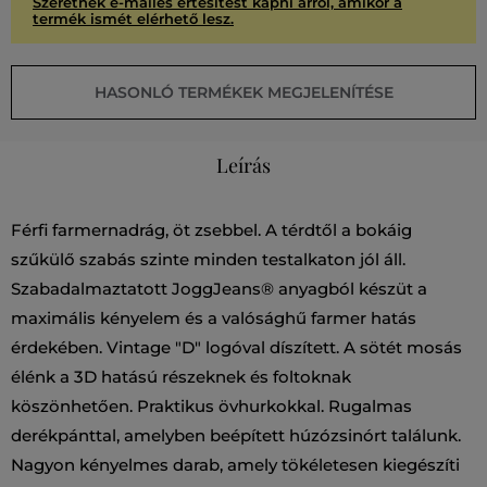
Szeretnék e-mailes értesítést kapni arról, amikor a
termék ismét elérhető lesz.
HASONLÓ TERMÉKEK MEGJELENÍTÉSE
Leírás
Férfi farmernadrág, öt zsebbel. A térdtől a bokáig
szűkülő szabás szinte minden testalkaton jól áll.
Szabadalmaztatott JoggJeans® anyagból készüt a
maximális kényelem és a valósághű farmer hatás
érdekében. Vintage "D" logóval díszített. A sötét mosás
élénk a 3D hatású részeknek és foltoknak
köszönhetően. Praktikus övhurkokkal. Rugalmas
derékpánttal, amelyben beépített húzózsinórt találunk.
Nagyon kényelmes darab, amely tökéletesen kiegészíti