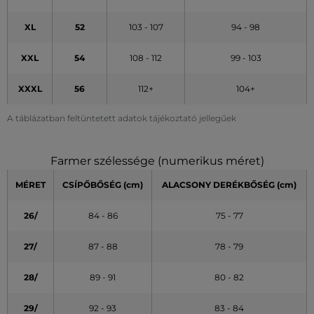
XL
52
103 - 107
94 - 98
XXL
54
108 - 112
99 - 103
XXXL
56
112+
104+
A táblázatban feltüntetett adatok tájékoztató jellegűek
Farmer szélessége (numerikus méret)
MÉRET
CSÍPŐBŐSÉG (cm)
ALACSONY DERÉKBŐSÉG (cm)
26/
84 - 86
75 - 77
27/
87 - 88
78 - 79
28/
89 - 91
80 - 82
29/
92 - 93
83 - 84