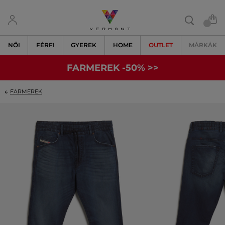
NŐI
FÉRFI
GYEREK
HOME
OUTLET
MÁRKÁK
FARMEREK -50% >>
FARMEREK