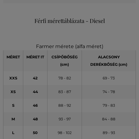
Férfi mérettáblázata - Diesel
Farmer mérete (alfa méret)
MÉRET
MÉRET
IT
CSÍPŐBŐSÉG
ALACSONY
(cm)
DERÉKBŐSÉG (cm)
XXS
42
78 - 82
69 - 73
XS
44
83 - 87
74 - 78
S
46
88 - 92
79 - 83
M
48
93 - 97
84 - 88
L
50
98 - 102
89 - 93