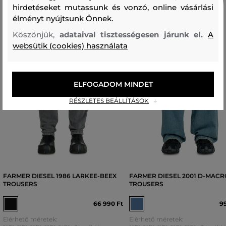
hirdetéseket mutassunk és vonzó, online vásárlási
élményt nyújtsunk Önnek.
Köszönjük,
adataival tisztességesen járunk el.
A
websütik (cookies) használata
ELFOGADOM MINDET
RÉSZLETES BEÁLLÍTÁSOK
FARMER DIESEL 1986 LARKEE-BEEX
FARMER DIESEL 2001 D-MACR
TROUSERS
TROUSERS
66 990 Ft
99
Elérhető méretek:
Elérhető méretek: