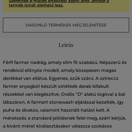
Szeretnék e-mailes értesítést kapni arról, amikor a
termék ismét elérhető lesz.
HASONLÓ TERMÉKEK MEGJELENÍTÉSE
Leírás
Férfi farmer nadrág, amely slim fit szabású. Népszerű és
rendkívül előnyös modell, amely közepesen magas
derékkal van ellátva. Egyenes, szűk szárú. A sztreccs
farmer anyagból készült sötétkék darab kifakult
részekkel van kiegészítve. Ovális "D" alakú logóval a bal
lábszáron. A farmert stonewash eljárással kezelték, így
puha és divatos, valamint használt hatást kelt. A
méretezés a standard jelölésnek felel meg, ezért kérjük,
a kívánt méret kiválasztásakor válassza szokásos