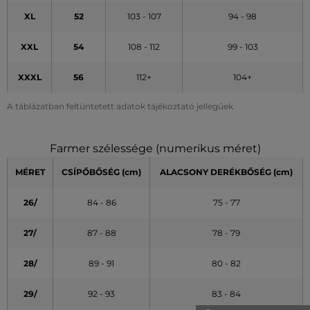
XL
52
103 - 107
94 - 98
XXL
54
108 - 112
99 - 103
XXXL
56
112+
104+
A táblázatban feltüntetett adatok tájékoztató jellegűek
Farmer szélessége (numerikus méret)
MÉRET
CSÍPŐBŐSÉG (cm)
ALACSONY DERÉKBŐSÉG (cm)
26/
84 - 86
75 - 77
27/
87 - 88
78 - 79
28/
89 - 91
80 - 82
29/
92 - 93
83 - 84