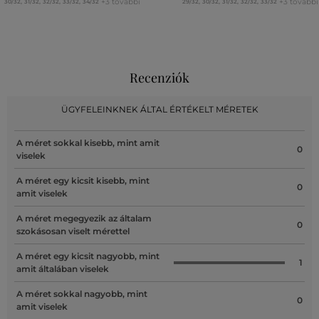
+3 további
+3 további
30/32
,
31/32
,
32/32
,
33/32
,
34/32
29/32
,
30/32
,
31/32
,
32/32
,
33/32
Recenziók
ÜGYFELEINKNEK ÁLTAL ÉRTÉKELT MÉRETEK
A méret sokkal kisebb, mint amit
0
viselek
A méret egy kicsit kisebb, mint
0
amit viselek
A méret megegyezik az általam
0
szokásosan viselt mérettel
A méret egy kicsit nagyobb, mint
1
amit általában viselek
A méret sokkal nagyobb, mint
0
amit viselek