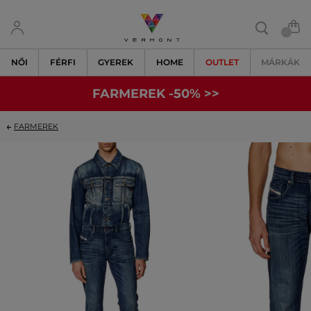
NŐI
FÉRFI
GYEREK
HOME
OUTLET
MÁRKÁK
FARMEREK -50% >>
FARMEREK