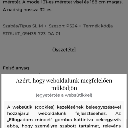
méretét. A modell 31-es méretet visel és 188 cm magas.
A nadrág hossza 32-es.
Szabás/Típus
SLIM
Szezon: PS24
Termék kódja
STRUKT_09H35-723-DA-01
Összetétel
felső anyag
PAMUT
ELASZTÁN
Azért, hogy weboldalunk megfelelően
99 %
1 %
működjön
(egyetértés a websütikkel)
Ajánlott termékek
A websütik (cookies) kezelésének beleegyezésével
hozzájárul weboldalunk fejlesztéséhez. Az
„Elfogadom mindet" gombra kattintva beleegyezik
abba, hogy személyre szabott tartalmat, releváns