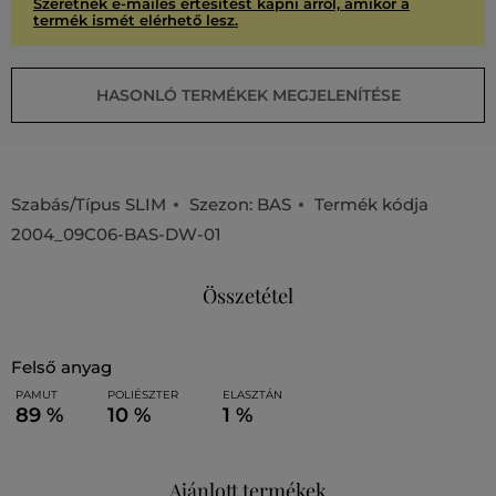
Szeretnék e-mailes értesítést kapni arról, amikor a
termék ismét elérhető lesz.
HASONLÓ TERMÉKEK MEGJELENÍTÉSE
Szabás/Típus
SLIM
Szezon: BAS
Termék kódja
2004_09C06-BAS-DW-01
Összetétel
felső anyag
PAMUT
POLIÉSZTER
ELASZTÁN
89 %
10 %
1 %
Ajánlott termékek