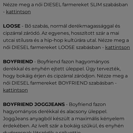
Nézze meg a női DIESEL farmereket SLIM szabásban
-
kattintson
LOOSE
- Bő szabás, normál derékmagassággal és
cipzárral záródó. Az egyenes, hosszított szár a mai
utcai stílusra és a hip-hop kultúrára utal. Nézze meg a
női DIESEL farmereket LOOSE szabásban -
kattintson
BOYFRIEND
- Boyfriend fazon hagyományos
derékkal és enyhén ejtett üleppel. Úgy tervezték,
hogy bokáig érjen és cipzárral záródjon. Nézze meg a
női DIESEL farmereket BOYFRIEND szabásban -
kattintson
BOYFRIEND JOGGJEANS
- Boyfriend fazon
hagyományos derékkal és alacsony üleppel.
JoggJeans anyagból készült a maximális kényelem
érdekében. Az ívelt szár a bokáig szűkül, és enyhén
dudorosnak látszódik a sziluettje.