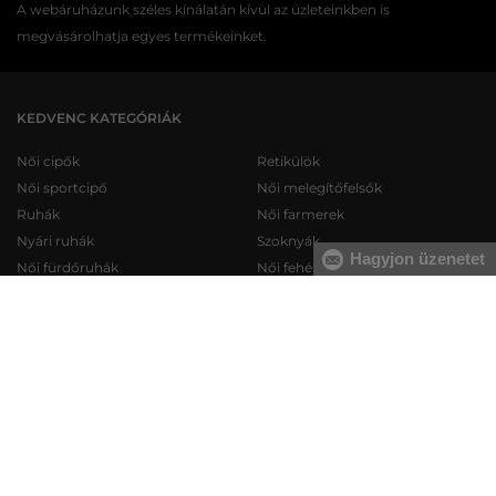
A webáruházunk széles kínálatán kívül az üzleteinkben is
megvásárolhatja egyes termékeinket.
KEDVENC KATEGÓRIÁK
Női cipők
Retikülök
Női sportcipő
Női melegítőfelsők
Ruhák
Női farmerek
Nyári ruhák
Szoknyák
Hagyjon üzenetet
Női fürdőruhák
Női fehérneműk
Férfi cipők
Férfi melegítőfelsők
Férfi sportcipő
Férfi melegítőnadrágok
Férfi farmerek
Férfi pulóverek
Férfi rövidnadrágok
Férfi ingek
Férfi fehérneműk
Férfi trikók