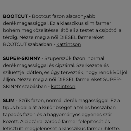
BOOTCUT
- Bootcut fazon alacsonyabb
derékmagassággal. Ez a klasszikus slim farmer
bohém megközelítéssel átöleli a testet a csípőtől a
térdig. Nézze meg a női DIESEL farmereket
BOOTCUT szabásban -
kattintson
SUPER-SKINNY
- Szuperszűk fazon, normál
derékmagassággal és cipzárral. Szerkezete és
sziluettje időtlen, és úgy tervezték, hogy rendkívül jól
álljon. Nézze meg a női DIESEL farmereket SUPER-
SKINNY szabásban -
kattintson
SLIM
- Szűk fazon, normál derékmagassággal. Ez a
típus hidalja át a különbséget a teljes hosszában
tapadós fazon és a hagyományos egyenes szár
között. A cipzárral záródó farmer felépítését és
letisztult megjelenését a klasszikus farmer ihlette.