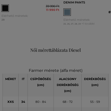
DENIM PANTS
39 990 Ft
11 990 Ft
8
Elérhető méretek:
Elérhető méretek:
28
+1 további
25
,
26
,
27
,
28
,
29
Női mérettáblázata Diesel
Farmer mérete (alfa méret)
MÉRET
IT
CSÍPŐBŐSÉG
ALACSONY
DERÉKBŐSÉG
(cm)
DERÉKBŐSÉG
(cm)
(cm)
XXS
34
80 - 84
68 - 72
55 - 59