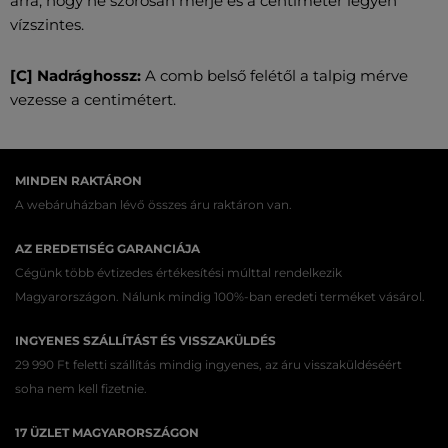
arra, hogy ne szorosan mérje és a centiméter legyen
vízszintes.
[C] Nadrághossz:
A comb belső felétől a talpig mérve
vezesse a centimétert.
MINDEN RAKTÁRON
A webáruházban lévő összes áru raktáron van.
AZ EREDETISÉG GARANCIÁJA
Cégünk több évtizedes értékesítési múlttal rendelkezik
Magyarországon. Nálunk mindig 100%-ban eredeti terméket vásárol.
INGYENES SZÁLLÍTÁST ÉS VISSZAKÜLDÉS
29 990 Ft feletti szállítás mindig ingyenes, az áru visszaküldéséért
soha nem kell fizetnie.
17 ÜZLET MAGYARORSZÁGON