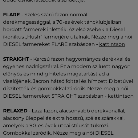
FLARE
- Széles szárú fazon normál
derékmagassággal, a 70-es évek táncklubjaiban
hordott farmerek ihlették. Az első zsebek a Diesel
ikonikus „Hush” farmerjére utalnak. Nézze meg a női
DIESEL farmereket FLARE szabásban -
kattintson
STRAIGHT
- Karcsú fazon hagyományos derékkal és
egyenes nadrágszárral. Ez a modern sziluett nagyon
előnyös és mindig hiteles magatartást ad a
viselőjének. Jacron hátsó folttal és hímzett D betűvel
díszítették és gombokkal záródik. Nézze meg a női
DIESEL farmereket STRAIGHT szabásban -
kattintson
RELAXED
- Laza fazon, alacsonyabb derékvonallal,
alacsony üleppel és extra hosszú, széles szárakkal,
amelyek a 90-es évek utcai stílusát tükrözi.
Gombokkal záródik. Nézze meg a női DIESEL