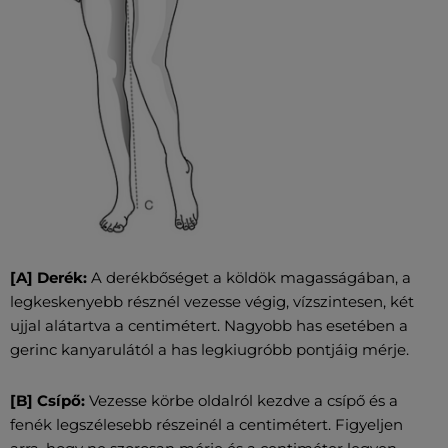
[A] Derék:
A derékbőséget a köldök magasságában, a
legkeskenyebb résznél vezesse végig, vízszintesen, két
ujjal alátartva a centimétert. Nagyobb has esetében a
gerinc kanyarulától a has legkiugróbb pontjáig mérje.
[B] Csípő:
Vezesse körbe oldalról kezdve a csípő és a
fenék legszélesebb részeinél a centimétert. Figyeljen