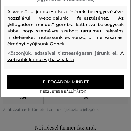
34
110 +
98 +
85 +
A websütik (cookies) kezelésének beleegyezésével
hozzájárul weboldalunk fejlesztéséhez. Az
A táblázatban feltüntetett adatok tájékoztató jellegűek
„Elfogadom mindet" gombra kattintva beleegyezik
abba, hogy személyre szabott tartalmat, releváns
Farmer hossza (numerikus méret)
hirdetéseket mutassunk és vonzó, online vásárlási
élményt nyújtsunk Önnek.
MÉRET
LÁB HOSSZA (cm)
Köszönjük,
adataival tisztességesen járunk el.
A
/28
71
websütik (cookies) használata
/30
76
ELFOGADOM MINDET
/32
81
RÉSZLETES BEÁLLÍTÁSOK
/34
86
A táblázatban feltüntetett adatok tájékoztató jellegűek
Női Diesel farmer fazonok