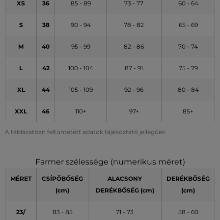
XS
36
85 - 89
73 - 77
60 - 64
S
38
90 - 94
78 - 82
65 - 69
M
40
95 - 99
82 - 86
70 - 74
L
42
100 - 104
87 - 91
75 - 79
XL
44
105 - 109
92 - 96
80 - 84
XXL
46
110+
97+
85+
A táblázatban feltüntetett adatok tájékoztató jellegűek
Farmer szélessége (numerikus méret)
MÉRET
CSÍPŐBŐSÉG
ALACSONY
DERÉKBŐSÉG
(cm)
DERÉKBŐSÉG (cm)
(cm)
23/
83 - 85
71 - 73
58 - 60