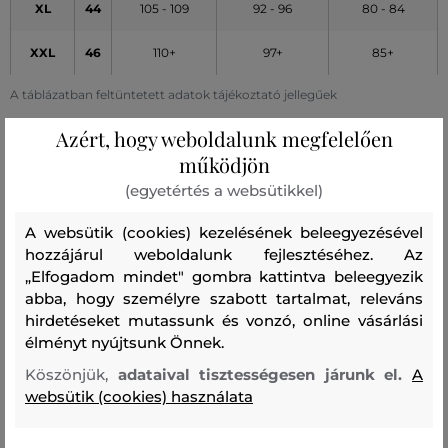
XL
44
105 - 109
92 - 96
80 - 84
XXL
46
110+
97+
85+
A táblázatban feltüntetett adatok tájékoztató jellegűek
Azért, hogy weboldalunk megfelelően
Farmer szélessége (numerikus méret)
működjön
(egyetértés a websütikkel)
MÉRET
CSÍPŐBŐSÉG
ALACSONY
DERÉKBŐSÉG
(cm)
DERÉKBŐSÉG (cm)
(cm)
A websütik (cookies) kezelésének beleegyezésével
hozzájárul weboldalunk fejlesztéséhez. Az
23/
83 - 85
71 - 73
58 - 60
„Elfogadom mindet" gombra kattintva beleegyezik
abba, hogy személyre szabott tartalmat, releváns
24/
86 - 87
74 - 75
61 - 62
hirdetéseket mutassunk és vonzó, online vásárlási
élményt nyújtsunk Önnek.
25/
88 - 90
76 - 78
63 - 65
Köszönjük,
adataival tisztességesen járunk el.
A
26/
91 - 92
79 - 80
66 - 67
websütik (cookies) használata
27/
93 - 95
81 - 83
68 - 70