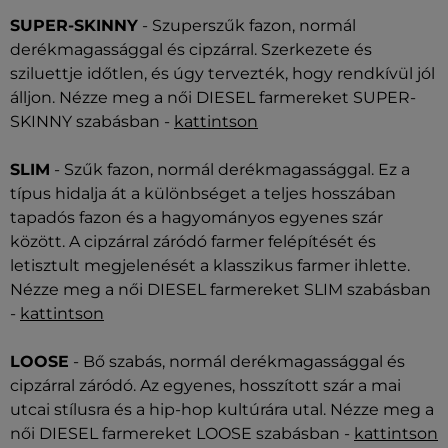
SUPER-SKINNY
- Szuperszűk fazon, normál
derékmagassággal és cipzárral. Szerkezete és
sziluettje időtlen, és úgy tervezték, hogy rendkívül jól
álljon. Nézze meg a női DIESEL farmereket SUPER-
SKINNY szabásban -
kattintson
SLIM
- Szűk fazon, normál derékmagassággal. Ez a
típus hidalja át a különbséget a teljes hosszában
tapadós fazon és a hagyományos egyenes szár
között. A cipzárral záródó farmer felépítését és
letisztult megjelenését a klasszikus farmer ihlette.
Nézze meg a női DIESEL farmereket SLIM szabásban
-
kattintson
LOOSE
- Bő szabás, normál derékmagassággal és
cipzárral záródó. Az egyenes, hosszított szár a mai
utcai stílusra és a hip-hop kultúrára utal. Nézze meg a
női DIESEL farmereket LOOSE szabásban -
kattintson