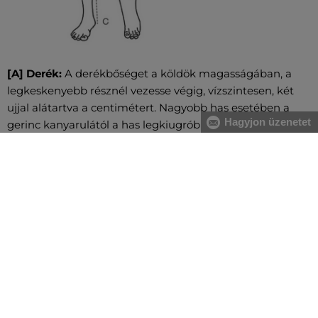
[A] Derék:
A derékbőséget a köldök magasságában, a
legkeskenyebb résznél vezesse végig, vízszintesen, két
ujjal alátartva a centimétert. Nagyobb has esetében a
Hagyjon üzenetet
gerinc kanyarulától a has legkiugróbb pontjáig mérje.
[B] Csípő:
Vezesse körbe oldalról kezdve a csípő és a
fenék legszélesebb részeinél a centimétert. Figyeljen
arra, hogy ne szorosan mérje és a centiméter legyen
vízszintes.
[C] Nadrághossz:
A comb belső felétől a talpig mérve
vezesse a centimétert.