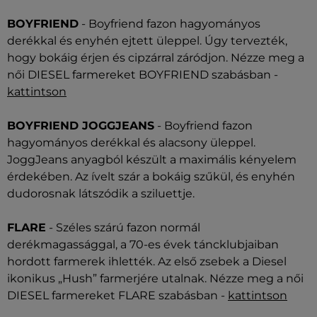
BOYFRIEND
- Boyfriend fazon hagyományos
derékkal és enyhén ejtett üleppel. Úgy tervezték,
hogy bokáig érjen és cipzárral záródjon. Nézze meg a
női DIESEL farmereket BOYFRIEND szabásban -
kattintson
BOYFRIEND JOGGJEANS
- Boyfriend fazon
hagyományos derékkal és alacsony üleppel.
JoggJeans anyagból készült a maximális kényelem
érdekében. Az ívelt szár a bokáig szűkül, és enyhén
dudorosnak látszódik a sziluettje.
FLARE
- Széles szárú fazon normál
derékmagassággal, a 70-es évek táncklubjaiban
hordott farmerek ihlették. Az első zsebek a Diesel
ikonikus „Hush” farmerjére utalnak. Nézze meg a női
DIESEL farmereket FLARE szabásban -
kattintson