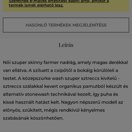
Szeretnék e-mailes értesítést kapni arról, amikor a
termék ismét elérhető lesz.
HASONLÓ TERMÉKEK MEGJELENÍTÉSE
Leírás
Női szuper skinny farmer nadrág, amely magas derékkal
van ellátva. A sziluett a csípőtől a bokáig körülöleli a
testet. A középszürke wash szuper sztreccs kivitelű -
sztreccs szálakkal kevert organikus pamutból készült és
alternatív stonewash technikával kezelt, így puha és
kissé használt hatást kelt. Nagyon népszerű modell az
előnyös, szűkített, mégis rendkívül kényelmes
szabásának köszönhetően.