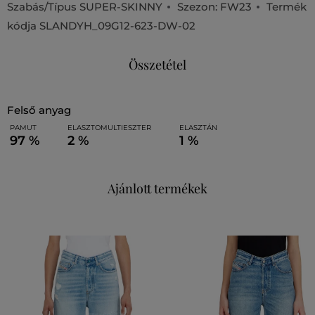
Szabás/Típus
SUPER-SKINNY
Szezon: FW23
Termék
kódja
SLANDYH_09G12-623-DW-02
Összetétel
felső anyag
PAMUT
ELASZTOMULTIESZTER
ELASZTÁN
97 %
2 %
1 %
Ajánlott termékek