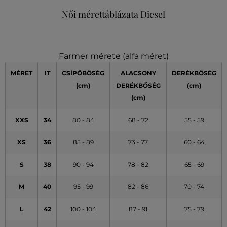
Női mérettáblázata Diesel
Farmer mérete (alfa méret)
MÉRET
IT
CSÍPŐBŐSÉG
ALACSONY
DERÉKBŐSÉG
(cm)
DERÉKBŐSÉG
(cm)
(cm)
XXS
34
80 - 84
68 - 72
55 - 59
XS
36
85 - 89
73 - 77
60 - 64
S
38
90 - 94
78 - 82
65 - 69
M
40
95 - 99
82 - 86
70 - 74
L
42
100 - 104
87 - 91
75 - 79