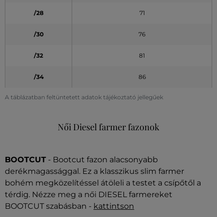
/28
71
/30
76
/32
81
/34
86
A táblázatban feltüntetett adatok tájékoztató jellegűek
Női Diesel farmer fazonok
BOOTCUT
- Bootcut fazon alacsonyabb
derékmagassággal. Ez a klasszikus slim farmer
bohém megközelítéssel átöleli a testet a csípőtől a
térdig. Nézze meg a női DIESEL farmereket
BOOTCUT szabásban -
kattintson