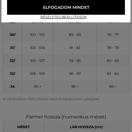
ELFOGADOM MINDET
28/
96 - 97
84 - 85
71 - 72
RÉSZLETES BEÁLLÍTÁSOK
29/
98 - 99
86 - 88
73 - 74
30/
100 - 102
89 - 90
75 - 77
31/
103 - 104
91 - 92
78 - 79
32/
105 - 107
93 - 95
80 - 82
33/
108 - 109
96 - 97
83 - 84
34
110 +
98 +
85 +
A táblázatban feltüntetett adatok tájékoztató jellegűek
Farmer hossza (numerikus méret)
MÉRET
LÁB HOSSZA (cm)