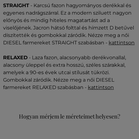
STRAIGHT
- Karcsú fazon hagyományos derékkal és
egyenes nadrágszárral. Ez a modern sziluett nagyon
előnyös és mindig hiteles magatartást ad a
viselőjének. Jacron hátsó folttal és hímzett D betűvel
díszítették és gombokkal záródik. Nézze meg a női
DIESEL farmereket STRAIGHT szabásban -
kattintson
RELAXED
- Laza fazon, alacsonyabb derékvonallal,
alacsony üleppel és extra hosszú, széles szárakkal,
amelyek a 90-es évek utcai stílusát tükrözi.
Gombokkal záródik. Nézze meg a női DIESEL
farmereket RELAXED szabásban -
kattintson
Hogyan mérjem le méreteimet helyesen?