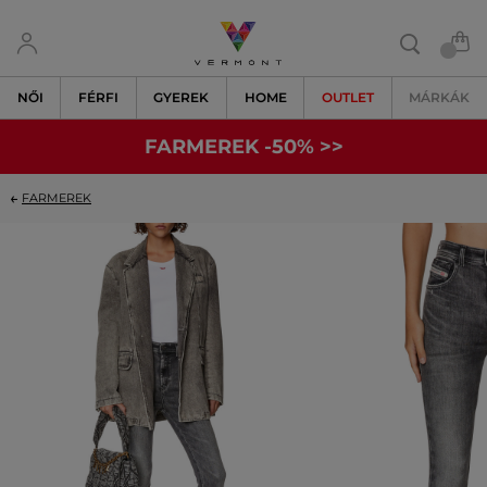
NŐI
FÉRFI
GYEREK
HOME
OUTLET
MÁRKÁK
FARMEREK -50% >>
FARMEREK