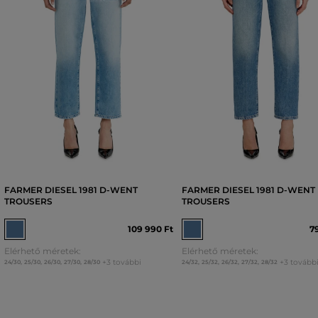
FARMER DIESEL 1981 D-WENT
FARMER DIESEL 1981 D-WENT
TROUSERS
TROUSERS
109 990 Ft
7
Elérhető méretek:
Elérhető méretek:
+3 további
+3 tovább
24/30
,
25/30
,
26/30
,
27/30
,
28/30
24/32
,
25/32
,
26/32
,
27/32
,
28/32