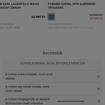
R KARL LAGERFELD JEANS
FARMER DIESEL 1979 SLEENKER
RAIGHT DENIM
TROUSERS
66 990 Ft
45 990 Ft
33 490 Ft
ő méretek:
Elérhető méretek:
9/30
,
30/30
,
31/30
+21 további
28/30
,
29/30
,
30/30
,
31/30
,
32/30
Recenziók
ÜGYFELEINKNEK ÁLTAL ÉRTÉKELT MÉRETEK
A méret sokkal kisebb, mint amit
0
viselek
A méret egy kicsit kisebb, mint
0
amit viselek
A méret megegyezik az általam
3
szokásosan viselt mérettel