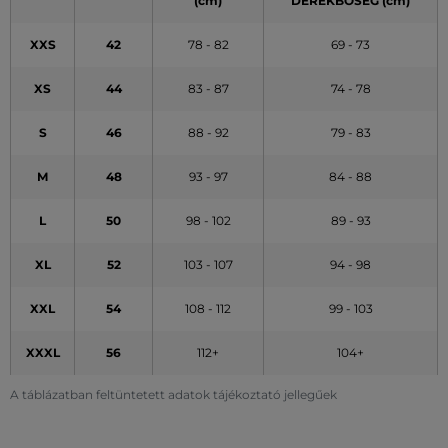
(cm)
DERÉKBŐSÉG (cm)
XXS
42
78 - 82
69 - 73
XS
44
83 - 87
74 - 78
S
46
88 - 92
79 - 83
M
48
93 - 97
84 - 88
L
50
98 - 102
89 - 93
XL
52
103 - 107
94 - 98
XXL
54
108 - 112
99 - 103
XXXL
56
112+
104+
A táblázatban feltüntetett adatok tájékoztató jellegűek