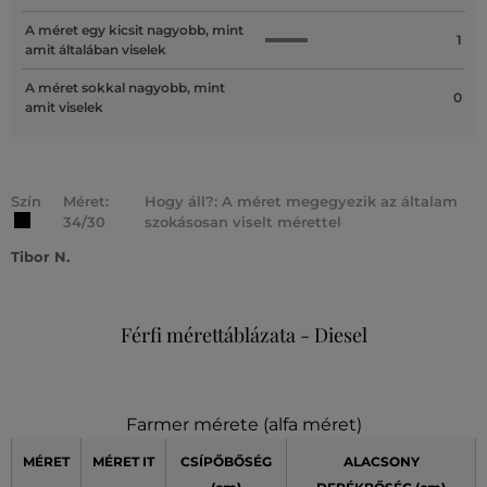
A méret egy kicsit nagyobb, mint
1
amit általában viselek
A méret sokkal nagyobb, mint
0
amit viselek
Szín
Méret:
Hogy áll?: A méret megegyezik az általam
34/30
szokásosan viselt mérettel
Tibor N.
Férfi mérettáblázata - Diesel
Farmer mérete (alfa méret)
MÉRET
MÉRET
IT
CSÍPŐBŐSÉG
ALACSONY