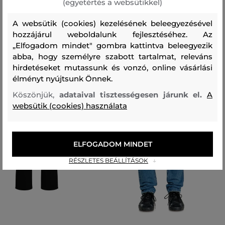
(egyetértés a websütikkel)
Ajánlott termékek
A websütik (cookies) kezelésének beleegyezésével
hozzájárul weboldalunk fejlesztéséhez. Az
„Elfogadom mindet" gombra kattintva beleegyezik
abba, hogy személyre szabott tartalmat, releváns
hirdetéseket mutassunk és vonzó, online vásárlási
élményt nyújtsunk Önnek.
Köszönjük,
adataival tisztességesen járunk el.
A
websütik (cookies) használata
ELFOGADOM MINDET
RÉSZLETES BEÁLLÍTÁSOK