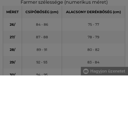
Farmer szélessége (numerikus méret)
MÉRET
CSÍPŐBŐSÉG (cm)
ALACSONY DERÉKBŐSÉG (cm)
26/
84 - 86
75 - 77
27/
87 - 88
78 - 79
28/
89 - 91
80 - 82
29/
92 - 93
83 - 84
Hagyjon üzenetet
30/
94 - 95
85 - 86
31/
96 - 98
87 - 89
32/
99 - 100
90 - 91
33/
101 - 103
92 - 94
34/
104 - 106
95 - 96