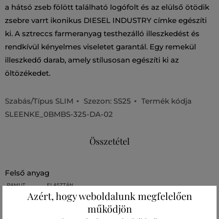
a hátsó zseb fölött található logófolt és az elülső ötödik
zsebre varrt ikonikus DIESEL INDUSTRY címke egészíti
ki. A sztreccs farmeranyag testhezálló illeszkedést és
rendkívül kényelmes viseletet garantál. Egy remekül
illeszkedő darab, amely stílusosan egészíti ki az
öltözékedet.
Szabás/Típus
SLIM
Szezon: SS25
Termék kódja
SLEENKE_0BMBS-325-DA-02
Összetétel
felső anyag
PAMUT
ELASZTÁN
99 %
1 %
Azért, hogy weboldalunk megfelelően
működjön