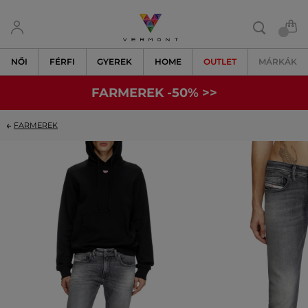
NŐI
FÉRFI
GYEREK
HOME
OUTLET
MÁRKÁK
FARMEREK -50% >>
FARMEREK