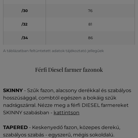
/30
76
/32
81
/34
86
A táblázatban feltüntetett adatok tájékoztató jellegűek
Férfi Diesel farmer fazonok
SKINNY
- Szűk fazon, alacsony derékkal és szabályos
hosszúsággal, combtól egészen a bokáig szűk
nadrágszárral. Nézze meg a férfi DIESEL farmereket
SKINNY szabásban -
kattintson
TAPERED
- Keskenyedő fazon, közepes derekú,
szabályos szabás - egyszerű, mégis sokoldalú.