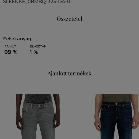
SLEENKE_0BMBQ-325-DA-01
Összetétel
felső anyag
PAMUT
ELASZTÁN
99 %
1 %
Ajánlott termékek