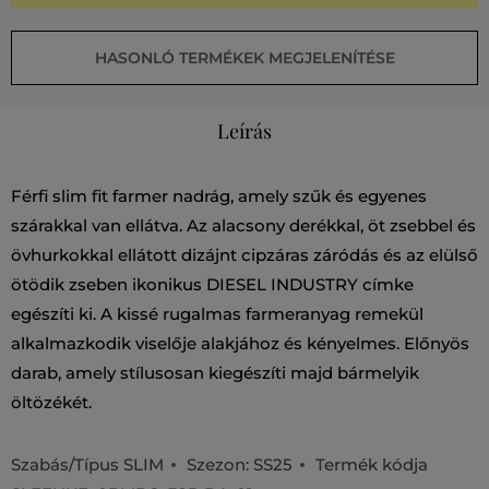
HASONLÓ TERMÉKEK MEGJELENÍTÉSE
Leírás
Férfi slim fit farmer nadrág, amely szűk és egyenes
szárakkal van ellátva. Az alacsony derékkal, öt zsebbel és
övhurkokkal ellátott dizájnt cipzáras záródás és az elülső
ötödik zseben ikonikus DIESEL INDUSTRY címke
egészíti ki. A kissé rugalmas farmeranyag remekül
alkalmazkodik viselője alakjához és kényelmes. Előnyös
darab, amely stílusosan kiegészíti majd bármelyik
öltözékét.
Szabás/Típus
SLIM
Szezon: SS25
Termék kódja