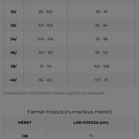
32/
99 - 100
90 - 91
33/
101 - 103
92 - 94
34/
104 - 106
95 - 96
36/
107 - 110
97 - 101
38/
111 - 115
102 - 106
40/
116 - 120
107 - 111
A táblázatban feltüntetett adatok tájékoztató jellegűek
Farmer hossza (numerikus méret)
MÉRET
LÁB HOSSZA (cm)
/28
71