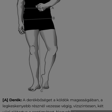
[A] Derék:
A derékbőséget a köldök magasságában, a
legkeskenyebb résznél vezesse végig, vízszintesen, két
ujjal alátartva a centimétert. Nagyobb has esetében a