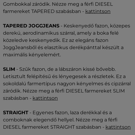
Gombokkal záródik. Nézze meg a férfi DIESEL
farmereket TAPERED szabásban -
kattintson
TAPERED JOGGJEANS
- Keskenyedő fazon, közepes
derekú, aerodinamikus szárral, amely a boka felé
közeledve keskenyedik. Ez az elegáns fazon
JoggJeansből és elasztikus derékpánttal készült a
maximális kényelemért.
SLIM
- Szűk fazon, de a lábszáron kissé bővebb.
Letisztult felépítésű és lényegesek a részletek. Ez a
sokoldalú farmertípus nagyon kényelmes és cipzárral
záródik. Nézze meg a férfi DIESEL farmereket SLIM
szabásban -
kattintson
STRAIGHT
- Egyenes fazon, laza derékkal és a
comboknak elegendő hellyel. Nézze meg a férfi
DIESEL farmereket STRAIGHT szabásban -
kattintson