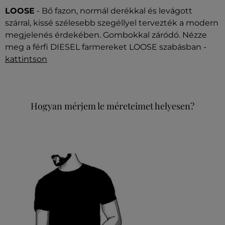
LOOSE
- Bő fazon, normál derékkal és levágott
szárral, kissé szélesebb szegéllyel tervezték a modern
megjelenés érdekében. Gombokkal záródó. Nézze
meg a férfi DIESEL farmereket LOOSE szabásban -
kattintson
Hogyan mérjem le méreteimet helyesen?