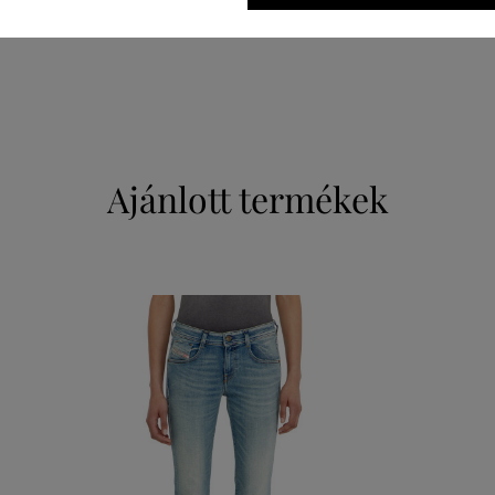
PAMUT
ELASZTOMULTIESZTER
ELASZTÁN
92 %
6 %
2 %
Ajánlott termékek