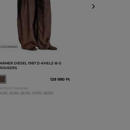
ÚJDONSÁG
ARMER DIESEL 1987 D-KHELZ-B-S
ROUSERS
129 990 Ft
lérhető méretek:
4/30
,
25/30
,
26/30
,
27/30
,
28/30