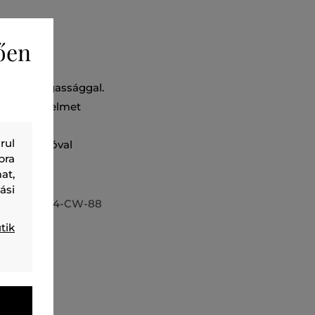
ően
us ülepmagassággal.
elési kényelmet
ab, amely
rul
portos pólóval
bra
at,
ási
5_9F19-624-CW-88
tik