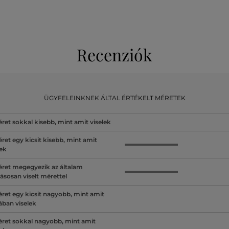
Recenziók
ÜGYFELEINKNEK ÁLTAL ÉRTÉKELT MÉRETEK
ret sokkal kisebb, mint amit viselek
ret egy kicsit kisebb, mint amit
lek
ret megegyezik az általam
ásosan viselt mérettel
ret egy kicsit nagyobb, mint amit
lában viselek
ret sokkal nagyobb, mint amit