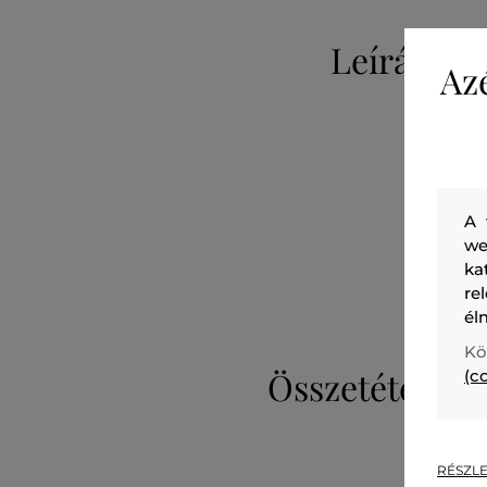
Leírás
Az
A 
we
ka
re
él
Kö
Összetétel
(c
RÉSZLE