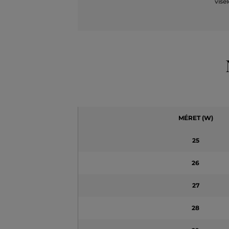
vise
MÉRET (W)
25
26
27
28