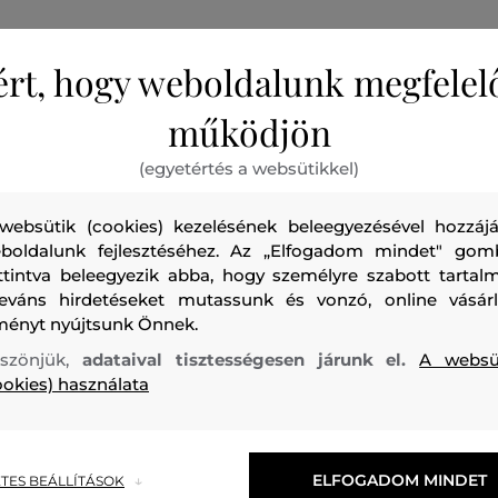
ért, hogy weboldalunk megfelel
működjön
Női farmer nadrág, amely modern, szűk szabású. Klasszik
A hozzáadott elasztán rugalmasságot és ezáltal magas vis
(egyetértés a websütikkel)
biztosít. Nagyon praktikus, sokoldalúan felhasználható dar
websütik (cookies) kezelésének beleegyezésével hozzájá
tökéletesen mutat majd lezser zakóval és inggel, esetleg s
boldalunk fejlesztéséhez. Az „Elfogadom mindet" gom
kombinálva.
ttintva beleegyezik abba, hogy személyre szabott tartalm
leváns hirdetéseket mutassunk és vonzó, online vásárl
Szabás/Típus
SLIM
Szezon: FW24
Termék kódja
38820
ményt nyújtsunk Önnek.
szönjük,
adataival tisztességesen járunk el.
A websü
ookies) használata
felső anyag
ELFOGADOM MINDET
TES BEÁLLÍTÁSOK