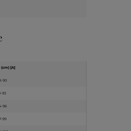
e
(cm) [A]
8-90
1-93
4-96
7-99