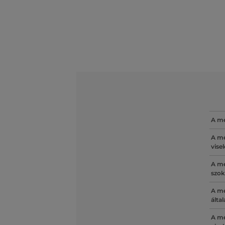
A mé
A mé
vise
A mé
szok
A mé
álta
A mé