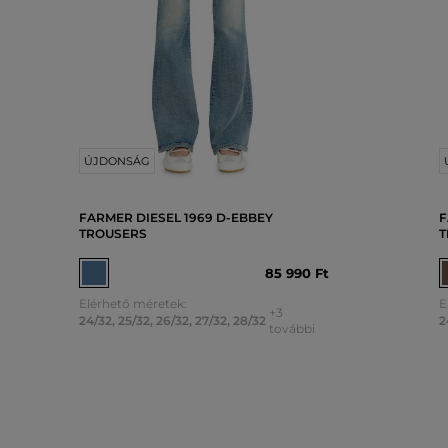
ÚJDONSÁG
FARMER DIESEL 1969 D-EBBEY
F
TROUSERS
T
85 990 Ft
Elérhető méretek:
E
+3
24/32
,
25/32
,
26/32
,
27/32
,
28/32
2
további