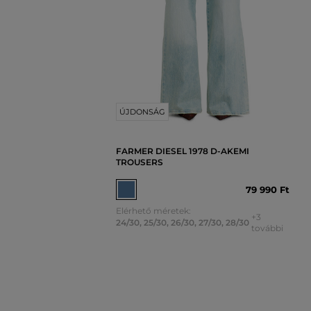
ÚJDONSÁG
FARMER DIESEL 1978 D-AKEMI
TROUSERS
79 990 Ft
Elérhető méretek:
+3
24/30
,
25/30
,
26/30
,
27/30
,
28/30
további