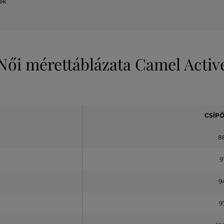
lek
Női mérettáblázata Camel Activ
CSÍPŐ 
8
9
9
9