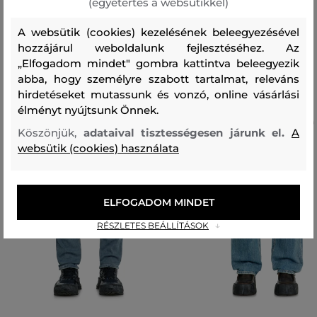
(egyetértés a websütikkel)
Ajánlott termékek
A websütik (cookies) kezelésének beleegyezésével
hozzájárul weboldalunk fejlesztéséhez. Az
„Elfogadom mindet" gombra kattintva beleegyezik
abba, hogy személyre szabott tartalmat, releváns
hirdetéseket mutassunk és vonzó, online vásárlási
élményt nyújtsunk Önnek.
Köszönjük,
adataival tisztességesen járunk el.
A
websütik (cookies) használata
ELFOGADOM MINDET
RÉSZLETES BEÁLLÍTÁSOK