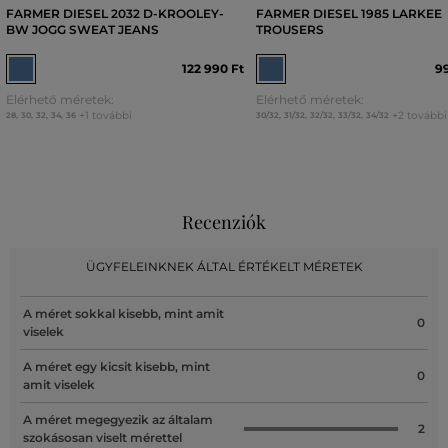
FARMER DIESEL 2032 D-KROOLEY-
FARMER DIESEL 1985 LARKEE
BW JOGG SWEAT JEANS
TROUSERS
122 990 Ft
99
Elérhető méretek:
Elérhető méretek:
+1 további
+2 további
28
,
30
,
32
,
34
,
36
30/32
,
31/32
,
32/32
,
33/32
,
34/32
Recenziók
ÜGYFELEINKNEK ÁLTAL ÉRTÉKELT MÉRETEK
A méret sokkal kisebb, mint amit
0
viselek
A méret egy kicsit kisebb, mint
0
amit viselek
A méret megegyezik az általam
2
szokásosan viselt mérettel