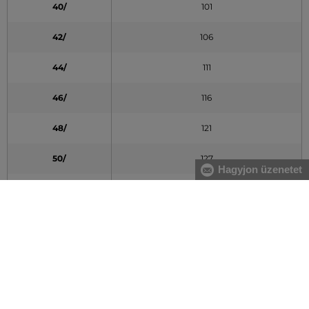
40/
101
42/
106
44/
111
46/
116
48/
121
50/
127
Hagyjon üzenetet
52/
132
54/
137
A táblázatban feltüntetett adatok tájékoztató jellegűek
Nadrághossz