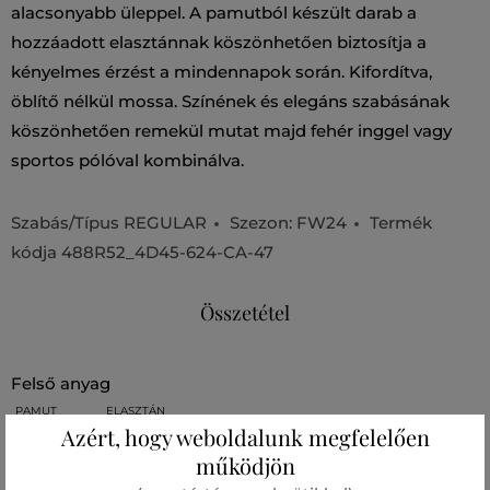
alacsonyabb üleppel. A pamutból készült darab a
hozzáadott elasztánnak köszönhetően biztosítja a
kényelmes érzést a mindennapok során. Kifordítva,
öblítő nélkül mossa. Színének és elegáns szabásának
köszönhetően remekül mutat majd fehér inggel vagy
sportos pólóval kombinálva.
Szabás/Típus
REGULAR
Szezon: FW24
Termék
kódja
488R52_4D45-624-CA-47
Összetétel
felső anyag
PAMUT
ELASZTÁN
98 %
2 %
Azért, hogy weboldalunk megfelelően
működjön