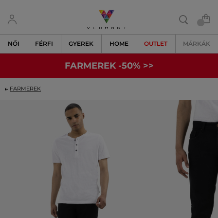
NŐI
FÉRFI
GYEREK
HOME
OUTLET
MÁRKÁK
FARMEREK -50% >>
FARMEREK