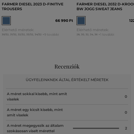
FARMER DIESEL 2023 D-FINITIVE
FARMER DIESEL 2032 D-KROO
TROUSERS
BW JOGG SWEAT JEANS
66 990 Ft
12
Elérhető méretek:
Elérhető méretek:
+9 további
+1 további
30/32
,
31/32
,
32/32
,
33/32
,
34/32
28
,
30
,
32
,
34
,
36
Recenziók
ÜGYFELEINKNEK ÁLTAL ÉRTÉKELT MÉRETEK
A méret sokkal kisebb, mint amit
0
viselek
A méret egy kicsit kisebb, mint
0
amit viselek
A méret megegyezik az általam
2
szokásosan viselt mérettel