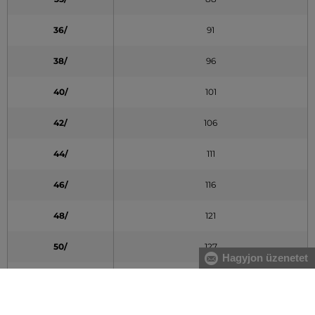
36/
91
38/
96
40/
101
42/
106
44/
111
46/
116
48/
121
50/
127
Hagyjon üzenetet
52/
132
54/
137