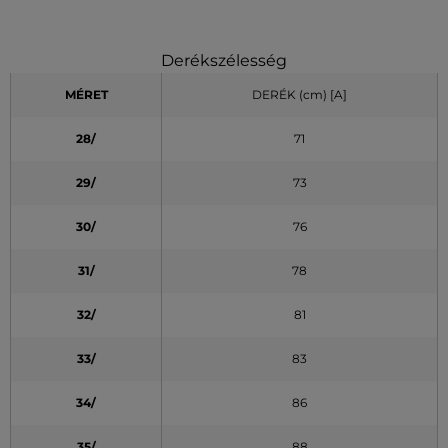
Derékszélesség
MÉRET
DERÉK (cm)
[A]
28/
71
29/
73
30/
76
31/
78
32/
81
33/
83
34/
86
35/
88