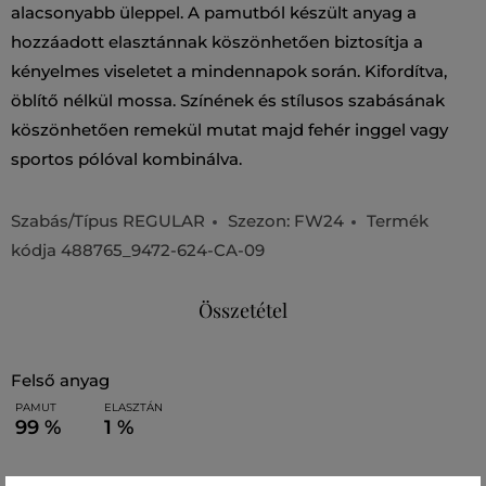
alacsonyabb üleppel. A pamutból készült anyag a
hozzáadott elasztánnak köszönhetően biztosítja a
kényelmes viseletet a mindennapok során. Kifordítva,
öblítő nélkül mossa. Színének és stílusos szabásának
köszönhetően remekül mutat majd fehér inggel vagy
sportos pólóval kombinálva.
Szabás/Típus
REGULAR
Szezon: FW24
Termék
kódja
488765_9472-624-CA-09
Összetétel
felső anyag
PAMUT
ELASZTÁN
99 %
1 %