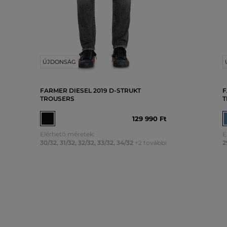
ÚJDONSÁG
FARMER DIESEL 2019 D-STRUKT
F
TROUSERS
T
129 990 Ft
Elérhető méretek:
E
30/32
,
31/32
,
32/32
,
33/32
,
34/32
+2 további
2