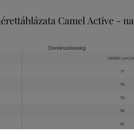
mérettáblázata Camel Active - n
Derékszélesség
DERÉK (cm)
[
71
73
76
78
81