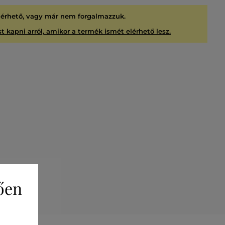
lérhető, vagy már nem forgalmazzuk.
t kapni arról, amikor a termék ismét elérhető lesz.
ően