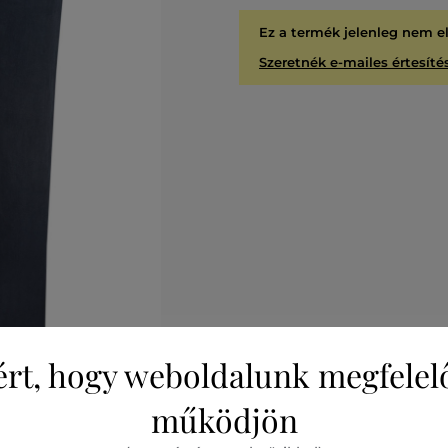
Ez a termék jelenleg nem e
Szeretnék e-mailes értesítés
ért, hogy weboldalunk megfelel
működjön