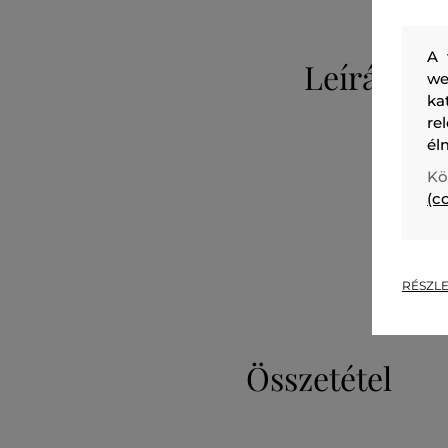
A 
Leírás
we
ka
re
él
Kö
(c
RÉSZLE
Összetétel