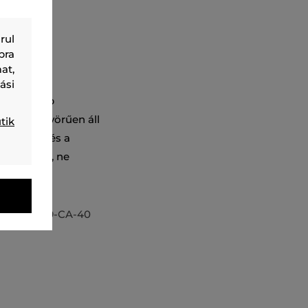
rul
bra
at,
ási
alacsonyabb
rág gyönyörűen áll
tik
lmasságot és a
ítő nélkül, ne
5_2510-619-CA-40