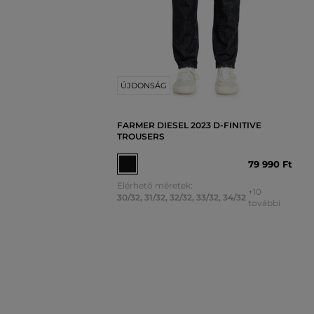
ÚJDONSÁG
FARMER DIESEL 2023 D-FINITIVE
TROUSERS
79 990 Ft
Elérhető méretek:
+10
30/32
,
31/32
,
32/32
,
33/32
,
34/32
további