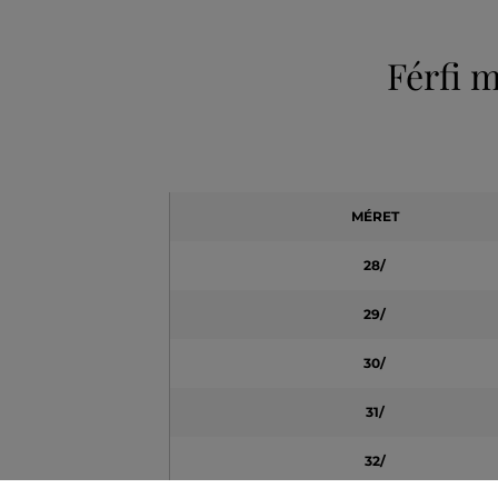
Férfi 
MÉRET
28/
29/
30/
31/
32/