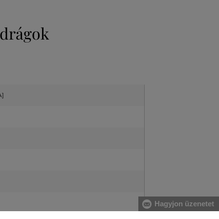
adrágok
A]
Hagyjon üzenetet