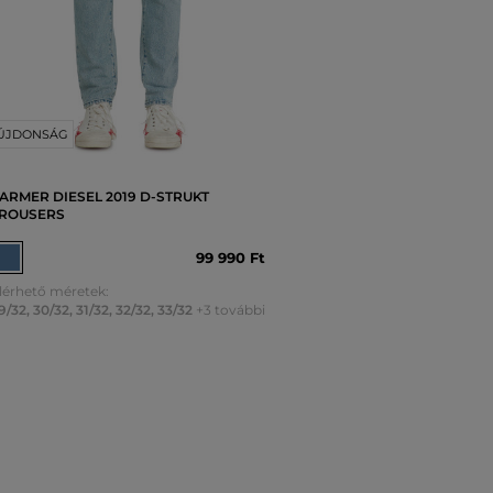
ÚJDONSÁG
ARMER DIESEL 2019 D-STRUKT
ROUSERS
99 990 Ft
lérhető méretek:
9/32
,
30/32
,
31/32
,
32/32
,
33/32
+3 további