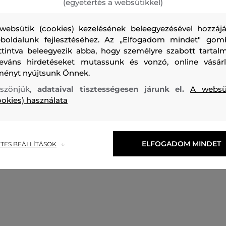
(egyetértés a websütikkel)
websütik (cookies) kezelésének beleegyezésével hozzájá
boldalunk fejlesztéséhez. Az „Elfogadom mindet" gom
ttintva beleegyezik abba, hogy személyre szabott tartalm
leváns hirdetéseket mutassunk és vonzó, online vásárl
ményt nyújtsunk Önnek.
Férfi farmernadrág szűk fazonnal. Szűk nadrágszárakkal, 
derékhosszal. Az anyagösszetételének köszönhetően a nad
szönjük,
adataival tisztességesen járunk el.
A websü
ookies) használata
és megtartja az alakját. Elasztántartalma biztosítja a ruga
maximális kényelmet viselete közben. Kifordítva mossa, öbl
vasalja.
ELFOGADOM MINDET
TES BEÁLLÍTÁSOK
Szabás/Típus
SLIM
Szezon: FW19
Termék kódja
48850