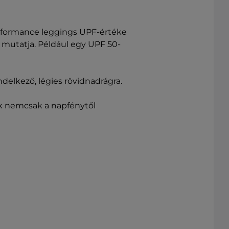
erformance leggings UPF-értéke
 mutatja. Például egy UPF 50-
delkező, légies rövidnadrágra.
k nemcsak a napfénytől