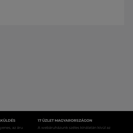
AKÜLDÉS
17 ÜZLET MAGYARORSZÁGON
gyenes, az áru
A webáruházunk széles kínálatán kívül az