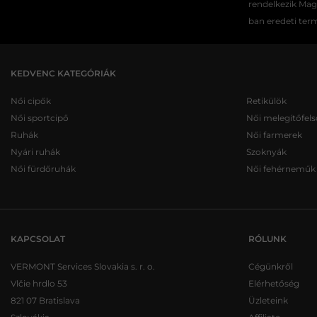
rendelkezik Ma
ban eredeti ter
KEDVENC KATEGÓRIÁK
Női cipők
Retikülök
Női sportcipő
Női melegítőfels
Ruhák
Női farmerek
Nyári ruhák
Szoknyák
Női fürdőruhák
Női fehérneműk
KAPCSOLAT
RÓLUNK
VERMONT Services Slovakia s. r. o.
Cégünkről
Vlčie hrdlo 53
Elérhetőség
821 07 Bratislava
Üzleteink