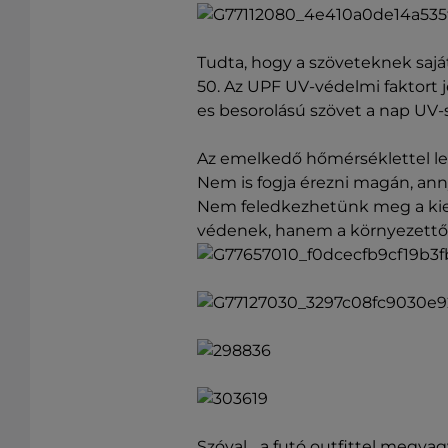
Tudta, hogy a szöveteknek saj
50. Az UPF UV-védelmi faktort 
es besorolású szövet a nap UV-
Az emelkedő hőmérséklettel lecs
Nem is fogja érezni magán, ann
Nem feledkezhetünk meg a kieg
védenek, hanem a környezettől i
Szóval... a futó outfittel megva