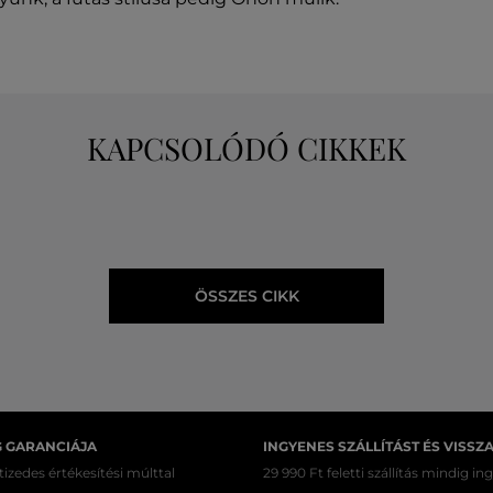
KAPCSOLÓDÓ CIKKEK
ÖSSZES CIKK
G GARANCIÁJA
INGYENES SZÁLLÍTÁST ÉS VISSZ
izedes értékesítési múlttal
29 990 Ft feletti szállítás mindig in