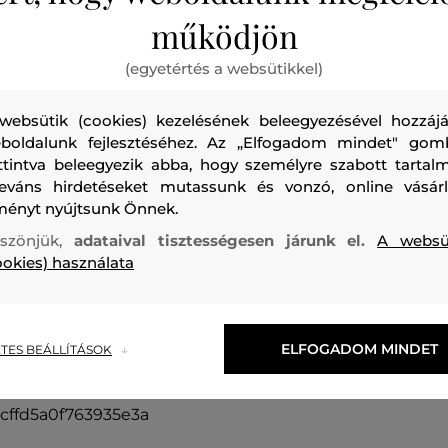
tözködés. Látni fogja már néhány méter után, hogy tökél
működjön
(egyetértés a websütikkel)
websütik (cookies) kezelésének beleegyezésével hozzájá
ólóval vagy felsővel. Nem szúrhat vagy nyomhat sehol s
boldalunk fejlesztéséhez. Az „Elfogadom mindet" gom
szélálló kabátot - széldzsekit, értékelni fogja. Ha szere
ttintva beleegyezik abba, hogy személyre szabott tartalm
kor még a szezon elején válasszon leggingset. A lézerr
leváns hirdetéseket mutassunk és vonzó, online vásárl
zben újrahasznosított szintetikus anyagnak köszönhetőe
ményt nyújtsunk Önnek.
szönjük,
adataival tisztességesen járunk el.
A websü
ookies) használata
ELFOGADOM MINDET
TES BEÁLLÍTÁSOK