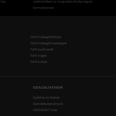
tnie.
üzleteinkben is megvásárolhatja egyes
termékeinket.
Férfi melegítőfelsők
Férfi melegítőnadrágok
Férfi pulóverek
Férfi ingek
Férfi trikók
SZOLGÁLTATASOK
Szállítás és fizetés
Ajándékutalványok
VERMONT Club