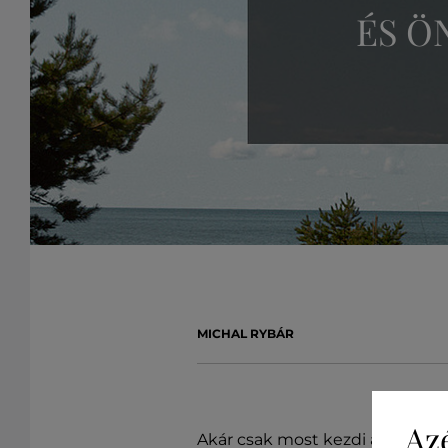
ÉS Ö
MICHAL RYBÁR
Az
Akár csak most kezdi a futást, a