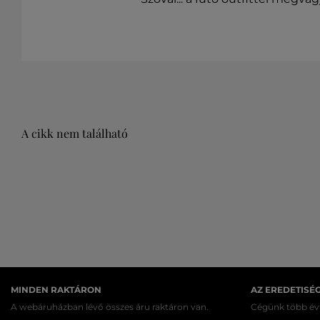
A cikk nem található
MINDEN RAKTÁRON
AZ EREDETISÉ
A webáruházban lévő összes áru raktáron van.
Cégünk több évt