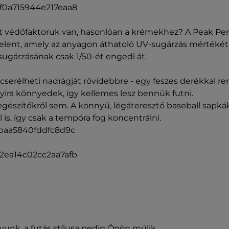
át védőfaktoruk van, hasonlóan a krémekhez? A Peak P
jelent, amely az anyagon áthatoló UV-sugárzás mértékét
sugárzásának csak 1/50-ét engedi át.
erélheti nadrágját rövidebbre - egy feszes derékkal ren
yira könnyedek, így kellemes lesz bennük futni.
észítőkről sem. A könnyű, légáteresztő baseball sapká
s, így csak a tempóra fog koncentrálni.
gyunk, a futás stílusa pedig Önön múlik.