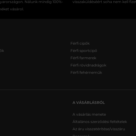
gyarországon. Nálunk mindig 100%-
visszaküldéséért soha nem kell fize
méket vásárol.
Férfi cipők
ők
Férfi sportcipő
Férfi farmerek
Férfi rövidnadrágok
Férfi fehérneműk
A VÁSÁRLÁSRÓL
A vásárlás menete
Általános szerződési feltételek
Az áru visszatérítése/visszáru