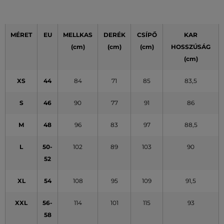
MÉRET
EU
MELLKAS
DERÉK
CSÍPŐ
KAR
(cm)
(cm)
(cm)
HOSSZÚSÁG
(cm)
XS
44
84
71
85
83,5
S
46
90
77
91
86
M
48
96
83
97
88,5
L
50-
102
89
103
90
52
XL
54
108
95
109
91,5
XXL
56-
114
101
115
93
58