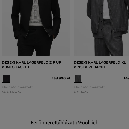
DZSEKI KARL LAGERFELD ZIP UP
DZSEKI KARL LAGERFELD KL
PUNTO JACKET
PINSTRIPE JACKET
138 990 Ft
14
Elérhető méretek:
Elérhető méretek:
XS
,
S
,
M
,
L
,
XL
S
,
M
,
L
,
XL
Férfi mérettáblázata Woolrich