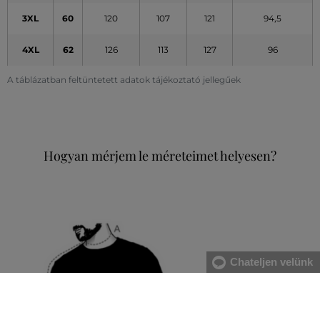
3XL
60
120
107
121
94,5
4XL
62
126
113
127
96
A táblázatban feltüntetett adatok tájékoztató jellegűek
Hogyan mérjem le méreteimet helyesen?
Chateljen velünk