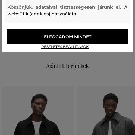
töltet
Köszönjük,
adataival tisztességesen járunk el.
A
websütik (cookies) használata
KACSA PEHELY TOLL
TOLLAK
90 %
10 %
bélésanyag
ELFOGADOM MINDET
POLIÉSZTER
100 %
RÉSZLETES BEÁLLÍTÁSOK
Ajánlott termékek