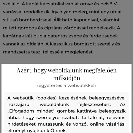
szélálló. A kabát kacsatollal van kitömve és belső V-
varrással rendelkezik, így olyan meleg, mint egy utcai
stílusú bomberdzseki. Állítható kapucnival, valamint
rejtett gombos és cipzáras záródással rendelkezik. A
kabátnak két dupla patentos zsebe és ferde zsebek
vannak az oldalán. A klasszikus bordázott szegély és
mandzsetta teszi teljessé a megjelenést.
Azért, hogy weboldalunk megfelelően
Szezon: FW23
Termék kódja
működjön
0785MRUT0001-623-WA-BLL
(egyetértés a websütikkel)
Összetétel
A websütik (cookies) kezelésének beleegyezésével
hozzájárul weboldalunk fejlesztéséhez. Az
„Elfogadom mindet" gombra kattintva beleegyezik
felső anyag
abba, hogy személyre szabott tartalmat, releváns
PAMUT
POLIAMID
hirdetéseket mutassunk és vonzó, online vásárlási
60 %
40 %
élményt nyújtsunk Önnek.