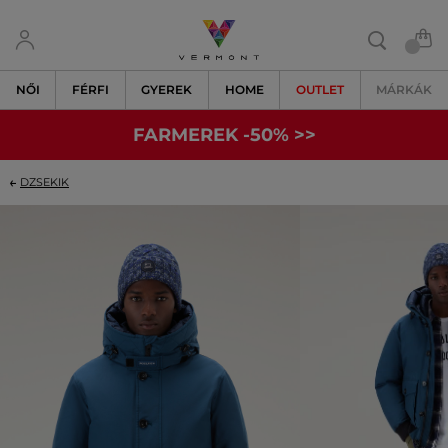
NŐI
FÉRFI
GYEREK
HOME
OUTLET
MÁRKÁK
FARMEREK -50% >>
DZSEKIK