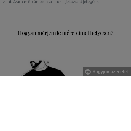
A táblázatban feltüntetett adatok tájékoztató jellegűek
Hogyan mérjem le méreteimet helyesen?
Hagyjon üzenetet