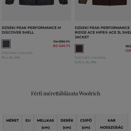
DZSEKI PEAK PERFORMANCE M
DZSEKI PEAK PERFORMANCE
DISCOVER SHELL
RIDGE ACE HIPE® ACE 3L SHE
JACKET
114 990 Ft
80 490 Ft
183
128
Elérhető méretek:
Elérhető méretek:
M
,
L
,
XL
,
XXL
S
,
M
,
L
,
XL
,
XXL
Férfi mérettáblázata Woolrich
MÉRET
EU
MELLKAS
DERÉK
CSÍPŐ
KAR
(cm)
(cm)
(cm)
HOSSZÚSÁG