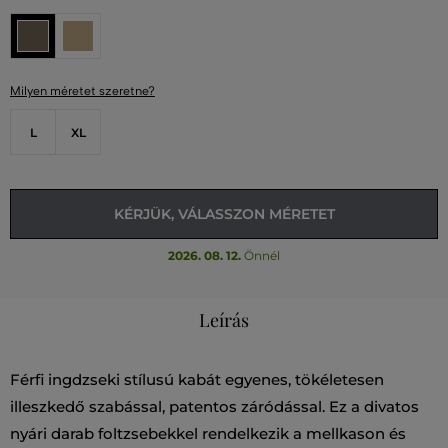
Milyen méretet szeretne?
L
XL
KÉRJÜK, VÁLASSZON MÉRETET
2026. 08. 12.
Önnél
Leírás
Férfi ingdzseki stílusú kabát egyenes, tökéletesen
illeszkedő szabással, patentos záródással. Ez a divatos
nyári darab foltzsebekkel rendelkezik a mellkason és