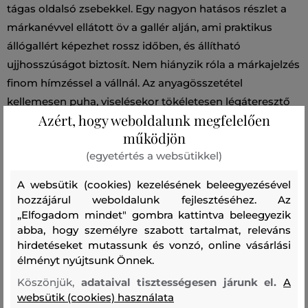
tágas oldalsó zsebekkel. Egy nagyon hatásos részlet a
márkanévvel ellátott öv a gallér alján, ami praktikus
állógallért képezhet rossz időben, és állítható
ujjhosszúságot biztosít. Nem hiányzik róla a márkajelzés
finom hímzéssel a vállnál. Az anyagösszetétel
kellemesen puha, viselésekor tökéletesen légáteresztő
Azért, hogy weboldalunk megfelelően
pamutszövetből készült, ami kényelmet garantál
működjön
viselése során. Könnyen kombinálható, stílusosan mutat
(egyetértés a websütikkel)
az informális ruhatár részeként.
A websütik (cookies) kezelésének beleegyezésével
Szabás/Típus
REGULAR
Szezon: SS26
Termék kódja
hozzájárul weboldalunk fejlesztéséhez. Az
„Elfogadom mindet" gombra kattintva beleegyezik
0186MRUT3662-326-WA-SMO
abba, hogy személyre szabott tartalmat, releváns
hirdetéseket mutassunk és vonzó, online vásárlási
Összetétel
élményt nyújtsunk Önnek.
Köszönjük,
adataival tisztességesen járunk el.
A
websütik (cookies) használata
felső anyag