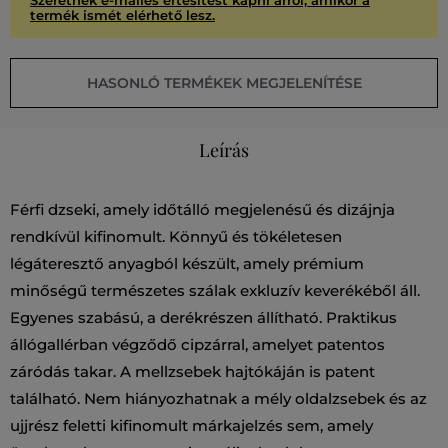
termék ismét elérhető lesz.
HASONLÓ TERMÉKEK MEGJELENÍTÉSE
Leírás
Férfi dzseki, amely időtálló megjelenésű és dizájnja
rendkívül kifinomult. Könnyű és tökéletesen
légáteresztő anyagból készült, amely prémium
minőségű természetes szálak exkluzív keverékéből áll.
Egyenes szabású, a derékrészen állítható. Praktikus
állógallérban végződő cipzárral, amelyet patentos
záródás takar. A mellzsebek hajtókáján is patent
található. Nem hiányozhatnak a mély oldalzsebek és az
ujjrész feletti kifinomult márkajelzés sem, amely