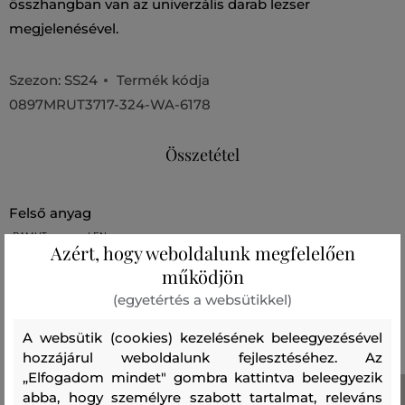
összhangban van az univerzális darab lezser
megjelenésével.
Szezon: SS24
Termék kódja
0897MRUT3717-324-WA-6178
Összetétel
felső anyag
PAMUT
LEN
Azért, hogy weboldalunk megfelelően
78 %
22 %
működjön
(egyetértés a websütikkel)
Ajánlott termékek
A websütik (cookies) kezelésének beleegyezésével
hozzájárul weboldalunk fejlesztéséhez. Az
„Elfogadom mindet" gombra kattintva beleegyezik
abba, hogy személyre szabott tartalmat, releváns