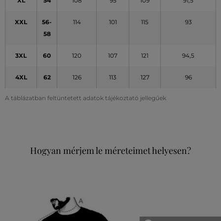
XL
54
108
95
109
91,5
XXL
56-
114
101
115
93
58
3XL
60
120
107
121
94,5
4XL
62
126
113
127
96
A táblázatban feltüntetett adatok tájékoztató jellegűek
Hogyan mérjem le méreteimet helyesen?