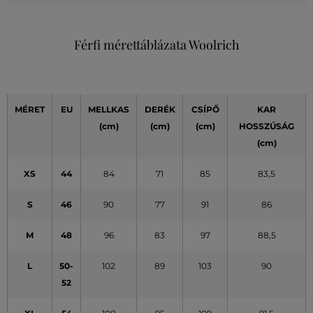
Férfi mérettáblázata Woolrich
MÉRET
EU
MELLKAS
DERÉK
CSÍPŐ
KAR
(cm)
(cm)
(cm)
HOSSZÚSÁG
(cm)
XS
44
84
71
85
83,5
S
46
90
77
91
86
M
48
96
83
97
88,5
L
50-
102
89
103
90
52