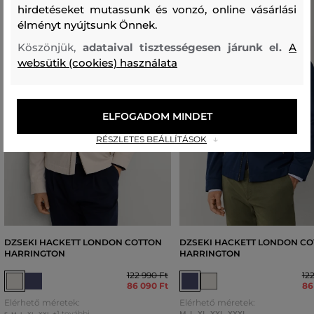
hirdetéseket mutassunk és vonzó, online vásárlási
élményt nyújtsunk Önnek.
Köszönjük,
adataival tisztességesen járunk el.
A
websütik (cookies) használata
ELFOGADOM MINDET
RÉSZLETES BEÁLLÍTÁSOK
DZSEKI HACKETT LONDON COTTON
DZSEKI HACKETT LONDON C
HARRINGTON
HARRINGTON
122 990 Ft
12
86 090 Ft
86
Elérhető méretek:
Elérhető méretek:
+1 további
M
,
L
,
XL
,
XXL
,
XXXL
S
,
M
,
L
,
XL
,
XXL