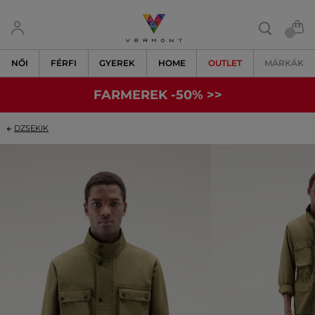
NŐI
FÉRFI
GYEREK
HOME
OUTLET
MÁRKÁK
FARMEREK -50% >>
DZSEKIK