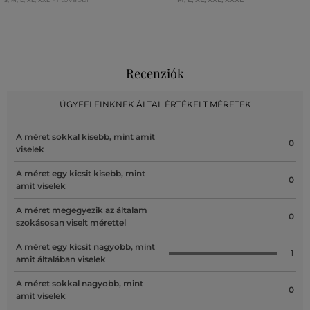
Recenziók
ÜGYFELEINKNEK ÁLTAL ÉRTÉKELT MÉRETEK
A méret sokkal kisebb, mint amit
0
viselek
A méret egy kicsit kisebb, mint
0
amit viselek
A méret megegyezik az általam
0
szokásosan viselt mérettel
A méret egy kicsit nagyobb, mint
1
amit általában viselek
A méret sokkal nagyobb, mint
0
amit viselek