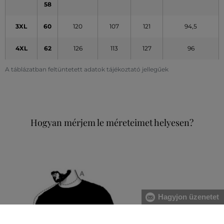
58
3XL
60
120
107
121
94,5
4XL
62
126
113
127
96
A táblázatban feltüntetett adatok tájékoztató jellegűek
Hogyan mérjem le méreteimet helyesen?
Hagyjon üzenetet