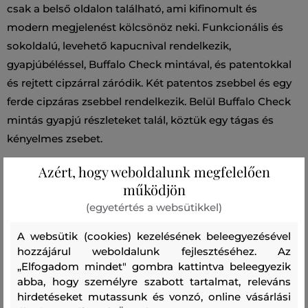
csak a belső oldalon található, ami kifinomult és
modern megjelenést kölcsönöz neki. Funkcionális és
sokoldalú, levehető kapucnival rendelkezik,
gyapjúbéléssel, Buffalo Check mintával, és patentokkal
és rejtett cipzárral záródik. Két patentos zsebbel és egy
ferde cipzáras zsebbel rendelkezik. Belül Buffalo Check
mintás gyapjú részleteket talál, köztük egy tágas és
kényelmes zsebet.
Azért, hogy weboldalunk megfelelően
Szezon: FW23
Termék kódja
működjön
0853MRUT3077-623-WA-31093
(egyetértés a websütikkel)
Összetétel
A websütik (cookies) kezelésének beleegyezésével
hozzájárul weboldalunk fejlesztéséhez. Az
„Elfogadom mindet" gombra kattintva beleegyezik
bélésanyag
abba, hogy személyre szabott tartalmat, releváns
hirdetéseket mutassunk és vonzó, online vásárlási
GYAPJÚ
POLIÉSZTER
POLIAMID