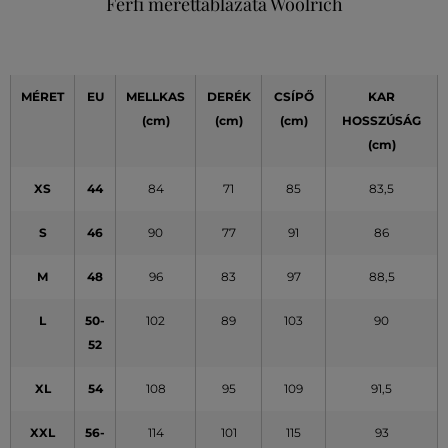
Férfi mérettáblázata Woolrich
MÉRET
EU
MELLKAS
DERÉK
CSÍPŐ
KAR
(cm)
(cm)
(cm)
HOSSZÚSÁG
(cm)
XS
44
84
71
85
83,5
S
46
90
77
91
86
M
48
96
83
97
88,5
L
50-
102
89
103
90
52
XL
54
108
95
109
91,5
XXL
56-
114
101
115
93