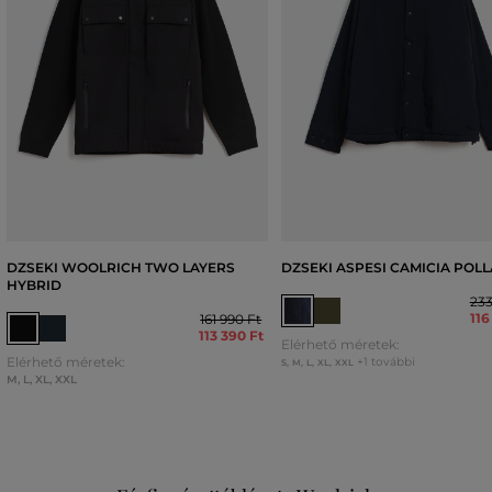
DZSEKI WOOLRICH TWO LAYERS
DZSEKI ASPESI CAMICIA POL
HYBRID
233
116
161 990 Ft
113 390 Ft
Elérhető méretek:
Elérhető méretek:
+1 további
S
,
M
,
L
,
XL
,
XXL
M
,
L
,
XL
,
XXL