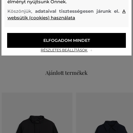
60 %
35 %
5 %
élményt nyújtsunk Önnek.
Köszönjük,
adataival tisztességesen járunk el.
A
felső anyag
websütik (cookies) használata
POLIAMID
100 %
töltet
ELFOGADOM MINDET
KACSA PEHELY TOLL
TOLLAK
RÉSZLETES BEÁLLÍTÁSOK
90 %
10 %
Ajánlott termékek