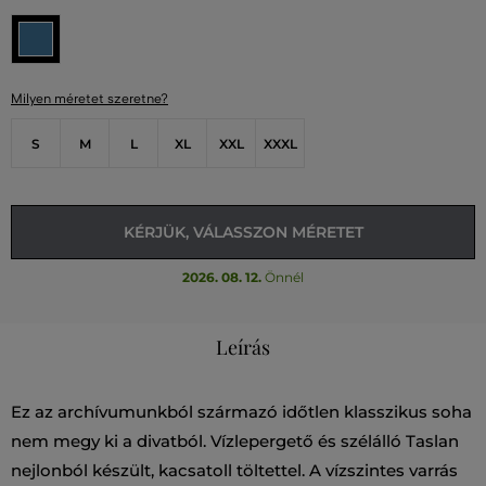
Milyen méretet szeretne?
S
M
L
XL
XXL
XXXL
KÉRJÜK, VÁLASSZON MÉRETET
2026. 08. 12.
Önnél
Leírás
Ez az archívumunkból származó időtlen klasszikus soha
nem megy ki a divatból. Vízlepergető és szélálló Taslan
nejlonból készült, kacsatoll töltettel. A vízszintes varrás