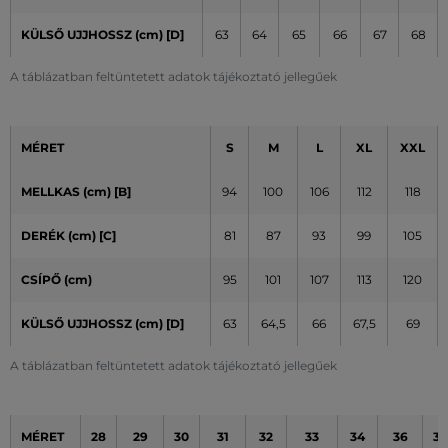
KÜLSŐ UJJHOSSZ (cm)
[D]
63
64
65
66
67
68
A táblázatban feltüntetett adatok tájékoztató jellegűek
MÉRET
S
M
L
XL
XXL
MELLKAS (cm) [B]
94
100
106
112
118
DERÉK (cm) [C]
81
87
93
99
105
CSÍPŐ (cm)
95
101
107
113
120
KÜLSŐ UJJHOSSZ (cm)
[D]
63
64,5
66
67,5
69
A táblázatban feltüntetett adatok tájékoztató jellegűek
MÉRET
28
29
30
31
32
33
34
36
38