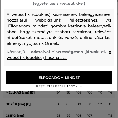
DZSEKI DIESEL J-MAGNUS JACKET
DZSEKI WOOLRICH KNITTED
(egyetértés a websütikkel)
SHIRT JACKET
175 990 Ft
123 190 Ft
A websütik (cookies) kezelésének beleegyezésével
243
121
hozzájárul weboldalunk fejlesztéséhez. Az
Elérhető méretek:
Elérhető méretek:
50
,
52
,
54
„Elfogadom mindet" gombra kattintva beleegyezik
L
,
XL
,
XXL
abba, hogy személyre szabott tartalmat, releváns
hirdetéseket mutassunk és vonzó, online vásárlási
élményt nyújtsunk Önnek.
Köszönjük,
adataival tisztességesen járunk el.
A
Tabuľka veľkostí PeakPerformance - Muži
websütik (cookies) használata
ELFOGADOM MINDET
EURO MÉRET
46
48
50
52
54
56
RÉSZLETES BEÁLLÍTÁSOK
MELLKAS (cm) [B]
94
98
102
106
110
114
DERÉK (cm) [C]
81
85
89
93
97
101
CSÍPŐ (cm)
95
99
103
107
111
115