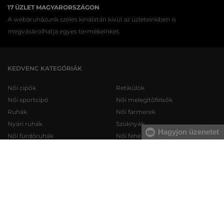
17 ÜZLET MAGYARORSZÁGON
A webáruházunk széles kínálatán kívül az üzleteinkben is
megvásárolhatja egyes termékeinket.
KEDVENC KATEGÓRIÁK
Női cipők
Retikülök
Női sportcipő
Női melegítőfelsők
Ruhák
Női farmerek
Nyári ruhák
Szoknyák
Hagyjon üzenetet
Női fürdőruhák
Női fehérneműk
Férfi cipők
Férfi melegítőfelsők
Férfi sportcipő
Férfi melegítőnadrágok
Férfi farmerek
Férfi pulóverek
Férfi rövidnadrágok
Férfi ingek
Férfi fehérneműk
Férfi trikók