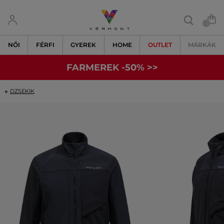
NŐI
FÉRFI
GYEREK
HOME
OUTLET
MÁRKÁK
FARMEREK -50% >>
DZSEKIK