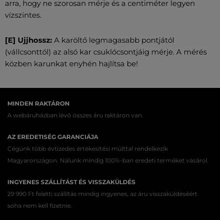
arra, hogy ne szorosan mérje és a centiméter legyen
vízszintes.
[E] Ujjhossz:
A karöltő legmagasabb pontjától
(vállcsonttól) az alsó kar csuklócsontjáig mérje. A mérés
közben karunkat enyhén hajlítsa be!
MINDEN RAKTÁRON
A webáruházban lévő összes áru raktáron van.
AZ EREDETISÉG GARANCIÁJA
Cégünk több évtizedes értékesítési múlttal rendelkezik
Magyarországon. Nálunk mindig 100%-ban eredeti terméket vásárol.
INGYENES SZÁLLÍTÁST ÉS VISSZAKÜLDÉS
29 990 Ft feletti szállítás mindig ingyenes, az áru visszaküldéséért
soha nem kell fizetnie.