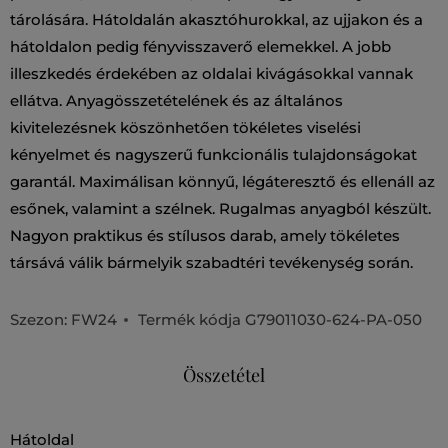
tárolására. Hátoldalán akasztóhurokkal, az ujjakon és a
hátoldalon pedig fényvisszaverő elemekkel. A jobb
illeszkedés érdekében az oldalai kivágásokkal vannak
ellátva. Anyagösszetételének és az általános
kivitelezésnek köszönhetően tökéletes viselési
kényelmet és nagyszerű funkcionális tulajdonságokat
garantál. Maximálisan könnyű, légáteresztő és ellenáll az
esőnek, valamint a szélnek. Rugalmas anyagból készült.
Nagyon praktikus és stílusos darab, amely tökéletes
társává válik bármelyik szabadtéri tevékenység során.
Szezon: FW24
Termék kódja
G79011030-624-PA-050
Összetétel
hátoldal