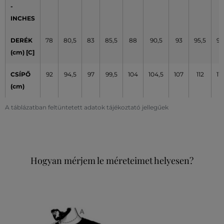
-
INCHES
DERÉK
78
80,5
83
85,5
88
90,5
93
95,5
98
(cm) [C]
CSÍPŐ
92
94,5
97
99,5
104
104,5
107
112
117
(cm)
A táblázatban feltüntetett adatok tájékoztató jellegűek
Hogyan mérjem le méreteimet helyesen?