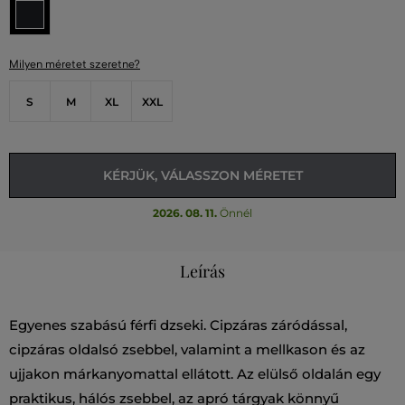
Milyen méretet szeretne?
S
M
XL
XXL
KÉRJÜK, VÁLASSZON MÉRETET
2026. 08. 11.
Önnél
Leírás
Egyenes szabású férfi dzseki. Cipzáras záródással,
cipzáras oldalsó zsebbel, valamint a mellkason és az
ujjakon márkanyomattal ellátott. Az elülső oldalán egy
praktikus, hálós zsebbel, az apró tárgyak könnyű