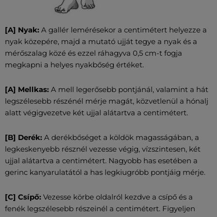
[A] Nyak:
A gallér lemérésekor a centimétert helyezze a
nyak közepére, majd a mutató ujját tegye a nyak és a
mérőszalag közé és ezzel ráhagyva 0,5 cm-t fogja
megkapni a helyes nyakbőség értéket.
[A] Mellkas:
A mell legerősebb pontjánál, valamint a hát
legszélesebb részénél mérje magát, közvetlenül a hónalj
alatt végigvezetve két ujjal alátartva a centimétert.
[B] Derék:
A derékbőséget a köldök magasságában, a
legkeskenyebb résznél vezesse végig, vízszintesen, két
ujjal alátartva a centimétert. Nagyobb has esetében a
gerinc kanyarulatától a has legkiugróbb pontjáig mérje.
[C] Csípő:
Vezesse körbe oldalról kezdve a csípő és a
fenék legszélesebb részeinél a centimétert. Figyeljen