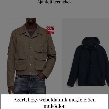
Ajánlott termékek
Azért, hogy weboldalunk megfelelően
működjön