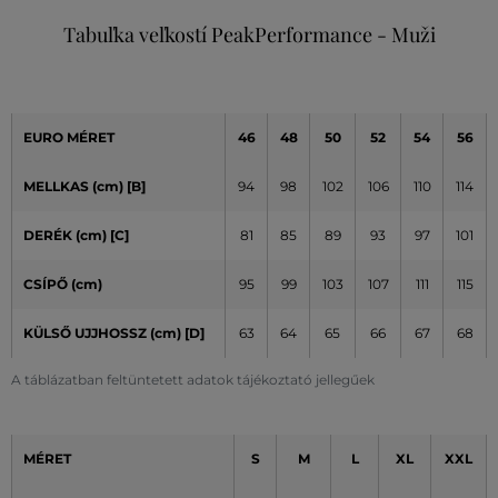
Tabuľka veľkostí PeakPerformance - Muži
EURO MÉRET
46
48
50
52
54
56
MELLKAS (cm) [B]
94
98
102
106
110
114
DERÉK (cm) [C]
81
85
89
93
97
101
CSÍPŐ (cm)
95
99
103
107
111
115
KÜLSŐ UJJHOSSZ (cm)
[D]
63
64
65
66
67
68
A táblázatban feltüntetett adatok tájékoztató jellegűek
MÉRET
S
M
L
XL
XXL