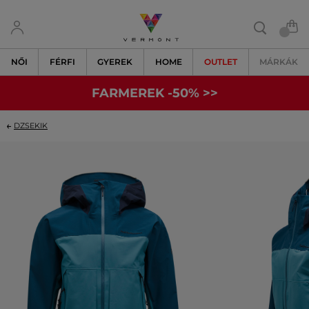
NŐI
FÉRFI
GYEREK
HOME
OUTLET
MÁRKÁK
FARMEREK -50% >>
DZSEKIK