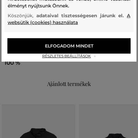
Összetétel
élményt nyújtsunk Önnek.
Köszönjük,
adataival tisztességesen járunk el.
A
websütik (cookies) használata
hátoldal
POLIAMID
100 %
ELFOGADOM MINDET
elülső rész
RÉSZLETES BEÁLLÍTÁSOK
POLIAMID
100 %
Ajánlott termékek