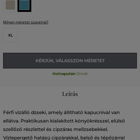
Milyen méretet szeretne?
XL
KÉRJÜK, VÁLASSZON MÉRETET
Holnapután
Önnél
Leírás
Férfi vízálló dzseki, amely állítható kapucnival van
ellátva. Praktikusan kialakított könyökrésszel, elülső
szellőző részlettel és cipzáras mellzsebekkel.
Vízlepergető hatású cipzárakkal, belső és tépőzárral