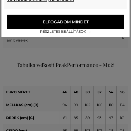
A méret megegyezik az általam
1
szokásosan viselt mérettel
A méret egy kicsit nagyobb, mint
ELFOGADOM MINDET
0
amit általában viselek
RÉSZLETES BEÁLLÍTÁSOK
A méret sokkal nagyobb, mint
0
amit viselek
Tabuľka veľkostí PeakPerformance - Muži
EURO MÉRET
46
48
50
52
54
56
MELLKAS (cm) [B]
94
98
102
106
110
114
DERÉK (cm) [C]
81
85
89
93
97
101
CSÍPŐ (cm)
95
99
103
107
111
115