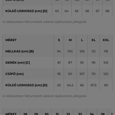
KÜLSŐ UJJHOSSZ (cm)
[D]
63
64
65
66
67
68
A táblázatban feltüntetett adatok tájékoztató jellegűek
MÉRET
S
M
L
XL
XXL
MELLKAS (cm) [B]
94
100
106
112
118
DERÉK (cm) [C]
81
87
93
99
105
CSÍPŐ (cm)
95
101
107
113
120
KÜLSŐ UJJHOSSZ (cm)
[D]
63
64,5
66
67,5
69
A táblázatban feltüntetett adatok tájékoztató jellegűek
MÉRET
28
29
30
31
32
33
34
36
38