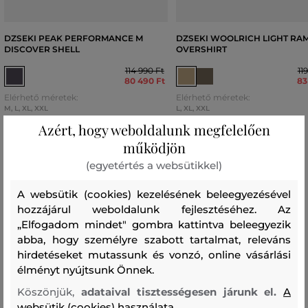
DZSEKI PEAK PERFORMANCE M
DZSEKI WOOLRICH LIGHT RA
DISCOVER SHELL
OVERSHIRT
114 990 Ft
11
80 490 Ft
83
Elérhető méretek:
Elérhető méretek:
M
,
L
,
XL
,
XXL
L
,
XL
,
XXL
Azért, hogy weboldalunk megfelelően
működjön
(egyetértés a websütikkel)
Recenziók
A websütik (cookies) kezelésének beleegyezésével
hozzájárul weboldalunk fejlesztéséhez. Az
ÜGYFELEINKNEK ÁLTAL ÉRTÉKELT MÉRETEK
„Elfogadom mindet" gombra kattintva beleegyezik
abba, hogy személyre szabott tartalmat, releváns
A méret sokkal kisebb, mint amit
0
hirdetéseket mutassunk és vonzó, online vásárlási
viselek
élményt nyújtsunk Önnek.
A méret egy kicsit kisebb, mint
0
Köszönjük,
adataival tisztességesen járunk el.
A
amit viselek
websütik (cookies) használata