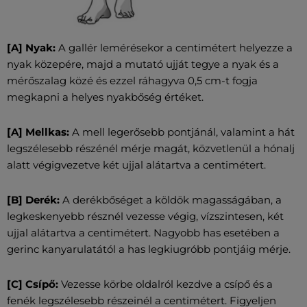
[A] Nyak:
A gallér lemérésekor a centimétert helyezze a
nyak közepére, majd a mutató ujját tegye a nyak és a
mérőszalag közé és ezzel ráhagyva 0,5 cm-t fogja
megkapni a helyes nyakbőség értéket.
[A] Mellkas:
A mell legerősebb pontjánál, valamint a hát
legszélesebb részénél mérje magát, közvetlenül a hónalj
alatt végigvezetve két ujjal alátartva a centimétert.
[B] Derék:
A derékbőséget a köldök magasságában, a
legkeskenyebb résznél vezesse végig, vízszintesen, két
ujjal alátartva a centimétert. Nagyobb has esetében a
gerinc kanyarulatától a has legkiugróbb pontjáig mérje.
[C] Csípő:
Vezesse körbe oldalról kezdve a csípő és a
fenék legszélesebb részeinél a centimétert. Figyeljen