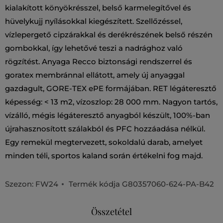
kialakított könyökrésszel, belső karmelegítővel és
hüvelykujj nyílásokkal kiegészített. Szellőzéssel,
vízlepergető cipzárakkal és derékrészének belső részén
gombokkal, így lehetővé teszi a nadrághoz való
rögzítést. Anyaga Recco biztonsági rendszerrel és
goratex membránnal ellátott, amely új anyaggal
gazdagult, GORE-TEX ePE formájában. RET légáteresztő
képesség: < 13 m2, vízoszlop: 28 000 mm. Nagyon tartós,
vízálló, mégis légáteresztő anyagból készült, 100%-ban
újrahasznosított szálakból és PFC hozzáadása nélkül.
Egy remekül megtervezett, sokoldalú darab, amelyet
minden téli, sportos kaland során értékelni fog majd.
Szezon: FW24
Termék kódja
G80357060-624-PA-B42
Összetétel