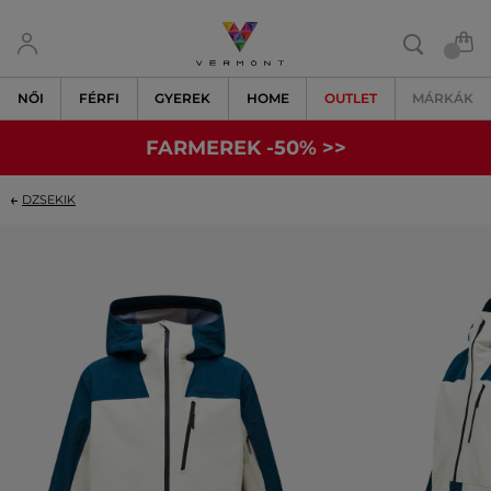
NŐI
FÉRFI
GYEREK
HOME
OUTLET
MÁRKÁK
FARMEREK -50% >>
DZSEKIK