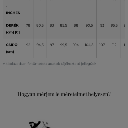
-
INCHES
DERÉK
78
80,5
83
85,5
88
90,5
93
95,5
98
(cm) [C]
CSÍPŐ
92
94,5
97
99,5
104
104,5
107
112
117
(cm)
A táblázatban feltüntetett adatok tájékoztató jellegűek
Hogyan mérjem le méreteimet helyesen?