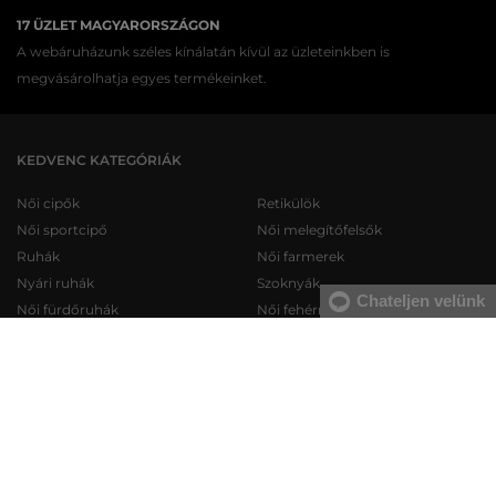
17 ÜZLET MAGYARORSZÁGON
A webáruházunk széles kínálatán kívül az üzleteinkben is
megvásárolhatja egyes termékeinket.
KEDVENC KATEGÓRIÁK
Női cipők
Retikülök
Női sportcipő
Női melegítőfelsők
Ruhák
Női farmerek
Nyári ruhák
Szoknyák
Chateljen velünk
Női fürdőruhák
Női fehérneműk
Férfi cipők
Férfi melegítőfelsők
Férfi sportcipő
Férfi melegítőnadrágok
Férfi farmerek
Férfi pulóverek
Férfi rövidnadrágok
Férfi ingek
Férfi fehérneműk
Férfi trikók