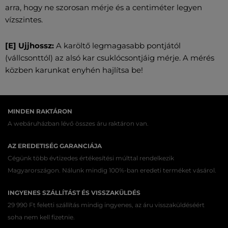
arra, hogy ne szorosan mérje és a centiméter legyen
vízszintes.
[E] Ujjhossz:
A karöltő legmagasabb pontjától
(vállcsonttól) az alsó kar csuklócsontjáig mérje. A mérés
közben karunkat enyhén hajlítsa be!
MINDEN RAKTÁRON
A webáruházban lévő összes áru raktáron van.
AZ EREDETISÉG GARANCIÁJA
Cégünk több évtizedes értékesítési múlttal rendelkezik
Magyarországon. Nálunk mindig 100%-ban eredeti terméket vásárol.
INGYENES SZÁLLÍTÁST ÉS VISSZAKÜLDÉS
29 990 Ft feletti szállítás mindig ingyenes, az áru visszaküldéséért
soha nem kell fizetnie.