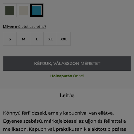
Milyen méretet szeretne?
S
M
L
XL
XXL
KÉRJÜK, VÁLASSZON MÉRETET
Holnapután
Önnél
Leírás
Könnyű férfi dzseki, amely kapucnival van ellátva.
Egyenes szabású, márkajelzéssel az ujjon és felirattal a
mellkason. Kapucnival, praktikusan kialakított cipzáras