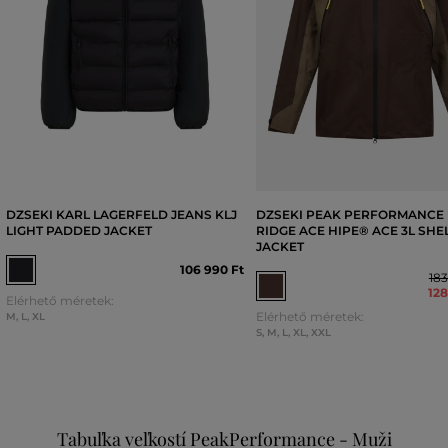
DZSEKI KARL LAGERFELD JEANS KLJ
DZSEKI PEAK PERFORMANCE
LIGHT PADDED JACKET
RIDGE ACE HIPE® ACE 3L SHE
JACKET
106 990 Ft
183
128
Elérhető méretek:
Elérhető méretek:
M
,
L
,
XL
S
,
M
,
L
,
XL
,
XXL
Tabuľka veľkostí PeakPerformance - Muži