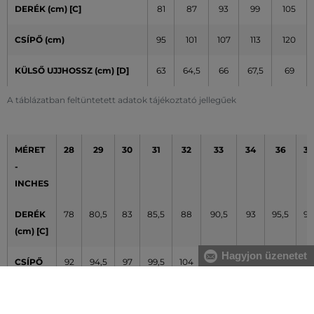
DERÉK (cm) [C]
81
87
93
99
105
CSÍPŐ (cm)
95
101
107
113
120
KÜLSŐ UJJHOSSZ (cm)
[D]
63
64,5
66
67,5
69
A táblázatban feltüntetett adatok tájékoztató jellegűek
MÉRET
28
29
30
31
32
33
34
36
38
-
INCHES
DERÉK
78
80,5
83
85,5
88
90,5
93
95,5
98
(cm) [C]
Hagyjon üzenetet
CSÍPŐ
92
94,5
97
99,5
104
104,5
107
112
117
(cm)
A táblázatban feltüntetett adatok tájékoztató jellegűek