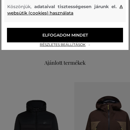
bélésanyag
Köszönjük,
adataival tisztességesen járunk el.
A
ÚJRAHASZNOSÍTOTT POLIÉSZTER
websütik (cookies) használata
100 %
felső anyag
ELFOGADOM MINDET
ÚJRAHASZNOSÍTOTT POLIÉSZTER
100 %
RÉSZLETES BEÁLLÍTÁSOK
Ajánlott termékek