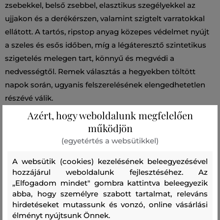
zsebekkel, belső zsebbel, elasztikus szegélyekkel az
ujjakon és a derékérszen, valamint szigtelt varratokkal
ellátott. A tartós, ripstop anyag közepes védelmet nyújt
a szeles és esős időben, míg a légáteresztő szintetikus
szigetelés melegen tart, könnyű és megvédi a
nedvességtől. Remek választás a hegyekben töltött
napok során, ugyanis felszerelésének elengedhetetlen
részévé válik.
Azért, hogy weboldalunk megfelelően
Szezon: FW24
Termék kódja
működjön
G79804050-624-PA-G46
(egyetértés a websütikkel)
Összetétel
A websütik (cookies) kezelésének beleegyezésével
hozzájárul weboldalunk fejlesztéséhez. Az
„Elfogadom mindet" gombra kattintva beleegyezik
töltet
abba, hogy személyre szabott tartalmat, releváns
ÚJRAHASZNOSÍTOTT POLIÉSZTER
hirdetéseket mutassunk és vonzó, online vásárlási
100 %
élményt nyújtsunk Önnek.