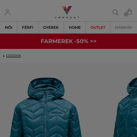
NŐI
FÉRFI
GYEREK
HOME
OUTLET
MÁRKÁK
FARMEREK -50% >>
DZSEKIK