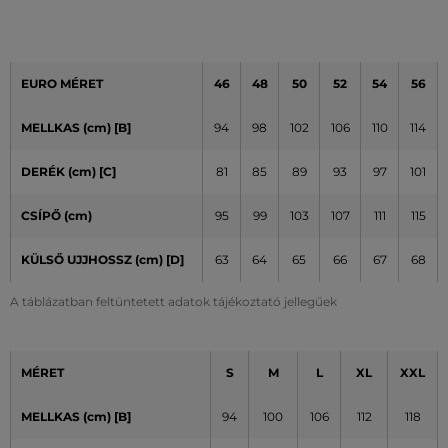
EURO MÉRET
46
48
50
52
54
56
MELLKAS (cm) [B]
94
98
102
106
110
114
DERÉK (cm) [C]
81
85
89
93
97
101
CSÍPŐ (cm)
95
99
103
107
111
115
KÜLSŐ UJJHOSSZ (cm)
[D]
63
64
65
66
67
68
A táblázatban feltüntetett adatok tájékoztató jellegűek
MÉRET
S
M
L
XL
XXL
MELLKAS (cm) [B]
94
100
106
112
118