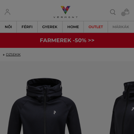
NŐI
FÉRFI
GYEREK
HOME
OUTLET
MÁRKÁK
FARMEREK -50% >>
DZSEKIK