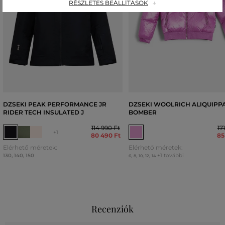
RÉSZLETES BEÁLLÍTÁSOK
DZSEKI PEAK PERFORMANCE JR
DZSEKI WOOLRICH ALIQUIPP
RIDER TECH INSULATED J
BOMBER
114 990 Ft
17
+1
80 490 Ft
85
Elérhető méretek:
Elérhető méretek:
130
,
140
,
150
+1 további
6
,
8
,
10
,
12
,
14
Recenziók