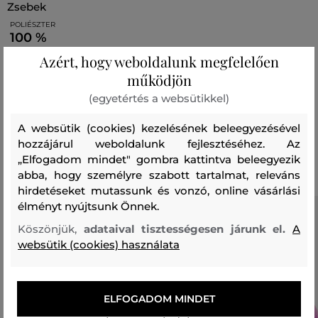
zsebek
POLIÉSZTER
100 %
Azért, hogy weboldalunk megfelelően
felső anyag
működjön
POLIÉSZTER
ELASZTÁN
(egyetértés a websütikkel)
86 %
14 %
A websütik (cookies) kezelésének beleegyezésével
hozzájárul weboldalunk fejlesztéséhez. Az
Ajánlott termékek
„Elfogadom mindet" gombra kattintva beleegyezik
abba, hogy személyre szabott tartalmat, releváns
hirdetéseket mutassunk és vonzó, online vásárlási
élményt nyújtsunk Önnek.
Köszönjük,
adataival tisztességesen járunk el.
A
websütik (cookies) használata
ELFOGADOM MINDET