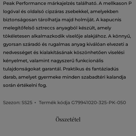
Peak Performance márkajelzés található. A mellkason P
logóval és oldalsó cipzáras zsebekkel, amelyekben
biztonságosan tárolhatja majd holmiját. A kapucnis
melegítőfelső sztreccs anyagból készült, amely
tökéletesen alkalmazkodik viselője alakjához. A könnyű,
gyorsan száradó és rugalmas anyag kiválóan elvezeti a
nedvességet és kialakításának köszönhetően viselési
kényelmet, valamint nagyszerű funkcionális
tulajdonságokat garantál. Praktikus és fantáziadús
darab, amelyet gyermeke minden szabadtéri kalandja
során értékelni fog.
Szezon: SS25
Termék kódja
G79941020-325-PK-050
Összetétel