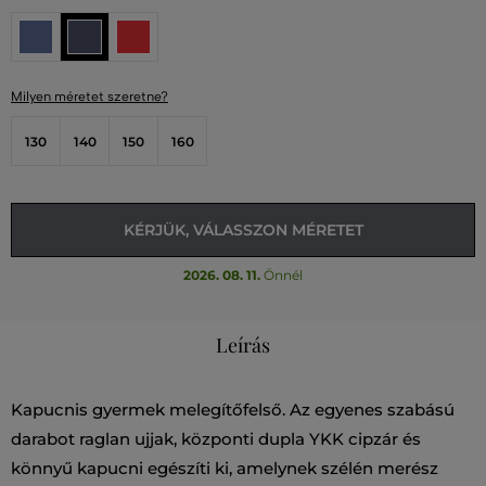
Milyen méretet szeretne?
130
140
150
160
KÉRJÜK, VÁLASSZON MÉRETET
2026. 08. 11.
Önnél
Leírás
Kapucnis gyermek melegítőfelső. Az egyenes szabású
darabot raglan ujjak, központi dupla YKK cipzár és
könnyű kapucni egészíti ki, amelynek szélén merész