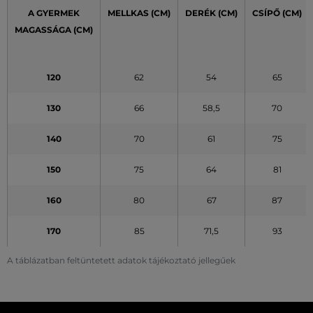
A GYERMEK
MELLKAS (CM)
DERÉK
(CM)
CSÍPŐ
(CM)
MAGASSÁGA (CM)
120
62
54
65
130
66
58,5
70
140
70
61
75
150
75
64
81
160
80
67
87
170
85
71,5
93
A táblázatban feltüntetett adatok tájékoztató jellegűek