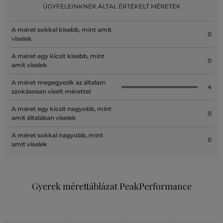
ÜGYFELEINKNEK ÁLTAL ÉRTÉKELT MÉRETEK
A méret sokkal kisebb, mint amit
0
viselek
A méret egy kicsit kisebb, mint
0
amit viselek
A méret megegyezik az általam
4
szokásosan viselt mérettel
A méret egy kicsit nagyobb, mint
0
amit általában viselek
A méret sokkal nagyobb, mint
0
amit viselek
Gyerek mérettáblázat PeakPerformance