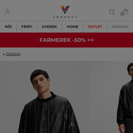
NŐI
FÉRFI
GYEREK
HOME
OUTLET
MÁRKÁK
FARMEREK -50% >>
DZSEKIK