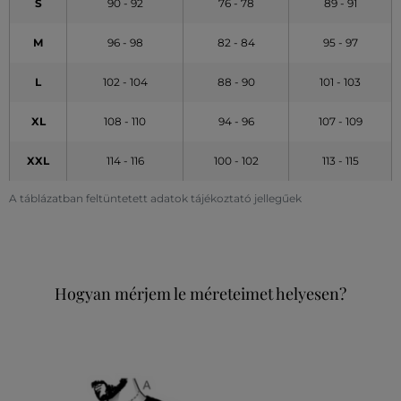
S
90 - 92
76 - 78
89 - 91
M
96 - 98
82 - 84
95 - 97
L
102 - 104
88 - 90
101 - 103
XL
108 - 110
94 - 96
107 - 109
XXL
114 - 116
100 - 102
113 - 115
A táblázatban feltüntetett adatok tájékoztató jellegűek
Hogyan mérjem le méreteimet helyesen?