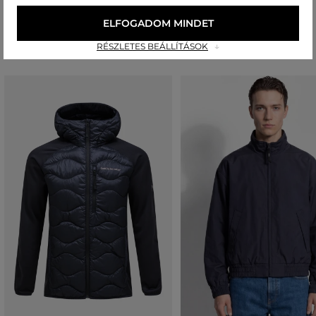
ELFOGADOM MINDET
Ajánlott termékek
RÉSZLETES BEÁLLÍTÁSOK