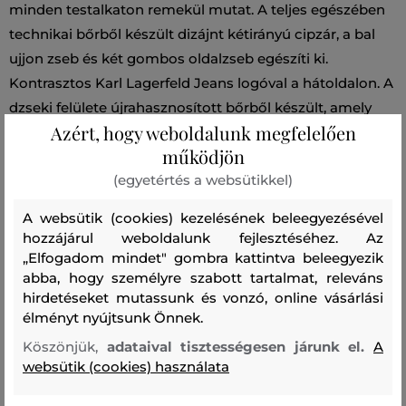
minden testalkaton remekül mutat. A teljes egészében
technikai bőrből készült dizájnt kétirányú cipzár, a bal
ujjon zseb és két gombos oldalzseb egészíti ki.
Kontrasztos Karl Lagerfeld Jeans logóval a hátoldalon. A
dzseki felülete újrahasznosított bőrből készült, amely
Azért, hogy weboldalunk megfelelően
hihetetlen puhaságával tűnik ki és kellemes viseletet
működjön
biztosít. Rendkívül kényelmes darab, amely öltözékének
(egyetértés a websütikkel)
stílusos részét képezi majd.
A websütik (cookies) kezelésének beleegyezésével
Szezon: FW24
Termék kódja
246D1501-624-JA-101-S
hozzájárul weboldalunk fejlesztéséhez. Az
„Elfogadom mindet" gombra kattintva beleegyezik
abba, hogy személyre szabott tartalmat, releváns
Összetétel
hirdetéseket mutassunk és vonzó, online vásárlási
élményt nyújtsunk Önnek.
felső anyag
Köszönjük,
adataival tisztességesen járunk el.
A
POLIÉSZTER
websütik (cookies) használata
100 %