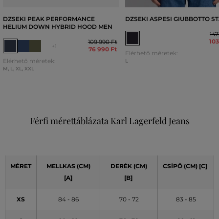
DZSEKI PEAK PERFORMANCE
DZSEKI ASPESI GIUBBOTTO S
HELIUM DOWN HYBRID HOOD MEN
147
103
109 990 Ft
+1
76 990 Ft
Elérhető méretek:
Elérhető méretek:
L
M
,
L
,
XL
,
XXL
Férfi mérettáblázata Karl Lagerfeld Jeans
MÉRET
MELLKAS (CM)
DERÉK (CM)
CSÍPŐ (CM) [C]
[A]
[B]
XS
84 - 86
70 - 72
83 - 85