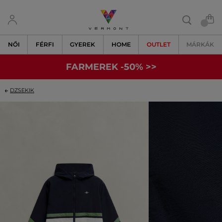
NŐI
FÉRFI
GYEREK
HOME
OUTLET
MÁRKÁK
FARMEREK -50% >>
DZSEKIK