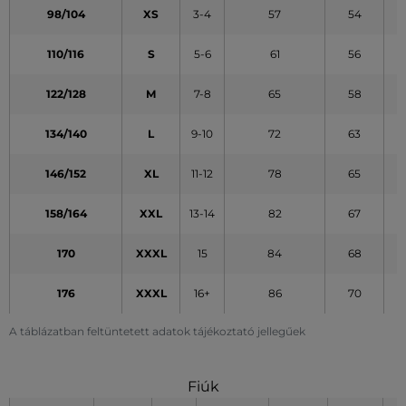
98/104
XS
3-4
57
54
110/116
S
5-6
61
56
122/128
M
7-8
65
58
134/140
L
9-10
72
63
146/152
XL
11-12
78
65
158/164
XXL
13-14
82
67
170
XXXL
15
84
68
176
XXXL
16+
86
70
A táblázatban feltüntetett adatok tájékoztató jellegűek
Fiúk