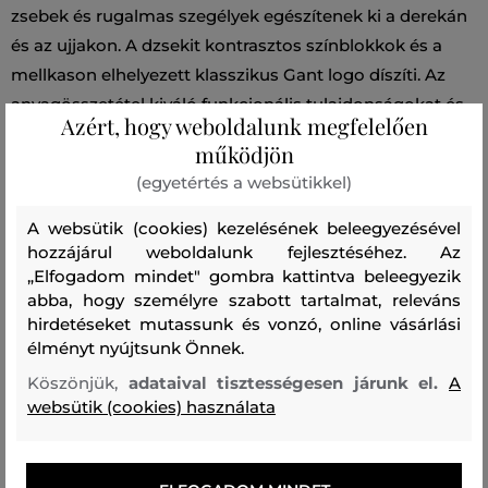
zsebek és rugalmas szegélyek egészítenek ki a derekán
és az ujjakon. A dzsekit kontrasztos színblokkok és a
mellkason elhelyezett klasszikus Gant logo díszíti. Az
anyagösszetétel kiváló funkcionális tulajdonságokat és
Azért, hogy weboldalunk megfelelően
rendkívül kellemes viseletet garantál. Nagyon ötletes és
működjön
praktikus darab, amely stílusosan kiegészíti a
(egyetértés a websütikkel)
mindennapi öltözéket.
A websütik (cookies) kezelésének beleegyezésével
hozzájárul weboldalunk fejlesztéséhez. Az
Szezon: SS26
Termék kódja
812300095-326-GB-433
„Elfogadom mindet" gombra kattintva beleegyezik
abba, hogy személyre szabott tartalmat, releváns
Összetétel
hirdetéseket mutassunk és vonzó, online vásárlási
élményt nyújtsunk Önnek.
Köszönjük,
adataival tisztességesen járunk el.
A
felső anyag
websütik (cookies) használata
NEJLON
100 %