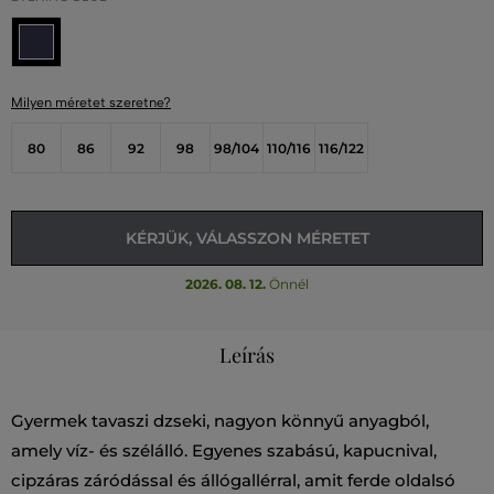
Milyen méretet szeretne?
80
86
92
98
98/104
110/116
116/122
KÉRJÜK, VÁLASSZON MÉRETET
2026. 08. 12.
Önnél
Leírás
Gyermek tavaszi dzseki, nagyon könnyű anyagból,
amely víz- és szélálló. Egyenes szabású, kapucnival,
cipzáras záródással és állógallérral, amit ferde oldalsó