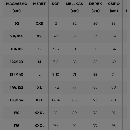
MAGASSÁG
MÉRET
KOR
MELLKAS
DERÉK
CSÍPŐ
(cm)
(cm)
(cm)
(cm)
L
92
XXS
2
52
50
53
98/104
XS
3-4
57
54
59
110/116
S
5-6
61
56
64
122/128
M
7-8
65
58
69
134/140
L
9-10
71
63
74
146/152
XL
11-12
77
68
80
158/164
XXL
13-14
85
73
88
170
XXXL
15
89
75
92
176
XXXL
16+
92
77
95