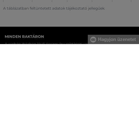
A táblázatban feltüntetett adatok tájékoztató jellegűek
MINDEN RAKTÁRON
Hagyjon üzenetet
A webáruházban lévő összes áru raktáron van.
AZ EREDETISÉG GARANCIÁJA
Cégünk több évtizedes értékesítési múlttal rendelkezik
Magyarországon. Nálunk mindig 100%-ban eredeti terméket vásárol.
INGYENES SZÁLLÍTÁST ÉS VISSZAKÜLDÉS
29 990 Ft feletti szállítás mindig ingyenes, az áru visszaküldéséért
soha nem kell fizetnie.
17 ÜZLET MAGYARORSZÁGON
A webáruházunk széles kínálatán kívül az üzleteinkben is
megvásárolhatja egyes termékeinket.