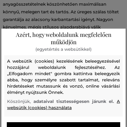
anyagösszetételnek köszönhetően maximálisan
könnyű, melegen tart és tartós. Az üreges szálas töltet
garantálja az alacsony karbantartási igényt. Nagyon
kényelmes, mégis stílusos alapdarabjává válik
Azért, hogy weboldalunk megfelelően
szabadidős öltözékének.
működjön
(egyetértés a websütikkel)
Szezon: FW24
Termék kódja
A14402_0GHBZ-624-DA-9XX-50
A websütik (cookies) kezelésének beleegyezésével
hozzájárul weboldalunk fejlesztéséhez. Az
„Elfogadom mindet" gombra kattintva beleegyezik
Összetétel
abba, hogy személyre szabott tartalmat, releváns
hirdetéseket mutassunk és vonzó, online vásárlási
élményt nyújtsunk Önnek.
felső anyag
NEJLON
Köszönjük,
adataival tisztességesen járunk el.
A
100 %
websütik (cookies) használata
Ajánlott termékek