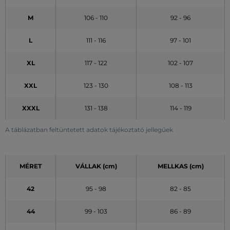
M
106 - 110
92 - 96
L
111 - 116
97 - 101
XL
117 - 122
102 - 107
XXL
123 - 130
108 - 113
XXXL
131 - 138
114 - 119
A táblázatban feltüntetett adatok tájékoztató jellegűek
MÉRET
VÁLLAK (cm)
MELLKAS (cm)
42
95 - 98
82 - 85
44
99 - 103
86 - 89