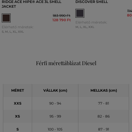
RIDGE ACE HIPE® ACE 3L SHELL
DISCOVER SHELL
JACKET
11
80
183 990 Ft
128 790 Ft
Elérhető méretek:
Elérhető méretek:
M
,
L
,
XL
,
XXL
S
,
M
,
L
,
XL
,
XXL
Férfi mérettáblázat Diesel
MÉRET
VÁLLAK (cm)
MELLKAS (cm)
XXS
90 - 94
77 - 81
XS
95 - 99
82 - 86
S
100 - 105
87 - 91