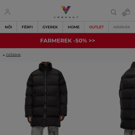
NŐI
FÉRFI
GYEREK
HOME
OUTLET
MÁRKÁK
FARMEREK -50% >>
DZSEKIK