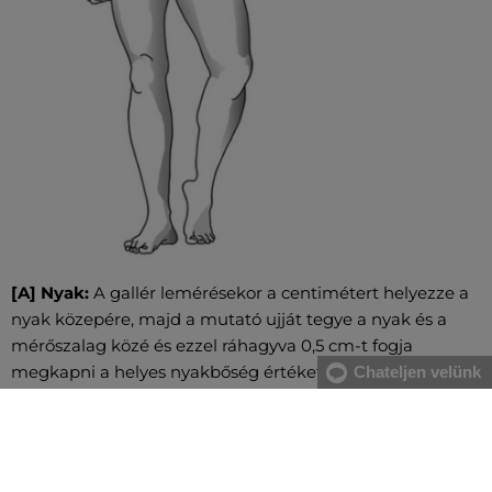
[A] Nyak:
A gallér lemérésekor a centimétert helyezze a
nyak közepére, majd a mutató ujját tegye a nyak és a
mérőszalag közé és ezzel ráhagyva 0,5 cm-t fogja
megkapni a helyes nyakbőség értéket.
Chateljen velünk
[A] Mellkas:
A mell legerősebb pontjánál, valamint a hát
legszélesebb részénél mérje magát, közvetlenül a hónalj
alatt végigvezetve két ujjal alátartva a centimétert.