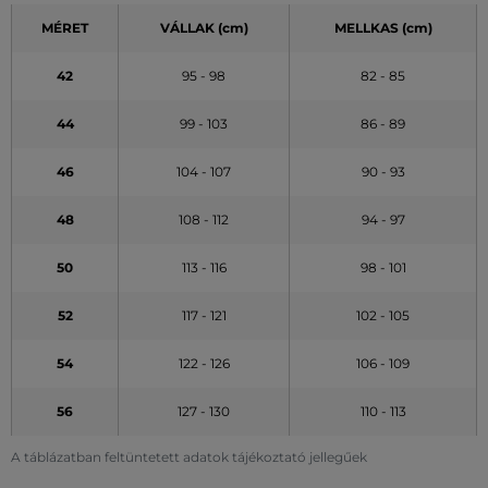
MÉRET
VÁLLAK (cm)
MELLKAS (cm)
42
95 - 98
82 - 85
44
99 - 103
86 - 89
46
104 - 107
90 - 93
48
108 - 112
94 - 97
50
113 - 116
98 - 101
52
117 - 121
102 - 105
54
122 - 126
106 - 109
56
127 - 130
110 - 113
A táblázatban feltüntetett adatok tájékoztató jellegűek