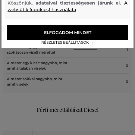
ÜGYFELEINKNEK ÁLTAL ÉRTÉKELT MÉRETEK
Köszönjük,
adataival tisztességesen járunk el.
A
websütik (cookies) használata
A méret sokkal kisebb, mint amit
0
viselek
A méret egy kicsit kisebb, mint
ELFOGADOM MINDET
1
amit viselek
RÉSZLETES BEÁLLÍTÁSOK
A méret megegyezik az általam
1
szokásosan viselt mérettel
A méret egy kicsit nagyobb, mint
0
amit általában viselek
A méret sokkal nagyobb, mint
0
amit viselek
Férfi mérettáblázat Diesel