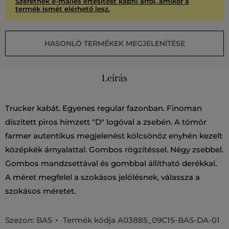
Szeretnék e-mailes értesítést kapni arról, amikor a
termék ismét elérhető lesz.
HASONLÓ TERMÉKEK MEGJELENÍTÉSE
Leírás
Trucker kabát. Egyenes regular fazonban. Finoman
díszített piros hímzett "D" logóval a zsebén. A tömör
farmer autentikus megjelenést kölcsönöz enyhén kezelt
középkék árnyalattal. Gombos rögzítéssel. Négy zsebbel.
Gombos mandzsettával és gombbal állítható derékkal.
A méret megfelel a szokásos jelölésnek, válassza a
szokásos méretet.
Szezon: BAS
Termék kódja
A03885_09C15-BAS-DA-01