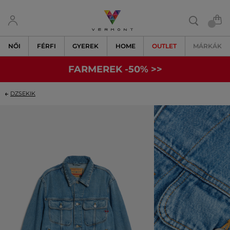
NŐI
FÉRFI
GYEREK
HOME
OUTLET
MÁRKÁK
FARMEREK -50% >>
DZSEKIK