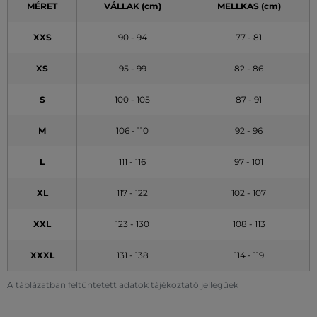
MÉRET
VÁLLAK (cm)
MELLKAS (cm)
XXS
90 - 94
77 - 81
XS
95 - 99
82 - 86
S
100 - 105
87 - 91
M
106 - 110
92 - 96
L
111 - 116
97 - 101
XL
117 - 122
102 - 107
XXL
123 - 130
108 - 113
XXXL
131 - 138
114 - 119
A táblázatban feltüntetett adatok tájékoztató jellegűek