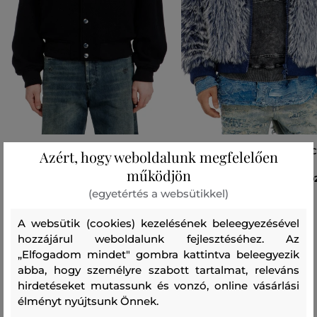
DZSEKI DIESEL J-ARRY-WRD JACKET
DZSEKI DIESEL W-VICTOR JA
Azért, hogy weboldalunk megfelelően
működjön
218 990 Ft
20
(egyetértés a websütikkel)
Elérhető méretek:
Elérhető méretek:
48
,
50
,
52
,
54
48
,
50
,
52
A websütik (cookies) kezelésének beleegyezésével
hozzájárul weboldalunk fejlesztéséhez. Az
„Elfogadom mindet" gombra kattintva beleegyezik
abba, hogy személyre szabott tartalmat, releváns
Recenziók
hirdetéseket mutassunk és vonzó, online vásárlási
élményt nyújtsunk Önnek.