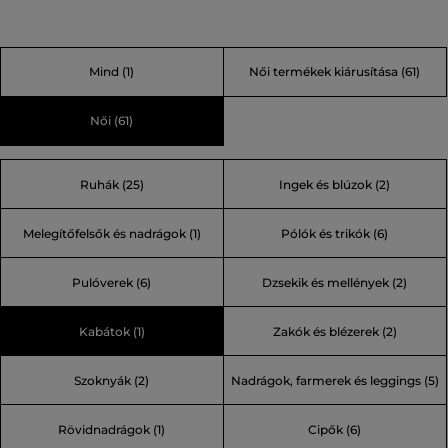
tervező, Donna Karan hozott létre, újraértelmezte a városi
stílust, és a modern design globális szimbólumává vált. A
Mind
(1)
Női termékek kiárusítása
(61)
munkahelyi találkozóktól az esti társasági eseményekig, a
DKNY nem csak divatot, hanem olyan életstílust kínál,
Női
(61)
amely olyan sokoldalú, mint Ön. Minden egyes kollekció a
kifinomultságot és a soha nem alvó metropolisz állandó
Ruhák (25)
Ingek és blúzok (2)
mozgását tükrözi.
Melegítőfelsők és nadrágok (1)
Pólók és trikók (6)
Pulóverek (6)
Dzsekik és mellények (2)
Kabátok (1)
Zakók és blézerek (2)
Szoknyák (2)
Nadrágok, farmerek és leggings (5)
Rövidnadrágok (1)
Cipők (6)