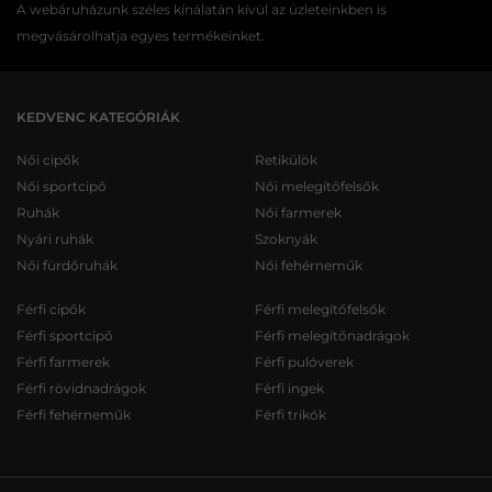
A webáruházunk széles kínálatán kívül az üzleteinkben is
megvásárolhatja egyes termékeinket.
KEDVENC KATEGÓRIÁK
Női cipők
Retikülök
Női sportcipő
Női melegítőfelsők
Ruhák
Női farmerek
Nyári ruhák
Szoknyák
Női fürdőruhák
Női fehérneműk
Férfi cipők
Férfi melegítőfelsők
Férfi sportcipő
Férfi melegítőnadrágok
Férfi farmerek
Férfi pulóverek
Férfi rövidnadrágok
Férfi ingek
Férfi fehérneműk
Férfi trikók