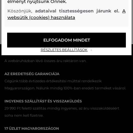
élményt nyújtsunk Önnek.
KABÁT DKNY WOOL COAT
Köszönjük,
adataival tisztességesen járunk el.
A
143 990 Ft
websütik (cookies) használata
43 190 Ft
Elérhető méretek:
L
ELFOGADOM MINDET
RÉSZLETES BEÁLLÍTÁSOK
MINDEN RAKTÁRON
A webáruházban lévő összes áru raktáron van.
AZ EREDETISÉG GARANCIÁJA
Cégünk több évtizedes értékesítési múlttal rendelkezik
Magyarországon. Nálunk mindig 100%-ban eredeti terméket vásárol.
INGYENES SZÁLLÍTÁST ÉS VISSZAKÜLDÉS
29 990 Ft feletti szállítás mindig ingyenes, az áru visszaküldéséért
soha nem kell fizetnie.
17 ÜZLET MAGYARORSZÁGON