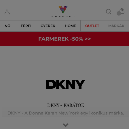
NŐI
FÉRFI
GYEREK
HOME
OUTLET
MÁRKÁK
FARMEREK -50% >>
DKNY - KABÁTOK
DKNY - A Donna Karan New York egy ikonikus márka,
amely New York dinamizmusát és energiáját testesíti
meg. Az 1984-es megalapítása óta, amelyet a látnok