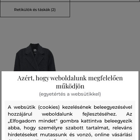
Retikülök és táskák (2)
Azért, hogy weboldalunk megfelelően
működjön
(egyetértés a websütikkel)
A websütik (cookies) kezelésének beleegyezésével
hozzájárul weboldalunk fejlesztéséhez. Az
AKCIÓ -70%
„Elfogadom mindet" gombra kattintva beleegyezik
UTOLSÓ ESÉLY
abba, hogy személyre szabott tartalmat, releváns
hirdetéseket mutassunk és vonzó, online vásárlási