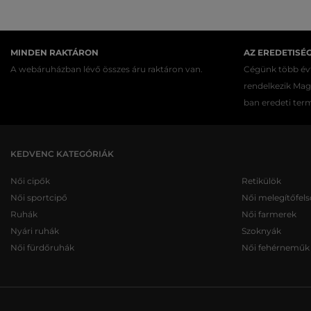
MINDEN RAKTÁRON
AZ EREDETISÉ
A webáruházban lévő összes áru raktáron van.
Cégünk több évt
rendelkezik Ma
ban eredeti ter
KEDVENC KATEGÓRIÁK
Női cipők
Retikülök
Női sportcipő
Női melegítőfels
Ruhák
Női farmerek
Nyári ruhák
Szoknyák
Női fürdőruhák
Női fehérneműk