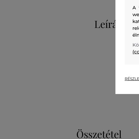
A 
we
Leírás
ka
re
él
Kö
(c
RÉSZLE
Összetétel