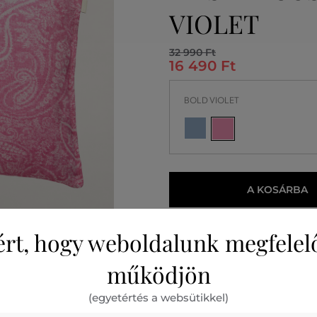
VIOLET
32 990 Ft
16 490 Ft
BOLD VIOLET
A KOSÁRBA
2026. 08. 11.
Önnél
ért, hogy weboldalunk megfelel
működjön
(egyetértés a websütikkel)