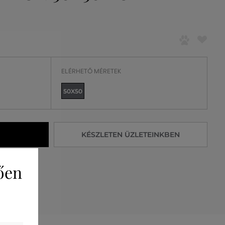
ELÉRHETŐ MÉRETEK
50X50
KÉSZLETEN ÜZLETEINKBEN
ően