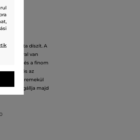
rul
bra
at,
ási
tik
asmírminta díszít. A
ett cipzárral van
zív vászon és a finom
tósságot és az
zítő, amely remekül
gyaránt megállja majd
0