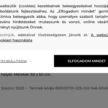
websütik (cookies) kezelésének beleegyezésével hozzájá
boldalunk fejlesztéséhez. Az „Elfogadom mindet" gom
ttintva beleegyezik abba, hogy személyre szabott tartalm
leváns hirdetéseket mutassunk és vonzó, online vásárl
ményt nyújtsunk Önnek.
szönjük,
adataival tisztességesen járunk el.
A websü
Dekoratív párnahuzat, amelyet teljes egészében jacquard k
ookies) használata
varrásban bőrből készült címkét találunk. A párnahuzat rejt
ellátva, amely megkönnyíti a levételt és a mosást. Az exklu
merinógyapjú kombinációja biztosítja a könnyűséget, a tar
ELFOGADOM MINDET
alacsony karbantartási igényt. Tökéletesen stílusos kiegés
TES BEÁLLÍTÁSOK
kombinálható és kültéri, valamint beltéri dekorációként e
helyét. Méretek: 50 x 50 cm.
Szezon: SS25
Termék kódja
853103701-325-GH-546-50x5