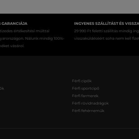
G GARANCIÁJA
INGYENES SZÁLLÍTÁST ÉS VISSZ
izedes értékesítési múlttal
29 990 Ft feletti szállítás mindig in
gyarországon. Nálunk mindig 100%-
visszaküldéséért soha nem kell fize
méket vásárol.
Férfi cipők
ők
Férfi sportcipő
Férfi farmerek
Férfi rövidnadrágok
Férfi fehérneműk