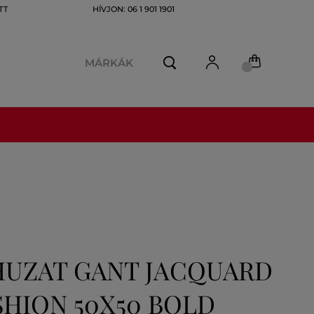
TT
HÍVJON: 06 1 901 1901
MÁRKÁK
HUZAT GANT JACQUARD
SHION 50X50 BOLD