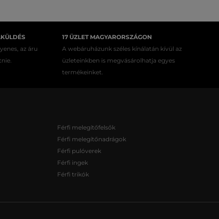
AKÜLDÉS
17 ÜZLET MAGYARORSZÁGON
gyenes, az áru
A webáruházunk széles kínálatán kívül az
tnie.
üzleteinkben is megvásárolhatja egyes
termékeinket.
Férfi melegítőfelsők
Férfi melegítőnadrágok
Férfi pulóverek
Férfi ingek
Férfi trikók