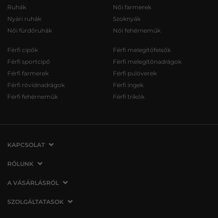
Ruhák
Női farmerek
Nyári ruhák
Szoknyák
Női fürdőruhák
Női fehérneműk
Férfi cipők
Férfi melegítőfelsők
Férfi sportcipő
Férfi melegítőnadrágok
Férfi farmerek
Férfi pulóverek
Férfi rövidnadrágok
Férfi ingek
Férfi fehérneműk
Férfi trikók
KAPCSOLAT
VERMONT Services Slovakia s. r. o.
RÓLUNK
Vlčie hrdlo 53
Cégünkről
A VÁSÁRLÁSRÓL
821 07 Bratislava
Elérhetőség
Szlovákia
A vásárlás menete
SZOLGÁLTATASOK
Üzleteink
tel.:
06 1 901 1901
Általános szerződési feltételek
Affiliate