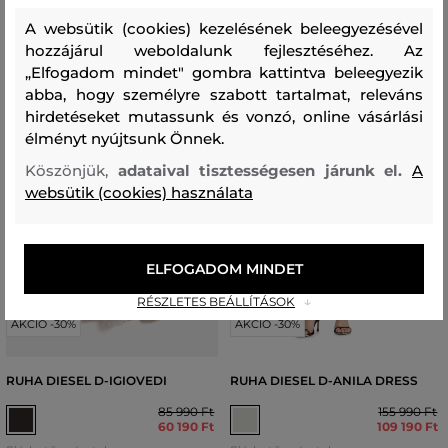
A websütik (cookies) kezelésének beleegyezésével
hozzájárul weboldalunk fejlesztéséhez. Az
„Elfogadom mindet" gombra kattintva beleegyezik
abba, hogy személyre szabott tartalmat, releváns
hirdetéseket mutassunk és vonzó, online vásárlási
élményt nyújtsunk Önnek.
Köszönjük,
adataival tisztességesen járunk el.
A
websütik (cookies) használata
ELFOGADOM MINDET
RÉSZLETES BEÁLLÍTÁSOK
AKCIÓ -30%
AKCIÓ -30%
RUHA DIESEL D-IGIOVEDI
RUHA DIESEL D-ANILA DRESS
85 990 Ft
155 990 Ft
60 190 Ft
109 190 Ft