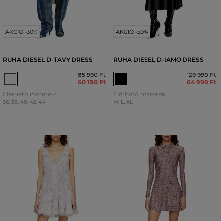
AKCIÓ -30%
AKCIÓ -50%
RUHA DIESEL D-TAVY DRESS
RUHA DIESEL D-IAMO DRESS
85 990 Ft
129 990 Ft
60 190 Ft
64 990 Ft
Elérhető méretek:
Elérhető méretek:
36
,
38
,
40
,
42
,
44
M
,
L
,
XL