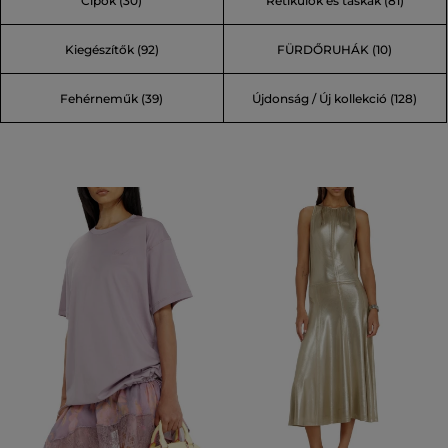
Cipők (30)
Retikülök és táskák (81)
(96)
Kiegészítők (92)
FÜRDŐRUHÁK (10)
Fehérneműk (39)
Újdonság / Új kollekció (128)