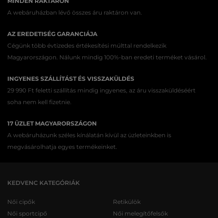
MINDEN RAKTÁRON
A webáruházban lévő összes áru raktáron van.
AZ EREDETISÉG GARANCIÁJA
Cégünk több évtizedes értékesítési múlttal rendelkezik
Magyarországon. Nálunk mindig 100%-ban eredeti terméket vásárol.
INGYENES SZÁLLÍTÁST ÉS VISSZAKÜLDÉS
29 990 Ft feletti szállítás mindig ingyenes, az áru visszaküldéséért
soha nem kell fizetnie.
17 ÜZLET MAGYARORSZÁGON
A webáruházunk széles kínálatán kívül az üzleteinkben is
megvásárolhatja egyes termékeinket.
KEDVENC KATEGÓRIÁK
Női cipők
Retikülök
Női sportcipő
Női melegítőfelsők