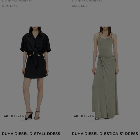
Elérhető méretek:
Elérhető méretek:
S
,
M
,
L
,
XL
XS
,
S
,
M
,
L
AKCIÓ -30%
AKCIÓ -30%
RUHA DIESEL D-STALL DRESS
RUHA DIESEL D-ESTIGA-S1 DRESS