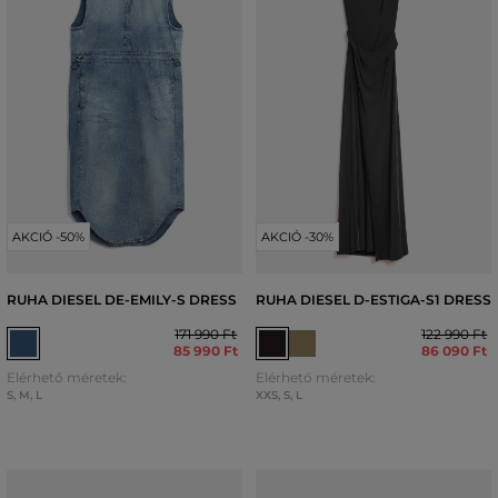
AKCIÓ -50%
AKCIÓ -30%
RUHA DIESEL DE-EMILY-S DRESS
RUHA DIESEL D-ESTIGA-S1 DRESS
171 990 Ft
122 990 Ft
85 990 Ft
86 090 Ft
Elérhető méretek:
Elérhető méretek:
S
,
M
,
L
XXS
,
S
,
L