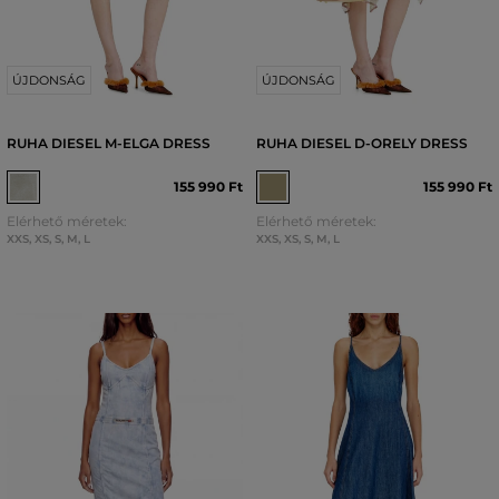
ÚJDONSÁG
ÚJDONSÁG
RUHA DIESEL M-ELGA DRESS
RUHA DIESEL D-ORELY DRESS
155 990 Ft
155 990 Ft
Elérhető méretek:
Elérhető méretek:
XXS
,
XS
,
S
,
M
,
L
XXS
,
XS
,
S
,
M
,
L