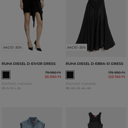
AKCIÓ -30%
AKCIÓ -30%
RUHA DIESEL D-EIVOR DRESS
RUHA DIESEL D-EBRA-S1 DRESS
79 990 Ft
175 990 Ft
55 990 Ft
123 190 Ft
Elérhető méretek:
Elérhető méretek:
XS
,
S
,
M
,
L
,
XL
38
,
40
,
42
,
44
,
46