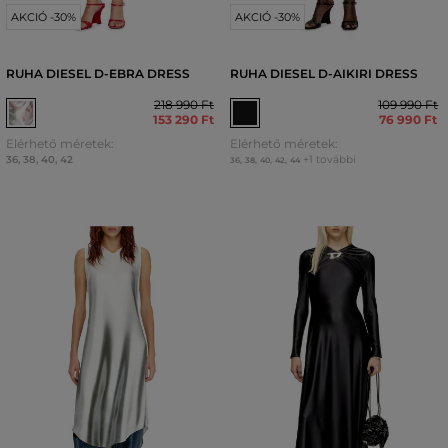
AKCIÓ -30%
AKCIÓ -30%
RUHA DIESEL D-EBRA DRESS
RUHA DIESEL D-AIKIRI DRESS
218 990 Ft
109 990 Ft
153 290 Ft
76 990 Ft
Elérhető méretek:
Elérhető méretek:
36
,
38
,
40
,
42
+1 további
36
,
38
,
40
,
42
,
44