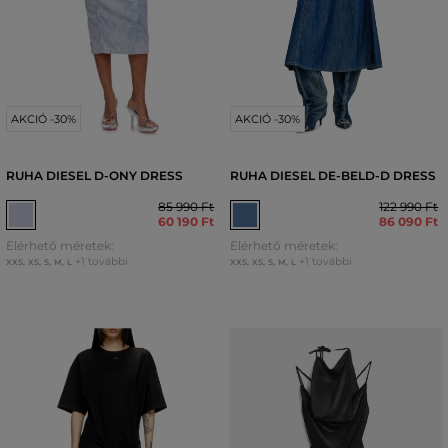
AKCIÓ -30%
AKCIÓ -30%
RUHA DIESEL D-ONY DRESS
RUHA DIESEL DE-BELD-D DRESS
85 990 Ft
122 990 Ft
60 190 Ft
86 090 Ft
Elérhető méretek:
Elérhető méretek:
+1 további
+1 további
XXS
,
XS
,
S
,
M
,
L
XXS
,
XS
,
S
,
M
,
L