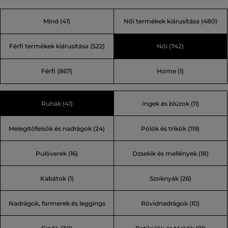
farmermárkává nőtte ki magát, vagy ez már egy
Mind
(41)
Női termékek kiárusítása
(480)
életstílus? Lépjen túl a korlátain, és mutassa meg
egyéniségét, az igazi énjét a mai globalizált világban!
Férfi termékek kiárusítása
(522)
Női
(742)
Férfi
(867)
Home
(1)
Ruhák (41)
Ingek és blúzok (11)
Melegítőfelsők és nadrágok (24)
Pólók és trikók (119)
Pulóverek (16)
Dzsekik és mellények (18)
Kabátok (1)
Szoknyák (26)
Nadrágok, farmerek és leggings
Rövidnadrágok (10)