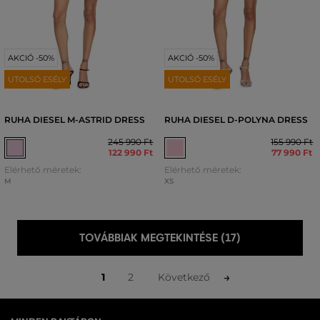
AKCIÓ -50%
AKCIÓ -50%
UTOLSÓ ESÉLY
UTOLSÓ ESÉLY
RUHA DIESEL M-ASTRID DRESS
RUHA DIESEL D-POLYNA DRESS
245 990 Ft
155 990 Ft
122 990 Ft
77 990 Ft
Elérhető méretek:
Elérhető méretek:
M
XS
TOVÁBBIAK MEGTEKINTÉSE (17)
1
2
Következő