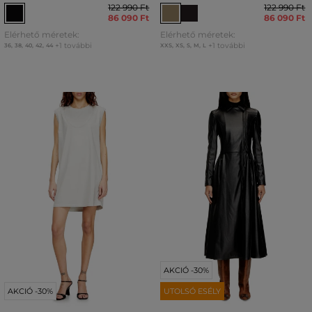
122 990 Ft
122 990 Ft
86 090 Ft
86 090 Ft
Elérhető méretek:
Elérhető méretek:
+1 további
+1 további
36
,
38
,
40
,
42
,
44
XXS
,
XS
,
S
,
M
,
L
AKCIÓ -30%
AKCIÓ -30%
UTOLSÓ ESÉLY