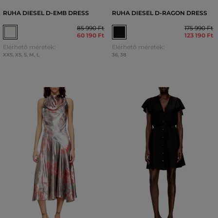
RUHA DIESEL D-EMB DRESS
RUHA DIESEL D-RAGON DRESS
85 990 Ft
175 990 Ft
60 190 Ft
123 190 Ft
Elérhető méretek:
Elérhető méretek:
XXS
,
XS
,
S
,
M
,
L
36
,
38