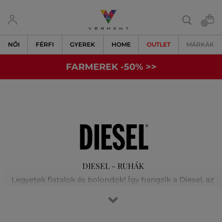
NŐI
FÉRFI
GYEREK
HOME
OUTLET
MÁRKÁK
FARMEREK -50% >>
DIESEL - RUHÁK
Legyetek fiatalok és bolondok! Így hangzik a Diesel, az
ambiciózus olasz márka, egyik kampányüzenete.
Olaszország északkeleti részén található kisváros szerény
viszonyaiból indult és nemzetközileg elismert