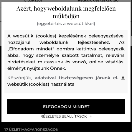
Cipők (30)
Retikülök és táskák (80)
(96)
Azért, hogy weboldalunk megfelelően
működjön
Kiegészítők (92)
FÜRDŐRUHÁK (10)
(egyetértés a websütikkel)
Fehérneműk (39)
Újdonság / Új kollekció (128)
A websütik (cookies) kezelésének beleegyezésével
hozzájárul weboldalunk fejlesztéséhez. Az
„Elfogadom mindet" gombra kattintva beleegyezik
abba, hogy személyre szabott tartalmat, releváns
MINDEN RAKTÁRON
hirdetéseket mutassunk és vonzó, online vásárlási
A webáruházban lévő összes áru raktáron van.
élményt nyújtsunk Önnek.
AZ EREDETISÉG GARANCIÁJA
Köszönjük,
adataival tisztességesen járunk el.
A
Cégünk több évtizedes értékesítési múlttal rendelkezik
websütik (cookies) használata
Magyarországon. Nálunk mindig 100%-ban eredeti terméket vásárol.
INGYENES SZÁLLÍTÁST ÉS VISSZAKÜLDÉS
ELFOGADOM MINDET
29 990 Ft feletti szállítás mindig ingyenes, az áru visszaküldéséért
RÉSZLETES BEÁLLÍTÁSOK
soha nem kell fizetnie.
17 ÜZLET MAGYARORSZÁGON