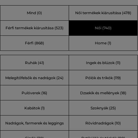
farmermárkává nőtte ki magát, vagy ez már egy
Mind
(0)
Női termékek kiárusítása
(478)
életstílus? Lépjen túl a korlátain, és mutassa meg
egyéniségét, az igazi énjét a mai globalizált világban!
Férfi termékek kiárusítása
(523)
Női
(740)
Férfi
(868)
Home
(1)
Ruhák (41)
Ingek és blúzok (11)
Melegítőfelsők és nadrágok (24)
Pólók és trikók (119)
Pulóverek (16)
Dzsekik és mellények (18)
Kabátok (1)
Szoknyák (25)
Nadrágok, farmerek és leggings
Rövidnadrágok (10)