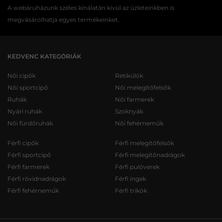
A webáruházunk széles kínálatán kívül az üzleteinkben is
megvásárolhatja egyes termékeinket.
KEDVENC KATEGÓRIÁK
Női cipők
Retikülök
Női sportcipő
Női melegítőfelsők
Ruhák
Női farmerek
Nyári ruhák
Szoknyák
Női fürdőruhák
Női fehérneműk
Férfi cipők
Férfi melegítőfelsők
Férfi sportcipő
Férfi melegítőnadrágok
Férfi farmerek
Férfi pulóverek
Férfi rövidnadrágok
Férfi ingek
Férfi fehérneműk
Férfi trikók