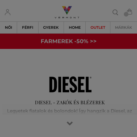
NŐI
FÉRFI
GYEREK
HOME
OUTLET
MÁRKÁK
FARMEREK -50% >>
DIESEL - ZAKÓK ÉS BLÉZEREK
Legyetek fiatalok és bolondok! Így hangzik a Diesel, az
ambiciózus olasz márka, egyik kampányüzenete.
Olaszország északkeleti részén található kisváros szerény
viszonyaiból indult és nemzetközileg elismert