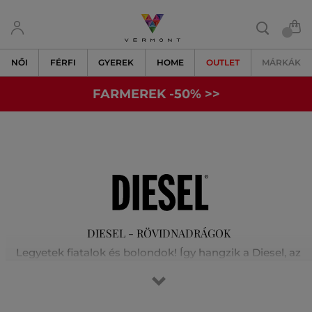
NŐI
FÉRFI
GYEREK
HOME
OUTLET
MÁRKÁK
FARMEREK -50% >>
DIESEL - RÖVIDNADRÁGOK
Legyetek fiatalok és bolondok! Így hangzik a Diesel, az
ambiciózus olasz márka, egyik kampányüzenete.
Olaszország északkeleti részén található kisváros szerény
viszonyaiból indult és nemzetközileg elismert