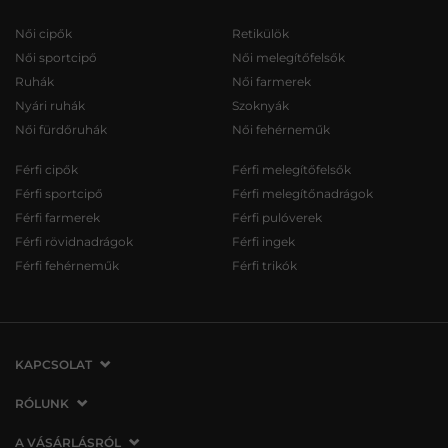
Női cipők
Retikülök
Női sportcipő
Női melegítőfelsők
Ruhák
Női farmerek
Nyári ruhák
Szoknyák
Női fürdőruhák
Női fehérneműk
Férfi cipők
Férfi melegítőfelsők
Férfi sportcipő
Férfi melegítőnadrágok
Férfi farmerek
Férfi pulóverek
Férfi rövidnadrágok
Férfi ingek
Férfi fehérneműk
Férfi trikók
KAPCSOLAT
VERMONT Services Slovakia s. r. o.
RÓLUNK
Vlčie hrdlo 53
Cégünkről
A VÁSÁRLÁSRÓL