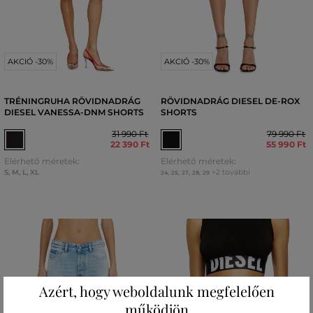
AKCIÓ -30%
AKCIÓ -30%
TRÉNINGRUHA RÖVIDNADRÁG
RÖVIDNADRÁG DIESEL DE-ROX
DIESEL VANESSA-DNM SHORTS
SHORTS
31 990 Ft
79 990 Ft
22 390 Ft
55 990 Ft
Elérhető méretek:
Elérhető méretek:
S
,
M
,
L
,
XL
+2 további
24
,
25
,
27
,
28
,
29
Azért, hogy weboldalunk megfelelően
működjön