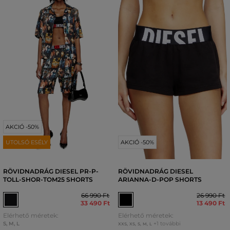
AKCIÓ -50%
UTOLSÓ ESÉLY
AKCIÓ -50%
RÖVIDNADRÁG DIESEL PR-P-
RÖVIDNADRÁG DIESEL
TOLL-SHOR-TOM25 SHORTS
ARIANNA-D-POP SHORTS
66 990 Ft
26 990 Ft
33 490 Ft
13 490 Ft
Elérhető méretek:
Elérhető méretek:
S
,
M
,
L
+1 további
XXS
,
XS
,
S
,
M
,
L