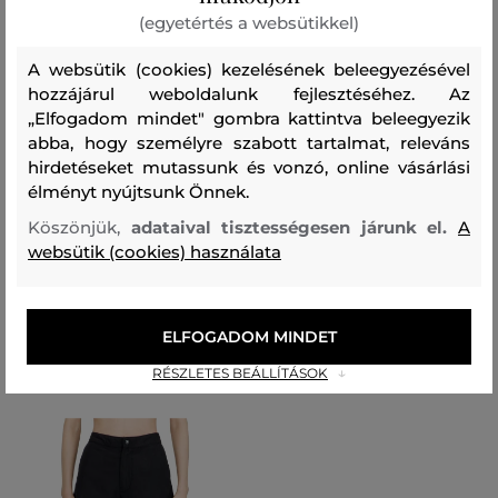
(egyetértés a websütikkel)
A websütik (cookies) kezelésének beleegyezésével
hozzájárul weboldalunk fejlesztéséhez. Az
„Elfogadom mindet" gombra kattintva beleegyezik
AKCIÓ -30%
abba, hogy személyre szabott tartalmat, releváns
hirdetéseket mutassunk és vonzó, online vásárlási
UTOLSÓ ESÉLY
AKCIÓ -30%
élményt nyújtsunk Önnek.
Köszönjük,
adataival tisztességesen járunk el.
A
RÖVIDNADRÁG DIESEL DE-SIRE-
TRÉNINGRUHA RÖVIDNADRÁG
SHORT SHORTS
DIESEL MIRANDA-D-POP
websütik (cookies) használata
79 990 Ft
31 990 Ft
55 990 Ft
22 390 Ft
Elérhető méretek:
Elérhető méretek:
ELFOGADOM MINDET
26
,
28
XXS
,
XS
,
S
,
M
,
XL
RÉSZLETES BEÁLLÍTÁSOK