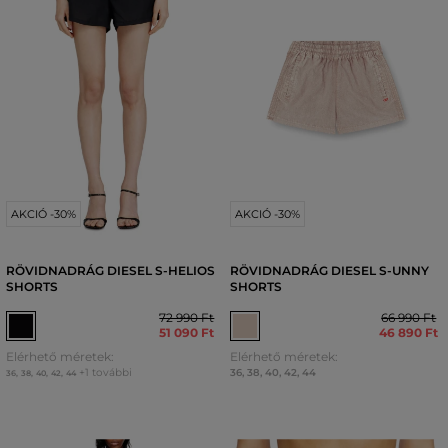
AKCIÓ -30%
AKCIÓ -30%
RÖVIDNADRÁG DIESEL S-HELIOS
RÖVIDNADRÁG DIESEL S-UNNY
SHORTS
SHORTS
72 990 Ft
66 990 Ft
51 090 Ft
46 890 Ft
Elérhető méretek:
Elérhető méretek:
+1 további
36
,
38
,
40
,
42
,
44
36
,
38
,
40
,
42
,
44