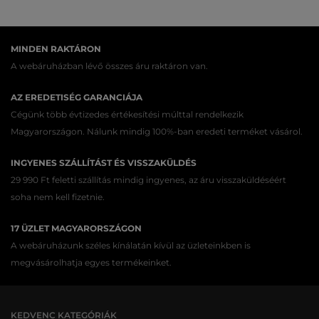
MINDEN RAKTÁRON
A webáruházban lévő összes áru raktáron van.
AZ EREDETISÉG GARANCIÁJA
Cégünk több évtizedes értékesítési múlttal rendelkezik
Magyarországon. Nálunk mindig 100%-ban eredeti terméket vásárol.
INGYENES SZÁLLÍTÁST ÉS VISSZAKÜLDÉS
29 990 Ft feletti szállítás mindig ingyenes, az áru visszaküldéséért
soha nem kell fizetnie.
17 ÜZLET MAGYARORSZÁGON
A webáruházunk széles kínálatán kívül az üzleteinkben is
megvásárolhatja egyes termékeinket.
KEDVENC KATEGÓRIÁK