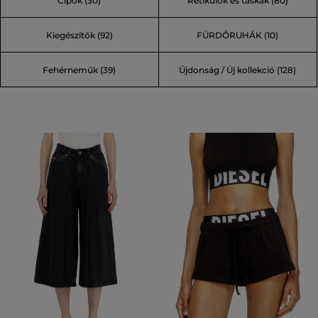
Cipők (30)
Retikülök és táskák (80)
(95)
Kiegészítők (92)
FÜRDŐRUHÁK (10)
Fehérneműk (39)
Újdonság / Új kollekció (128)