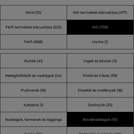
farmermárkává nőtte ki magát, vagy ez már egy
Mind
(10)
Női termékek kiárusítása
(477)
életstílus? Lépjen túl a korlátain, és mutassa meg
egyéniségét, az igazi énjét a mai globalizált világban!
Férfi termékek kiárusítása
(523)
Női
(739)
Férfi
(868)
Home
(1)
Ruhák (41)
Ingek és blúzok (11)
Melegítőfelsők és nadrágok (24)
Pólók és trikók (119)
Pulóverek (16)
Dzsekik és mellények (18)
Kabátok (1)
Szoknyák (25)
Nadrágok, farmerek és leggings
Rövidnadrágok (10)