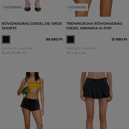
ÚJDONSÁG
ÚJDONSÁG
RÖVIDNADRÁG DIESEL DE-ORDE
TRÉNINGRUHA RÖVIDNADRÁG
SHORTS
DIESEL MIRANDA-D-POP
99 990 Ft
31 990 Ft
Elérhető méretek:
Elérhető méretek:
25
,
26
,
27
,
28
,
29
XS
,
S
,
M
,
L
,
XL