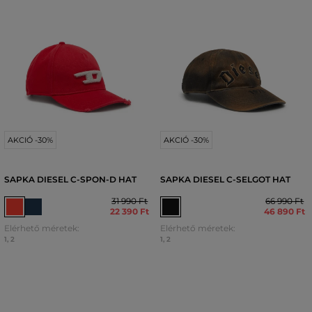
AKCIÓ -30%
AKCIÓ -30%
SAPKA DIESEL C-SPON-D HAT
SAPKA DIESEL C-SELGOT HAT
31 990 Ft
66 990 Ft
22 390 Ft
46 890 Ft
Elérhető méretek:
Elérhető méretek:
1
,
2
1
,
2