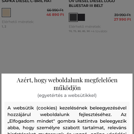
SAPKA DIESEL C-BRIL HAT
ÖV DIESEL DIESEL LOGO
BLUESTAR III BELT
66 990 Ft
46 890 Ft
39 990 Ft
27 990 Ft
Elérhető méretek:
Elérhető méretek:
1
,
2
+4 további
70
,
75
,
80
,
85
,
90
Azért, hogy weboldalunk megfelelően
működjön
(egyetértés a websütikkel)
A websütik (cookies) kezelésének beleegyezésével
hozzájárul weboldalunk fejlesztéséhez. Az
„Elfogadom mindet" gombra kattintva beleegyezik
abba, hogy személyre szabott tartalmat, releváns