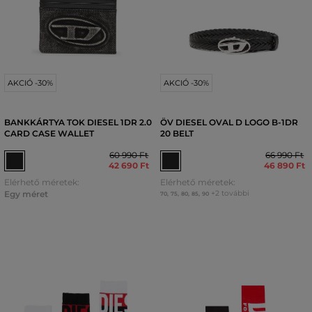
AKCIÓ -30%
AKCIÓ -30%
BANKKÁRTYA TOK DIESEL 1DR 2.0
ÖV DIESEL OVAL D LOGO B-1DR
CARD CASE WALLET
20 BELT
60 990 Ft
66 990 Ft
42 690 Ft
46 890 Ft
Elérhető méretek:
Elérhető méretek:
Egy méret
+2 további
70
,
75
,
80
,
85
,
90