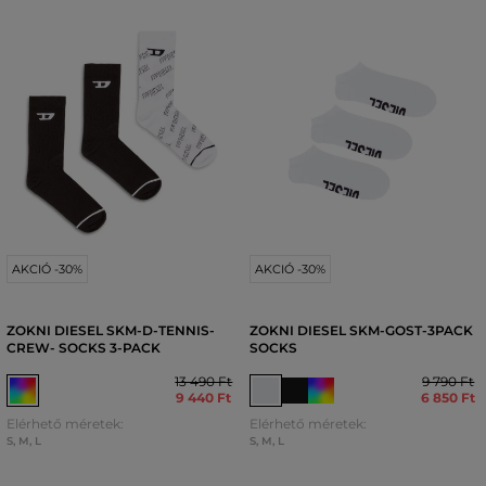
AKCIÓ -30%
AKCIÓ -30%
ZOKNI DIESEL SKM-D-TENNIS-
ZOKNI DIESEL SKM-GOST-3PACK
CREW- SOCKS 3-PACK
SOCKS
13 490 Ft
9 790 Ft
9 440 Ft
6 850 Ft
Elérhető méretek:
Elérhető méretek:
S
,
M
,
L
S
,
M
,
L