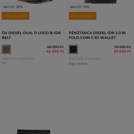
AKCIÓ -30%
AKCIÓ -30%
UTOLSÓ ESÉLY
UTOLSÓ ESÉLY
ÖV DIESEL OVAL D LOGO B-1DR
PÉNZTÁRCA DIESEL 1DR 2.0 BI
BELT
FOLD COIN S 3D WALLET
66 990 Ft
79 990 Ft
46 890 Ft
55 990 Ft
Elérhető méretek:
Elérhető méretek:
110
Egy méret