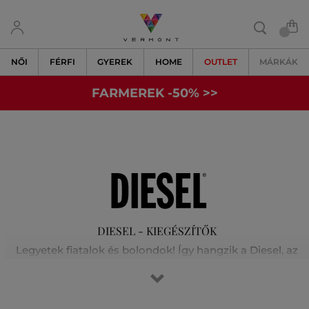
NŐI
FÉRFI
GYEREK
HOME
OUTLET
MÁRKÁK
FARMEREK -50% >>
DIESEL - KIEGÉSZÍTŐK
Legyetek fiatalok és bolondok! Így hangzik a Diesel, az
ambiciózus olasz márka, egyik kampányüzenete.
Olaszország északkeleti részén található kisváros szerény
viszonyaiból indult és nemzetközileg elismert