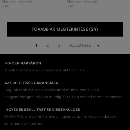
Elérhető méretek:
Elérhető méretek:
S
,
M
,
L
S
,
M
,
L
TOVÁBBIAK MEGTEKINTÉSE (24)
1
2
3
Következő
MINDEN RAKTÁRON
A webáruházban lévő összes áru raktáron van.
AZ EREDETISÉG GARANCIÁJA
Cégünk több évtizedes értékesítési múlttal rendelkezik
Magyarországon. Nálunk mindig 100%-ban eredeti terméket vásárol.
INGYENES SZÁLLÍTÁST ÉS VISSZAKÜLDÉS
29 990 Ft feletti szállítás mindig ingyenes, az áru visszaküldéséért
soha nem kell fizetnie.