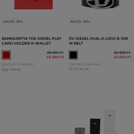
AKCIÓ -30%
AKCIÓ -30%
BANKKÁRTYA TOK DIESEL PLAY
ÖV DIESEL OVAL D LOGO B-1DR
CARD HOLDER III WALLET
W BELT
66 990 Ft
60 990 Ft
46 890 Ft
42 690 Ft
Elérhető méretek:
Elérhető méretek:
Egy méret
70
,
75
,
80
,
90