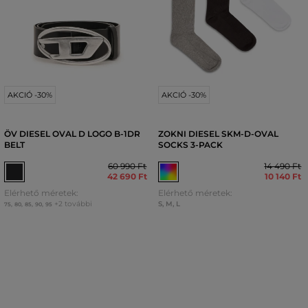
AKCIÓ -30%
AKCIÓ -30%
ÖV DIESEL OVAL D LOGO B-1DR
ZOKNI DIESEL SKM-D-OVAL
BELT
SOCKS 3-PACK
60 990 Ft
14 490 Ft
42 690 Ft
10 140 Ft
Elérhető méretek:
Elérhető méretek:
+2 további
S
,
M
,
L
75
,
80
,
85
,
90
,
95