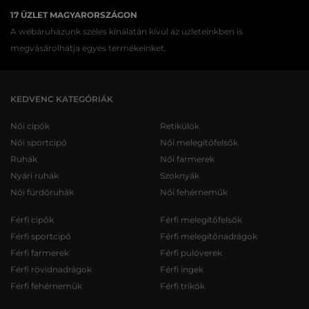
17 ÜZLET MAGYARORSZÁGON
A webáruházunk széles kínálatán kívül az üzleteinkben is
megvásárolhatja egyes termékeinket.
KEDVENC KATEGÓRIÁK
Női cipők
Retikülök
Női sportcipő
Női melegítőfelsők
Ruhák
Női farmerek
Nyári ruhák
Szoknyák
Női fürdőruhák
Női fehérneműk
Férfi cipők
Férfi melegítőfelsők
Férfi sportcipő
Férfi melegítőnadrágok
Férfi farmerek
Férfi pulóverek
Férfi rövidnadrágok
Férfi ingek
Férfi fehérneműk
Férfi trikók