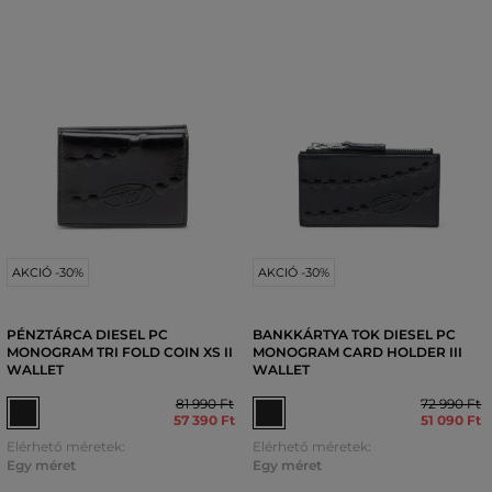
AKCIÓ -30%
AKCIÓ -30%
PÉNZTÁRCA DIESEL PC
BANKKÁRTYA TOK DIESEL PC
MONOGRAM TRI FOLD COIN XS II
MONOGRAM CARD HOLDER III
WALLET
WALLET
81 990 Ft
72 990 Ft
57 390 Ft
51 090 Ft
Elérhető méretek:
Elérhető méretek:
Egy méret
Egy méret