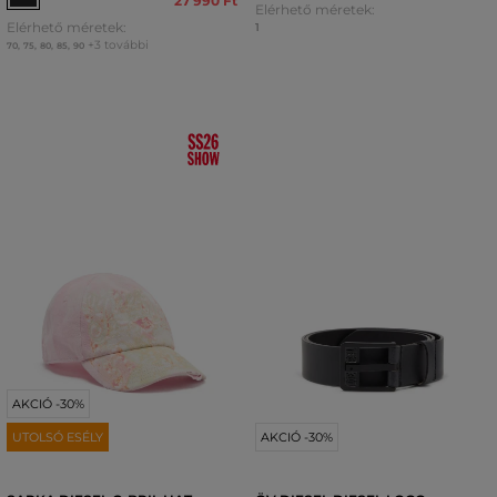
27 990 Ft
Elérhető méretek:
Elérhető méretek:
1
+3 további
70
,
75
,
80
,
85
,
90
AKCIÓ -30%
UTOLSÓ ESÉLY
AKCIÓ -30%