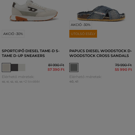
AKCIÓ -30%
AKCIÓ -30%
UTOLSÓ ESÉLY
SPORTCIPŐ DIESEL TAME-D S-
PAPUCS DIESEL WOODSTOCK D-
TAME D-UP SNEAKERS
WOODSTOCK CROSS SANDALS
81 990 Ft
79 990 Ft
57 390 Ft
55 990 Ft
Elérhető méretek:
Elérhető méretek:
+2 további
40
,
41
40
,
41
,
42
,
43
,
44