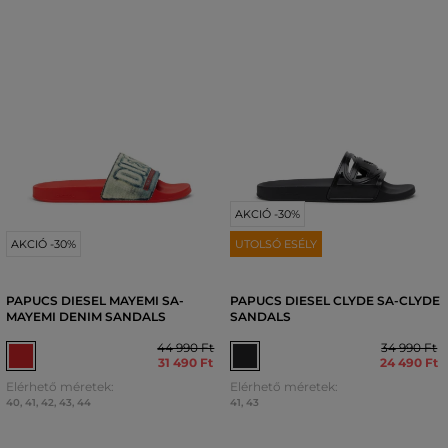
AKCIÓ -30%
AKCIÓ -30%
UTOLSÓ ESÉLY
PAPUCS DIESEL MAYEMI SA-
PAPUCS DIESEL CLYDE SA-CLYDE
MAYEMI DENIM SANDALS
SANDALS
44 990 Ft
34 990 Ft
31 490 Ft
24 490 Ft
Elérhető méretek:
Elérhető méretek:
40
,
41
,
42
,
43
,
44
41
,
43