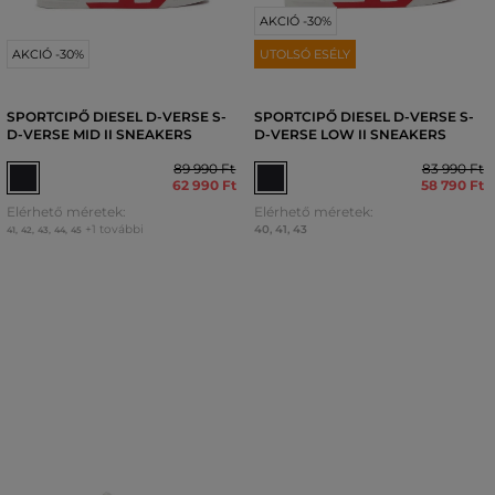
AKCIÓ -30%
AKCIÓ -30%
UTOLSÓ ESÉLY
SPORTCIPŐ DIESEL D-VERSE S-
SPORTCIPŐ DIESEL D-VERSE S-
D-VERSE MID II SNEAKERS
D-VERSE LOW II SNEAKERS
89 990 Ft
83 990 Ft
62 990 Ft
58 790 Ft
Elérhető méretek:
Elérhető méretek:
+1 további
40
,
41
,
43
41
,
42
,
43
,
44
,
45