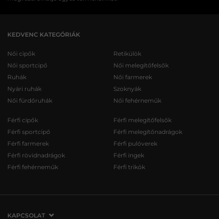
KEDVENC KATEGÓRIÁK
Női cipők
Retikülök
Női sportcipő
Női melegítőfelsők
Ruhák
Női farmerek
Nyári ruhák
Szoknyák
Női fürdőruhák
Női fehérneműk
Férfi cipők
Férfi melegítőfelsők
Férfi sportcipő
Férfi melegítőnadrágok
Férfi farmerek
Férfi pulóverek
Férfi rövidnadrágok
Férfi ingek
Férfi fehérneműk
Férfi trikók
KAPCSOLAT