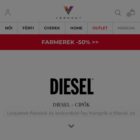
NŐI
FÉRFI
GYEREK
HOME
OUTLET
MÁRKÁK
FARMEREK -50% >>
DIESEL - CIPŐK
Legyetek fiatalok és bolondok! Így hangzik a Diesel, az
ambiciózus olasz márka, egyik kampányüzenete.
Olaszország északkeleti részén található kisváros szerény
viszonyaiból indult és nemzetközileg elismert