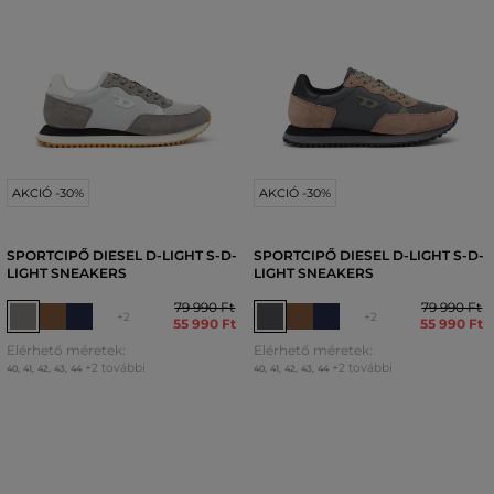
AKCIÓ -30%
AKCIÓ -30%
SPORTCIPŐ DIESEL D-LIGHT S-D-
SPORTCIPŐ DIESEL D-LIGHT S-D-
LIGHT SNEAKERS
LIGHT SNEAKERS
79 990 Ft
79 990 Ft
+2
+2
55 990 Ft
55 990 Ft
Elérhető méretek:
Elérhető méretek:
+2 további
+2 további
40
,
41
,
42
,
43
,
44
40
,
41
,
42
,
43
,
44