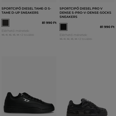
SPORTCIPŐ DIESEL TAME-D S-
SPORTCIPŐ DIESEL PRO V
TAME D-UP SNEAKERS
DENSE S-PRO-V-DENSE-SOCKS
SNEAKERS
81 990 Ft
81 990 Ft
Elérhető méretek:
Elérhető méretek:
+2 további
40
,
41
,
42
,
43
,
44
+2 további
40
,
41
,
42
,
43
,
44