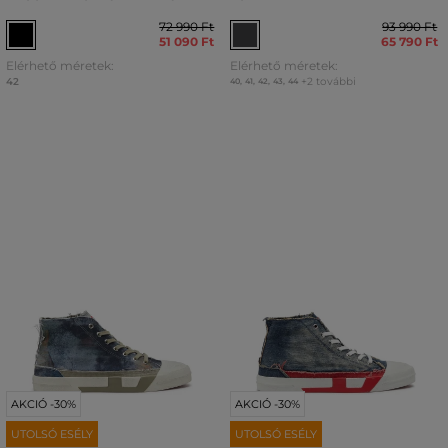
72 990 Ft
93 990 Ft
51 090 Ft
65 790 Ft
Elérhető méretek:
Elérhető méretek:
42
+2 további
40
,
41
,
42
,
43
,
44
AKCIÓ -30%
AKCIÓ -30%
UTOLSÓ ESÉLY
UTOLSÓ ESÉLY