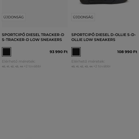
ÚJDONSÁG
ÚJDONSÁG
SPORTCIPŐ DIESEL TRACKER-D
SPORTCIPŐ DIESEL D-OLLIE S-D-
S-TRACKER-D LOW SNEAKERS
OLLIE LOW SNEAKERS
93 990 Ft
108 990 Ft
Elérhető méretek:
Elérhető méretek:
+2 további
+2 további
40
,
41
,
42
,
43
,
44
40
,
41
,
42
,
43
,
44