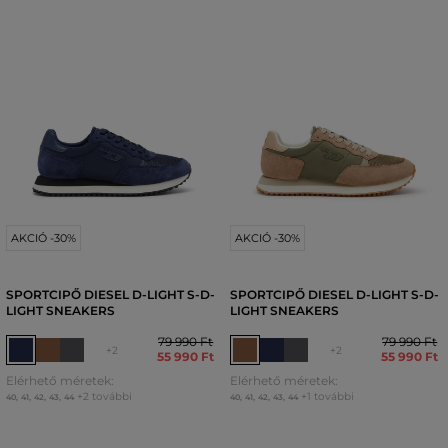
AKCIÓ -30%
AKCIÓ -30%
SPORTCIPŐ DIESEL D-LIGHT S-D-
SPORTCIPŐ DIESEL D-LIGHT S-D-
LIGHT SNEAKERS
LIGHT SNEAKERS
79 990 Ft
79 990 Ft
+2
+2
55 990 Ft
55 990 Ft
Elérhető méretek:
Elérhető méretek:
+2 további
+1 további
40
,
41
,
42
,
43
,
44
40
,
41
,
42
,
43
,
44