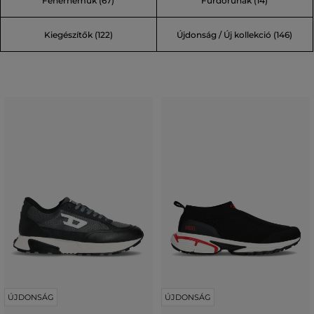
Fehérneműk (67)
Fürdőruhák (14)
Kiegészítők (122)
Újdonság / Új kollekció (146)
ÚJDONSÁG
ÚJDONSÁG