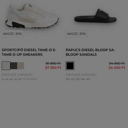
AKCIÓ -30%
AKCIÓ -30%
SPORTCIPŐ DIESEL TAME-D S-
PAPUCS DIESEL BLOOP SA-
TAME D-UP SNEAKERS
BLOOP SANDALS
81 990 Ft
34 990 Ft
57 390 Ft
24 490 Ft
Elérhető méretek:
Elérhető méretek:
+1 további
40
,
41
,
42
,
44
,
45
41
,
42
,
43
,
44
,
45