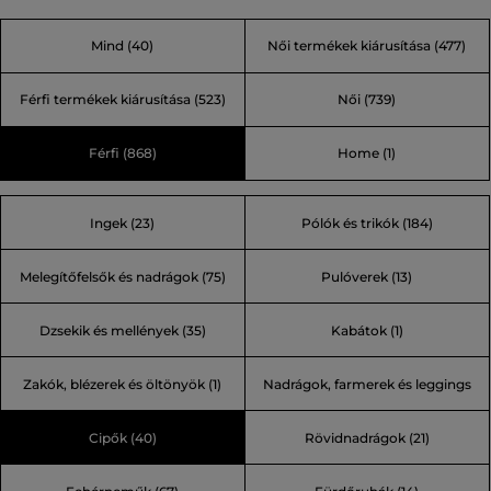
farmermárkává nőtte ki magát, vagy ez már egy
Mind
(40)
Női termékek kiárusítása
(477)
életstílus? Lépjen túl a korlátain, és mutassa meg
egyéniségét, az igazi énjét a mai globalizált világban!
Férfi termékek kiárusítása
(523)
Női
(739)
Férfi
(868)
Home
(1)
Ingek (23)
Pólók és trikók (184)
Melegítőfelsők és nadrágok (75)
Pulóverek (13)
Dzsekik és mellények (35)
Kabátok (1)
Zakók, blézerek és öltönyök (1)
Nadrágok, farmerek és leggings
Cipők (40)
Rövidnadrágok (21)
(126)