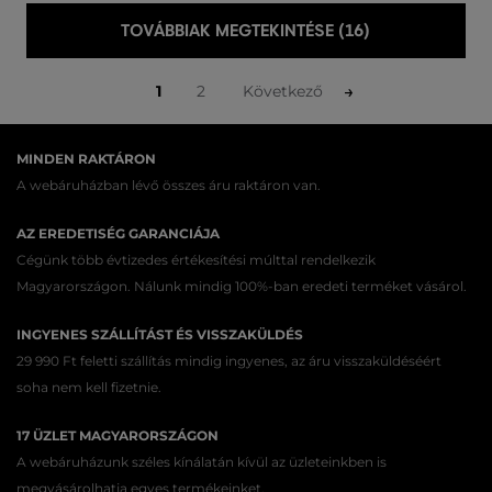
TOVÁBBIAK MEGTEKINTÉSE (16)
1
2
Következő
MINDEN RAKTÁRON
A webáruházban lévő összes áru raktáron van.
AZ EREDETISÉG GARANCIÁJA
Cégünk több évtizedes értékesítési múlttal rendelkezik
Magyarországon. Nálunk mindig 100%-ban eredeti terméket vásárol.
INGYENES SZÁLLÍTÁST ÉS VISSZAKÜLDÉS
29 990 Ft feletti szállítás mindig ingyenes, az áru visszaküldéséért
soha nem kell fizetnie.
17 ÜZLET MAGYARORSZÁGON
A webáruházunk széles kínálatán kívül az üzleteinkben is
megvásárolhatja egyes termékeinket.