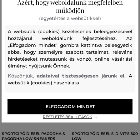
Azért, hogy weboldalunk megfelelően
Elérhető méretek:
Elérhető méretek:
+2 további
41
,
42
,
43
,
44
40
,
41
,
42
,
43
,
44
működjön
(egyetértés a websütikkel)
A websütik (cookies) kezelésének beleegyezésével
hozzájárul weboldalunk fejlesztéséhez. Az
„Elfogadom mindet" gombra kattintva beleegyezik
abba, hogy személyre szabott tartalmat, releváns
hirdetéseket mutassunk és vonzó, online vásárlási
élményt nyújtsunk Önnek.
Köszönjük,
adataival tisztességesen járunk el.
A
websütik (cookies) használata
ELFOGADOM MINDET
AKCIÓ -30%
UTOLSÓ ESÉLY
AKCIÓ -30%
RÉSZLETES BEÁLLÍTÁSOK
SPORTCIPŐ DIESEL PAGODHA S-
SPORTCIPŐ DIESEL S-D-VIT'S 500
PAGODHA LOW SNEAKERS
LOW