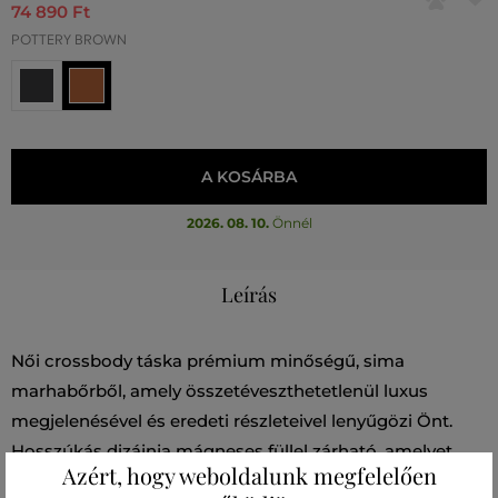
74 890 Ft
POTTERY BROWN
A KOSÁRBA
2026. 08. 10.
Önnél
Leírás
Női crossbody táska prémium minőségű, sima
marhabőrből, amely összetéveszthetetlenül luxus
megjelenésével és eredeti részleteivel lenyűgözi Önt.
Hosszúkás dizájnja mágneses füllel zárható, amelyet
Azért, hogy weboldalunk megfelelően
arany Karl Autograph logó díszít. A béléselt belső rész