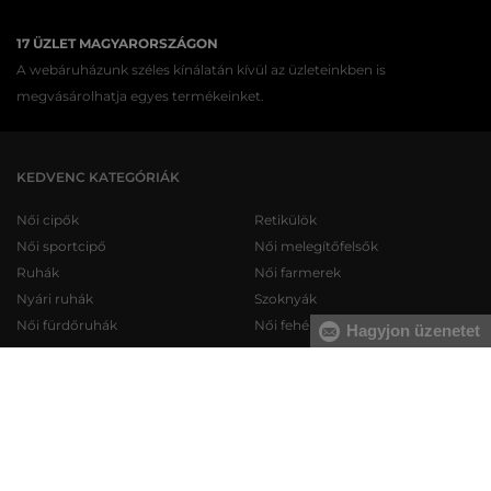
17 ÜZLET MAGYARORSZÁGON
A webáruházunk széles kínálatán kívül az üzleteinkben is
megvásárolhatja egyes termékeinket.
KEDVENC KATEGÓRIÁK
Női cipők
Retikülök
Női sportcipő
Női melegítőfelsők
Ruhák
Női farmerek
Nyári ruhák
Szoknyák
Női fürdőruhák
Női fehérneműk
Hagyjon üzenetet
Férfi cipők
Férfi melegítőfelsők
Férfi sportcipő
Férfi melegítőnadrágok
Férfi farmerek
Férfi pulóverek
Férfi rövidnadrágok
Férfi ingek
Férfi fehérneműk
Férfi trikók