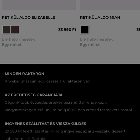
RETIKÜL ALDO ELIZABELLE
RETIKÜL ALDO MIAH
33 990 Ft
3
Elérhető méretek:
Elérhető méretek:
Egy méret
Egy méret
MINDEN RAKTÁRON
A webáruházban lévő összes áru raktáron van.
AZ EREDETISÉG GARANCIÁJA
Cégünk több évtizedes értékesítési múlttal rendelkezik
Magyarországon. Nálunk mindig 100%-ban eredeti terméket vásárol.
INGYENES SZÁLLÍTÁST ÉS VISSZAKÜLDÉS
29 990 Ft feletti szállítás mindig ingyenes, az áru visszaküldéséért
soha nem kell fizetnie.