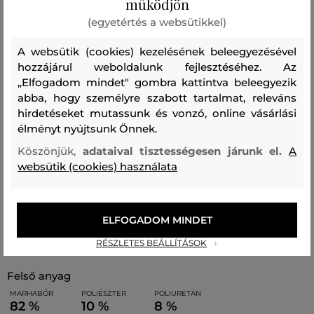
működjön
kártyatartó rekesszel és külön cipzáras rekesszel van
(egyetértés a websütikkel)
felszerelve. A prémium minőségű marhabőr rendkívül
erős és tartós, miközben megőrzi luxus megjelenését.
A websütik (cookies) kezelésének beleegyezésével
Egy összetéveszthetetlenül stílusos kiegészítő, amely
hozzájárul weboldalunk fejlesztéséhez. Az
„Elfogadom mindet" gombra kattintva beleegyezik
tökéletesen kiegészíti az Ön öltözékét.
abba, hogy személyre szabott tartalmat, releváns
hirdetéseket mutassunk és vonzó, online vásárlási
Méretek: 20 x 12 x 4 cm
élményt nyújtsunk Önnek.
Köszönjük,
adataival tisztességesen járunk el.
A
websütik (cookies) használata
Szabás/Típus
CROSSBODY BAG
Szezon: SS26
Termék kódja
B2W30268-326-KC-2hk-0
ELFOGADOM MINDET
Összetétel
RÉSZLETES BEÁLLÍTÁSOK
felső anyag
MARHABŐR
POLIÉSZTER
POLIURETÁN
82 %
10 %
8 %